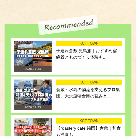
KCT TOWN
子連れ倉敷 児島旅｜おすすめ宿・
絶景とものづくり体験も...
2026.07.24
KCT TOWN
倉敷・水島の物流を支えるプロ集
団。大永運輸倉庫の強みと...
2026.07.23
KCT TOWN
【roastery cafe 縮図】倉敷｜和食
も洋食も...