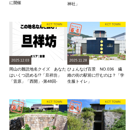
に開催
神社」
KCT TOWN
KCT TOWN
2025.12.03
2025.11.28
岡山の難読地名クイズ あなた
ひょんなげ百景 NO.036 繊
はいくつ読める!?「旦祥坊」
維の街の駅前に佇むのは？「学
「萓原」「西開」-第48回-
生服トイレ」
KCT TOWN
KCT TOWN