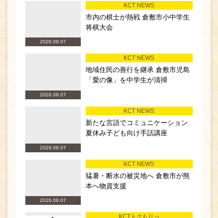
KCT NEWS
市内の棋士が熱戦 倉敷市小中学生
将棋大会
2026.08.07
KCT NEWS
地域住民の善行を継承 倉敷市児島
「愛の像」を中学生が清掃
2026.08.07
KCT NEWS
新たな言語でコミュニケーション
夏休み子ども向け手話講座
2026.08.07
KCT NEWS
猛暑・断水の被災地へ 倉敷市が熊
本へ物資支援
2026.08.07
KCTトクもりっ