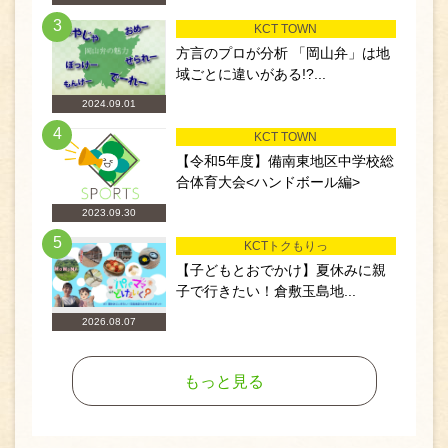
3
KCT TOWN
方言のプロが分析 「岡山弁」は地
域ごとに違いがある!?...
2024.09.01
4
KCT TOWN
【令和5年度】備南東地区中学校総
合体育大会<ハンドボール編>
2023.09.30
5
KCTトクもりっ
【子どもとおでかけ】夏休みに親
子で行きたい！倉敷玉島地...
2026.08.07
もっと見る