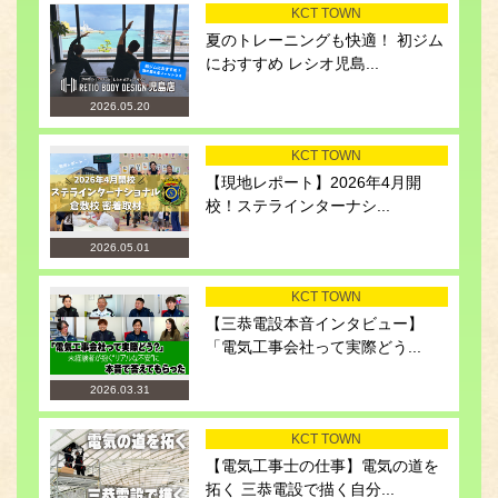
KCT TOWN
夏のトレーニングも快適！ 初ジム
におすすめ レシオ児島...
2026.05.20
KCT TOWN
【現地レポート】2026年4月開
校！ステラインターナシ...
2026.05.01
KCT TOWN
【三恭電設本音インタビュー】
「電気工事会社って実際どう...
2026.03.31
KCT TOWN
【電気工事士の仕事】電気の道を
拓く 三恭電設で描く自分...