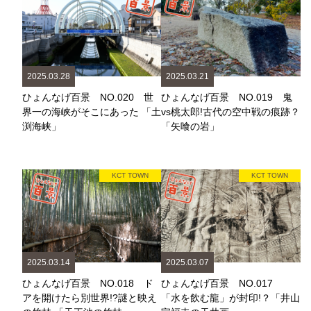
2025.03.28
2025.03.21
ひょんなげ百景 NO.020 世
ひょんなげ百景 NO.019 鬼
界一の海峡がそこにあった 「土
vs桃太郎!古代の空中戦の痕跡？
渕海峡」
「矢喰の岩」
KCT TOWN
KCT TOWN
2025.03.14
2025.03.07
ひょんなげ百景 NO.018 ド
ひょんなげ百景 NO.017
アを開けたら別世界!?謎と映え
「水を飲む龍」が封印!？「井山