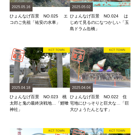
2025.05.16
2025.05.02
ひょんなげ百景 NO.025 エ
ひょんなげ百景 NO.024 は
コのご先祖「祐安の水車」
じめて見るのになつかしい「玉
島ドラム缶橋」
KCT TOWN
KCT TOWN
2025.04.18
2025.04.04
ひょんなげ百景 NO.023 桃
ひょんなげ百景 NO.022 住
太郎と鬼の最終決戦地…「鯉喰
宅地にひっそりと巨大な…「巨
神社」
大ひょうたんとなす」
KCT TOWN
KCT TOWN