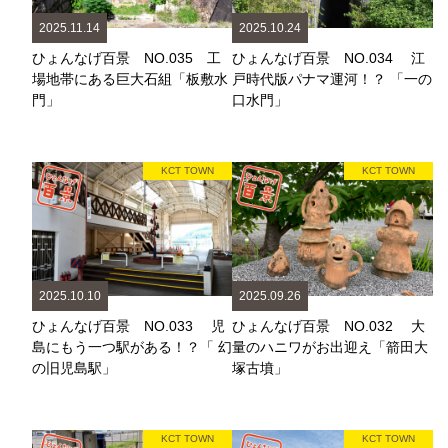
2025.11.14
2025.10.24
ひょんなげ百景 NO.035 工
ひょんなげ百景 NO.034 江
場地帯にある巨大石組「板敷水
戸時代版パナマ運河！？ 「一の
門」
口水門」
KCT TOWN
KCT TOWN
2025.10.10
2025.09.26
ひょんなげ百景 NO.033 児
ひょんなげ百景 NO.032 大
島にもう一つ駅がある！？「 幻
量のハニワがお出迎え「箭田大
の旧児島駅」
塚古墳」
KCT TOWN
KCT TOWN