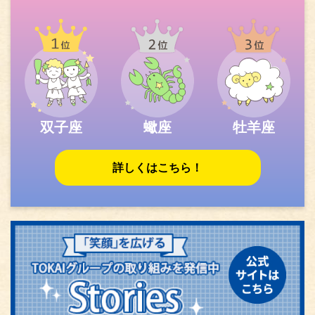
双子座
蠍座
牡羊座
詳しくはこちら！