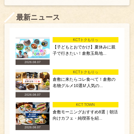
最新ニュース
KCTトクもりっ
【子どもとおでかけ】夏休みに親
子で行きたい！倉敷玉島地...
2026.08.07
KCTトクもりっ
倉敷に来たらコレ食べて！倉敷の
名物グルメ10選🥢人気の...
2026.08.07
KCT TOWN
倉敷モーニングおすすめ8選｜朝活
向けカフェ・純喫茶を紹...
2026.08.07