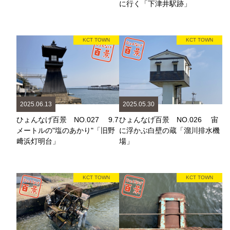
に行く「下津井駅跡」
KCT TOWN
KCT TOWN
2025.06.13
2025.05.30
ひょんなげ百景 NO.027 9.7
ひょんなげ百景 NO.026 宙
メートルの"塩のあかり"「旧野
に浮かぶ白壁の蔵「溜川排水機
﨑浜灯明台」
場」
KCT TOWN
KCT TOWN