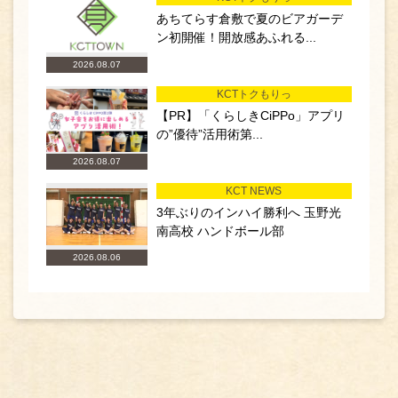
あちてらす倉敷で夏のビアガーデ
ン初開催！開放感あふれる...
2026.08.07
KCTトクもりっ
【PR】「くらしきCiPPo」アプリ
の”優待”活用術第...
2026.08.07
KCT NEWS
3年ぶりのインハイ勝利へ 玉野光
南高校 ハンドボール部
2026.08.06