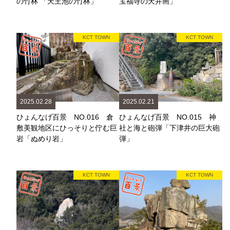
の竹林 「天王池の竹林」
宝福寺の天井画」
KCT TOWN
KCT TOWN
2025.02.28
2025.02.21
ひょんなげ百景 NO.016 倉
ひょんなげ百景 NO.015 神
敷美観地区にひっそりと佇む巨
社と海と砲弾「下津井の巨大砲
岩「ぬめり岩」
弾」
KCT TOWN
KCT TOWN