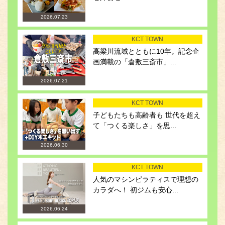
2026.07.23
KCT TOWN
高梁川流域とともに10年。記念企
画満載の「倉敷三斎市」...
2026.07.21
KCT TOWN
子どもたちも高齢者も 世代を超え
て「つくる楽しさ」を思...
2026.06.30
KCT TOWN
人気のマシンピラティスで理想の
カラダへ！ 初ジムも安心...
2026.06.24