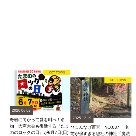
KCT TOWN
KCT TOWN
2026.06.02
2025.12.19
奇岩に向かって愛を叫べ！名
物・大声大会も復活する『たま
ひょんなげ百景 NO.037 名
ののロックの日』が6月7日(日)
前が強すぎる総社の神社「魔法