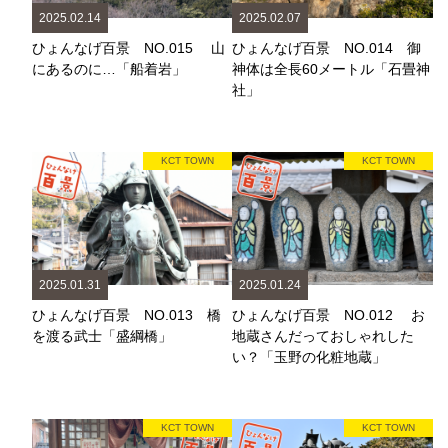
2025.02.14
2025.02.07
ひょんなげ百景 NO.015 山
ひょんなげ百景 NO.014 御
にあるのに…「船着岩」
神体は全長60メートル「石畳神
社」
KCT TOWN
KCT TOWN
2025.01.31
2025.01.24
ひょんなげ百景 NO.013 橋
ひょんなげ百景 NO.012 お
を渡る武士「盛綱橋」
地蔵さんだっておしゃれした
い？「玉野の化粧地蔵」
KCT TOWN
KCT TOWN