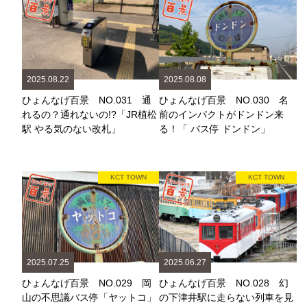
2025.08.22
2025.08.08
ひょんなげ百景 NO.031 通
ひょんなげ百景 NO.030 名
れるの？通れないの!?「JR植松
前のインパクトがドンドン来
駅 やる気のない改札」
る！「 バス停 ドンドン」
KCT TOWN
KCT TOWN
2025.07.25
2025.06.27
ひょんなげ百景 NO.029 岡
ひょんなげ百景 NO.028 幻
山の不思議バス停「ヤットコ」
の下津井駅に走らない列車を見