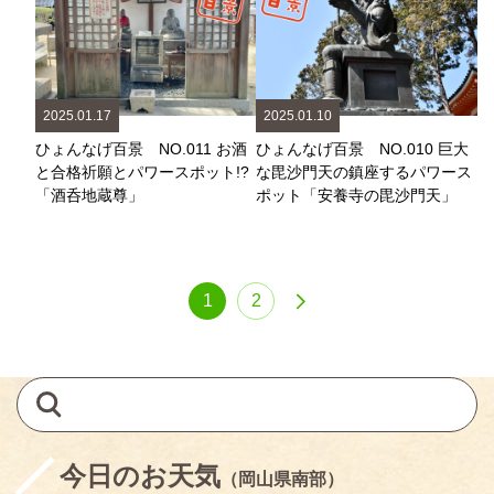
2025.01.17
2025.01.10
ひょんなげ百景 NO.011 お酒
ひょんなげ百景 NO.010 巨大
と合格祈願とパワースポット!?
な毘沙門天の鎮座するパワース
「酒呑地蔵尊」
ポット「安養寺の毘沙門天」
1
2
今日のお天気
（岡山県南部）