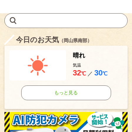
今日のお天気
（岡山県南部）
晴れ
気温
32
30
℃
／
℃
もっと見る