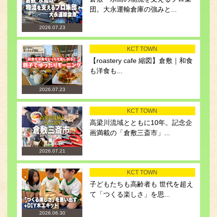
団。大永運輸倉庫の強みと...
2026.07.23
KCT TOWN
【roastery cafe 縮図】倉敷｜和食
も洋食も...
2026.07.23
KCT TOWN
高梁川流域とともに10年。記念企
画満載の「倉敷三斎市」...
2026.07.21
KCT TOWN
子どもたちも高齢者も 世代を超え
て「つくる楽しさ」を思...
2026.06.30