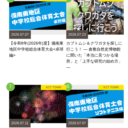
2026.07.07
2026.07.23
【令和8年(2026年)度】備南東
カブトムシ＆クワガタを探しに
地区中学校総合体育大会<卓球
行こう！ ― 倉敷自然史博物館
編>
に聞いた「本当に見つかる場
所」と「上手な研究の始め方」
―
7
8
KCT TOWN
KCT TOWN
2026.07.11
2026.07.07