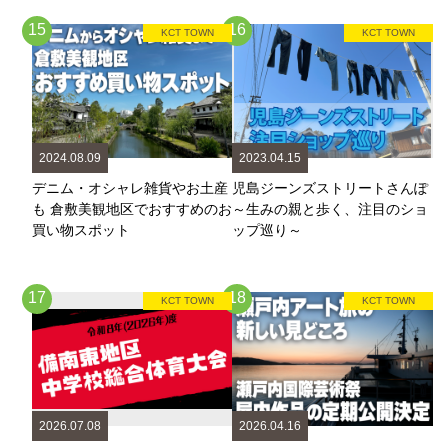
15
16
KCT TOWN
KCT TOWN
2024.08.09
2023.04.15
デニム・オシャレ雑貨やお土産
児島ジーンズストリートさんぽ
も 倉敷美観地区でおすすめのお
～生みの親と歩く、注目のショ
買い物スポット
ップ巡り～
17
18
KCT TOWN
KCT TOWN
2026.07.08
2026.04.16