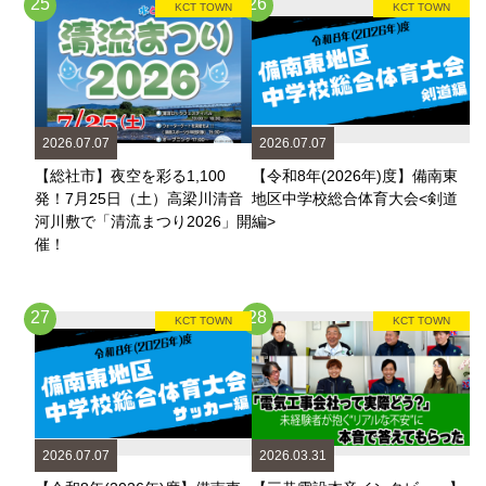
25
26
KCT TOWN
KCT TOWN
2026.07.07
2026.07.07
【総社市】夜空を彩る1,100
【令和8年(2026年)度】備南東
発！7月25日（土）高梁川清音
地区中学校総合体育大会<剣道
河川敷で「清流まつり2026」開
編>
催！
27
28
KCT TOWN
KCT TOWN
2026.07.07
2026.03.31