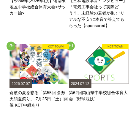
【令和8年(2026年)度】備南東
【三恭電設本音インタビュー】
地区中学校総合体育大会<サッ
「電気工事会社って実際ど
カー編>
う？」未経験の若者が抱く“リ
アルな不安”に本音で答えても
らった【sponsored】
29
30
KCT TOWN
KCT TOWN
2026.07.07
2024.07.12
倉敷の夏を彩る「第55回 倉敷
第62回岡山県中学校総合体育大
天領夏祭り」 7月25日（土）開
会（野球競技）
催 KCT中継あり