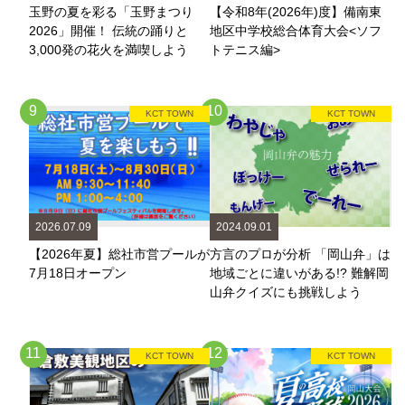
玉野の夏を彩る「玉野まつり
【令和8年(2026年)度】備南東
2026」開催！ 伝統の踊りと
地区中学校総合体育大会<ソフ
3,000発の花火を満喫しよう
トテニス編>
9
10
KCT TOWN
KCT TOWN
2026.07.09
2024.09.01
【2026年夏】総社市営プールが
方言のプロが分析 「岡山弁」は
7月18日オープン
地域ごとに違いがある!? 難解岡
山弁クイズにも挑戦しよう
11
12
KCT TOWN
KCT TOWN