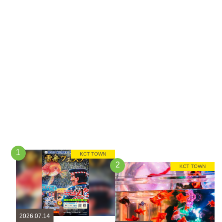
1
KCT TOWN
2
KCT TOWN
2026.07.14