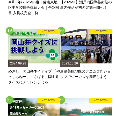
令和8年(2026年)度｜備南東地
【2026年】瀬戸内国際芸術祭の
区中学校総合体育大会｜全24種
屋内作品が初の定期公開へ！
目 入賞校完全一覧
19
20
KCT TOWN
KCT TOWN
2024.09.28
2023.10.26
めざせ！岡山弁ネイティブ 「や
倉敷美観地区のデニム専門ショ
っちもねー」「さばる」岡山弁
ップでジーンズを満喫しよう！
クイズにチャレンジじゃ
21
22
KCT TOWN
KCT TOWN