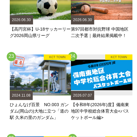
2026.06.30
2026.06.30
【高円宮杯】U-18サッカーリー
第97回都市対抗野球 中国地区
グ2026岡山県リーグ
二次予選｜最終結果掲載中！
23
24
KCT TOWN
KCT TOWN
2024.11.08
2026.07.07
ひょんなげ百景 NO.003 ガン
【令和8年(2026年)度】備南東
ダム(岡山の)大地に立つ「道の
地区中学校総合体育大会<バス
駅 久米の里のガンダム」
ケットボール編>