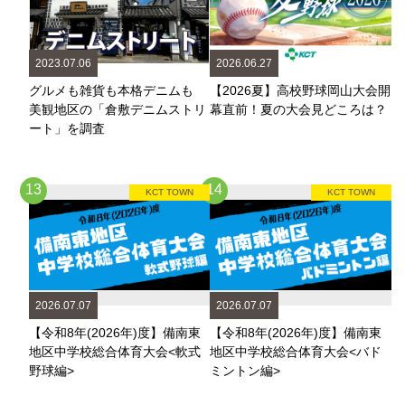
2023.07.06
2026.06.27
グルメも雑貨も本格デニムも
【2026夏】高校野球岡山大会開
美観地区の「倉敷デニムストリ
幕直前！夏の大会見どころは？
ート」を調査
13
14
KCT TOWN
KCT TOWN
2026.07.07
2026.07.07
【令和8年(2026年)度】備南東
【令和8年(2026年)度】備南東
地区中学校総合体育大会<軟式
地区中学校総合体育大会<バド
野球編>
ミントン編>