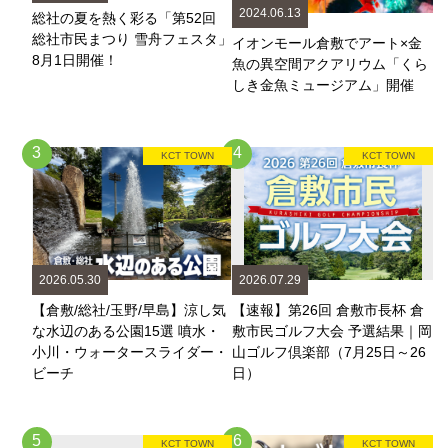
2024.06.13
総社の夏を熱く彩る「第52回
総社市民まつり 雪舟フェスタ」
イオンモール倉敷でアート×金
8月1日開催！
魚の異空間アクアリウム「くら
しき金魚ミュージアム」開催
3
4
KCT TOWN
KCT TOWN
2026.05.30
2026.07.29
【倉敷/総社/玉野/早島】涼し気
【速報】第26回 倉敷市長杯 倉
な水辺のある公園15選 噴水・
敷市民ゴルフ大会 予選結果｜岡
小川・ウォータースライダー・
山ゴルフ倶楽部（7月25日～26
ビーチ
日）
5
6
KCT TOWN
KCT TOWN