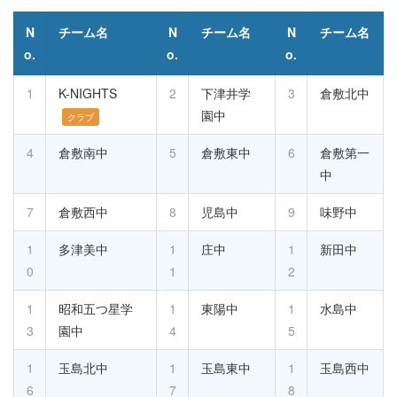
N
チーム名
N
チーム名
N
チーム名
o.
o.
o.
1
K-NIGHTS
2
下津井学
3
倉敷北中
園中
クラブ
4
倉敷南中
5
倉敷東中
6
倉敷第一
中
7
倉敷西中
8
児島中
9
味野中
1
多津美中
1
庄中
1
新田中
0
1
2
1
昭和五つ星学
1
東陽中
1
水島中
3
園中
4
5
1
玉島北中
1
玉島東中
1
玉島西中
6
7
8