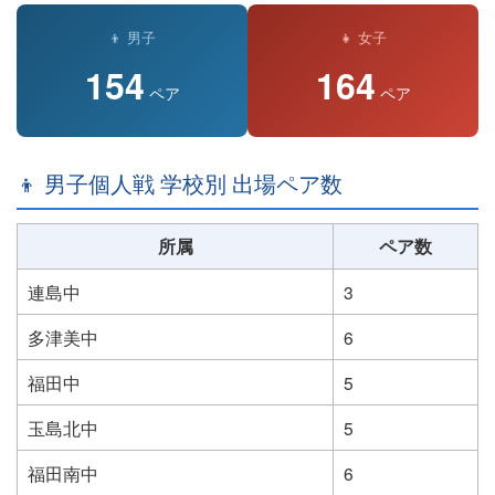
👦 男子
👧 女子
154
164
ペア
ペア
👦 男子個人戦 学校別 出場ペア数
所属
ペア数
連島中
3
多津美中
6
福田中
5
玉島北中
5
福田南中
6