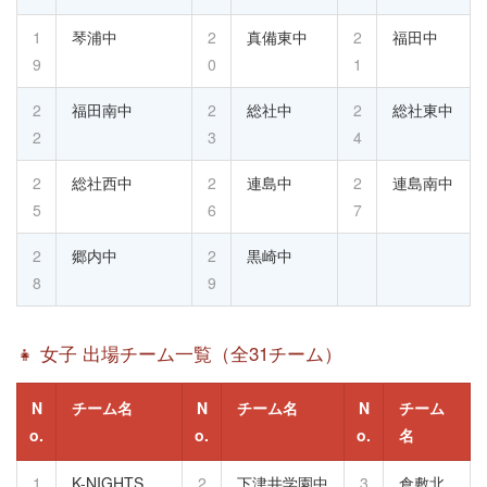
1
琴浦中
2
真備東中
2
福田中
9
0
1
2
福田南中
2
総社中
2
総社東中
2
3
4
2
総社西中
2
連島中
2
連島南中
5
6
7
2
郷内中
2
黒崎中
8
9
👧 女子 出場チーム一覧（全31チーム）
N
チーム名
N
チーム名
N
チーム
o.
o.
o.
名
1
K-NIGHTS
2
下津井学園中
3
倉敷北