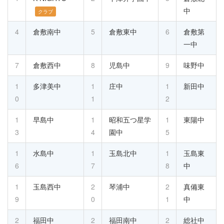
中
クラブ
4
倉敷南中
5
倉敷東中
6
倉敷第
一中
7
倉敷西中
8
児島中
9
味野中
1
多津美中
1
庄中
1
新田中
0
1
2
1
早島中
1
昭和五つ星学
1
東陽中
3
4
園中
5
1
水島中
1
玉島北中
1
玉島東
6
7
8
中
1
玉島西中
2
琴浦中
2
真備東
9
0
1
中
2
福田中
2
福田南中
2
総社中