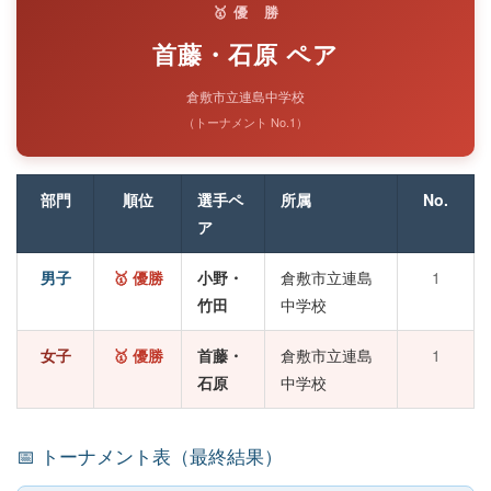
🥇 優 勝
首藤・石原 ペア
倉敷市立連島中学校
（トーナメント No.1）
部門
順位
選手ペ
所属
No.
ア
男子
🥇 優勝
小野・
倉敷市立連島
1
竹田
中学校
女子
🥇 優勝
首藤・
倉敷市立連島
1
石原
中学校
📅 トーナメント表（最終結果）