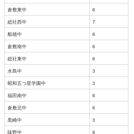
倉敷東中
6
総社西中
7
船穂中
6
倉敷南中
6
総社東中
6
水島中
3
昭和五つ星学園中
3
福田南中
6
倉敷北中
6
黒崎中
3
味野中
6