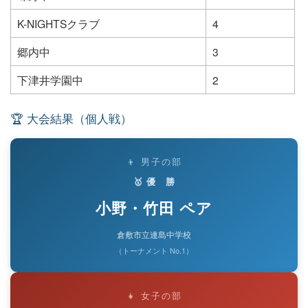
K-NIGHTSクラブ
4
郷内中
3
下津井学園中
2
🏆 大会結果（個人戦）
👦 男子の部
🥇 優 勝
小野・竹田 ペア
倉敷市立連島中学校
（トーナメント No.1）
👧 女子の部