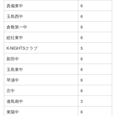
真備東中
6
玉島西中
6
倉敷第一中
6
総社東中
6
K-NIGHTSクラブ
5
新田中
6
玉島東中
6
琴浦中
6
庄中
6
連島南中
3
東陽中
6