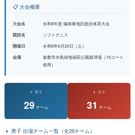
📋 大会概要
大会名
令和8年度 備南東地区総合体育大会
競技名
ソフトテニス
開催日
令和8年6月20日（土）
会場
倉敷市水島緑地福田公園庭球場（16コート
使用）
👦 男子
👧 女子
29
31
チーム
チーム
👦 男子 出場チーム一覧（全29チーム）