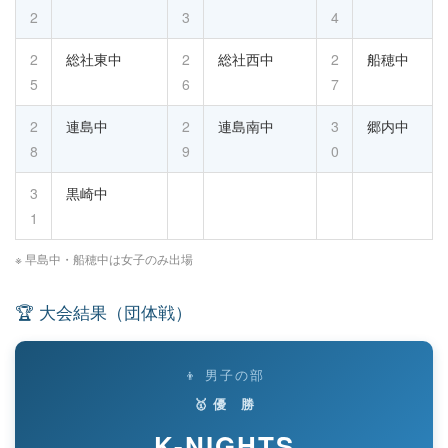
2
3
4
2
総社東中
2
総社西中
2
船穂中
5
6
7
2
連島中
2
連島南中
3
郷内中
8
9
0
3
黒崎中
1
※ 早島中・船穂中は女子のみ出場
🏆 大会結果（団体戦）
👦 男子の部
🥇 優 勝
K-NIGHTS