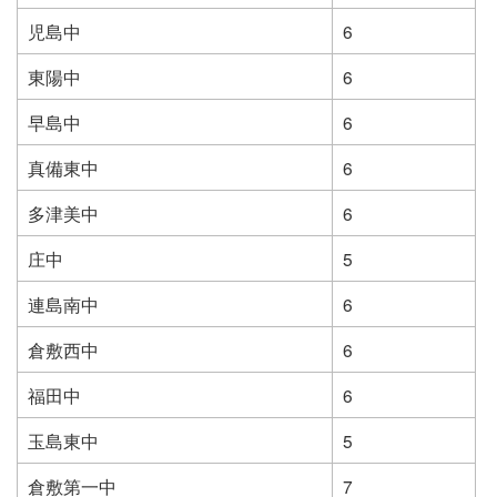
児島中
6
東陽中
6
早島中
6
真備東中
6
多津美中
6
庄中
5
連島南中
6
倉敷西中
6
福田中
6
玉島東中
5
倉敷第一中
7