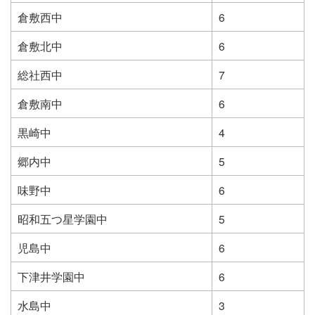
倉敷西中
6
倉敷北中
6
総社西中
7
倉敷南中
6
黒崎中
4
郷内中
5
味野中
6
昭和五つ星学園中
5
児島中
6
下津井学園中
6
水島中
3