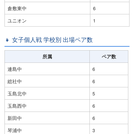
倉敷東中
6
ユニオン
1
👧 女子個人戦 学校別 出場ペア数
所属
ペア数
連島中
6
総社中
6
玉島北中
5
玉島西中
6
新田中
6
琴浦中
3