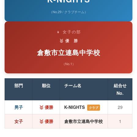
（No.29 / クラブチーム）
👧 女子の部
🥇 優 勝
倉敷市立連島中学校
（No.1）
部門
順位
チーム名
組合せ
No.
男子
🥇 優勝
K-NIGHTS
29
クラブ
女子
🥇 優勝
倉敷市立連島中学校
1