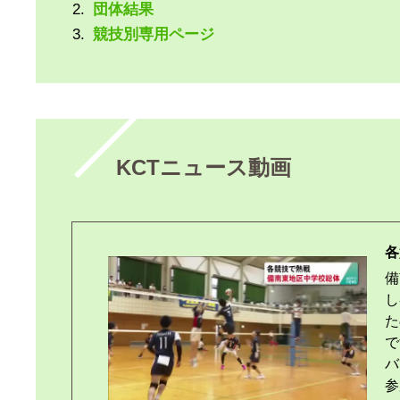
団体結果
競技別専用ページ
KCTニュース動画
各
備
し
た
で
バ
参