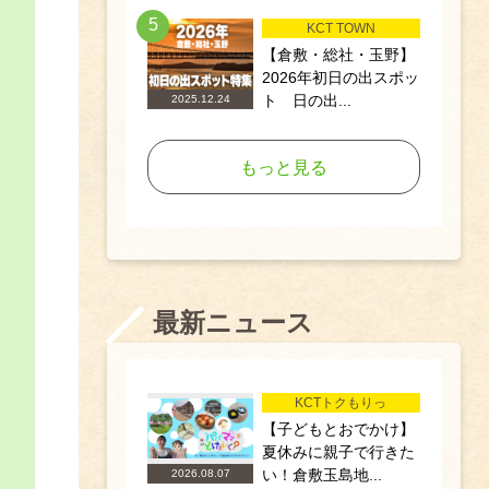
5
KCT TOWN
【倉敷・総社・玉野】
2026年初日の出スポッ
ト 日の出...
2025.12.24
もっと見る
最新ニュース
KCTトクもりっ
【子どもとおでかけ】
夏休みに親子で行きた
い！倉敷玉島地...
2026.08.07