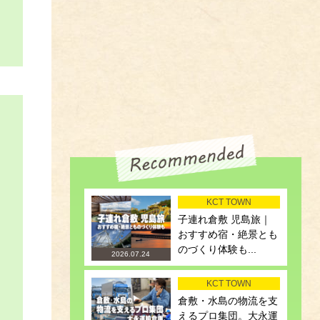
KCT TOWN
子連れ倉敷 児島旅｜
おすすめ宿・絶景とも
のづくり体験も...
2026.07.24
KCT TOWN
倉敷・水島の物流を支
えるプロ集団。大永運