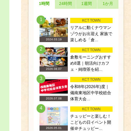
1時間
24時間
1週間
1か月
1
KCT TOWN
リアルに動くナウマン
ゾウがお出迎え 家族で
楽しめる「倉...
2024.03.19
2
KCT TOWN
倉敷モーニングおすす
め8選｜朝活向けカフ
ェ・純喫茶を紹...
2026.08.07
3
KCT TOWN
令和8年(2026年)度｜
備南東地区中学校総合
体育大会...
2026.07.08
4
KCT TOWN
チュッピーと楽しむ！
こどもの日イベント開
催＠チュッピー...
2026.05.01