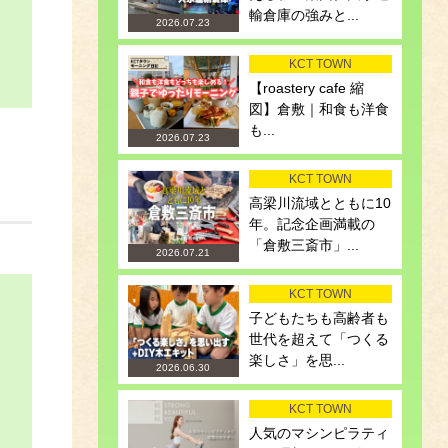
輸倉庫の強みと...
2026.07.23
KCT TOWN
【roastery cafe 縮
図】倉敷｜和食も洋食
も...
2026.07.23
KCT TOWN
高梁川流域とともに10
年。記念企画満載の
「倉敷三斎市」...
2026.07.21
KCT TOWN
子どもたちも高齢者も
世代を超えて「つくる
楽しさ」を思...
2026.06.30
KCT TOWN
人気のマシンピラティ