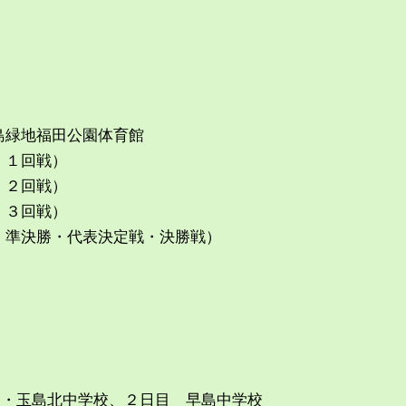
）
）
島緑地福田公園体育館
：１回戦）
回戦）
回戦）
・代表決定戦・決勝戦）
）・玉島北中学校、２日目 早島中学校