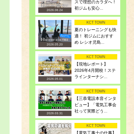
スで理想のカラダへ！
初ジムも安心...
2026.06.24
KCT TOWN
夏のトレーニングも快
適！ 初ジムにおすす
め レシオ児島...
2026.05.20
KCT TOWN
【現地レポート】
2026年4月開校！ステ
ラインターナシ...
2026.05.01
KCT TOWN
【三恭電設本音インタ
ビュー】「電気工事会
社って実際どう...
2026.03.31
KCT TOWN
【電気工事士の仕事】