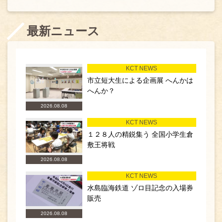
最新ニュース
KCT NEWS
市立短大生による企画展 へんかは
へんか？
2026.08.08
KCT NEWS
１２８人の精鋭集う 全国小学生倉
敷王将戦
2026.08.08
KCT NEWS
水島臨海鉄道 ゾロ目記念の入場券
販売
2026.08.08