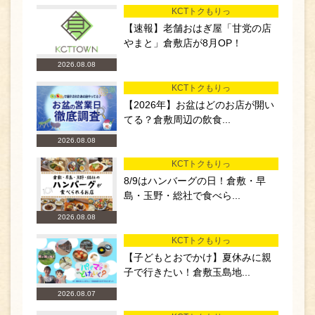
KCTトクもりっ
【速報】老舗おはぎ屋「甘党の店
やまと」倉敷店が8月OP！
2026.08.08
KCTトクもりっ
【2026年】お盆はどのお店が開い
てる？倉敷周辺の飲食...
2026.08.08
KCTトクもりっ
8/9はハンバーグの日！倉敷・早
島・玉野・総社で食べら...
2026.08.08
KCTトクもりっ
【子どもとおでかけ】夏休みに親
子で行きたい！倉敷玉島地...
2026.08.07