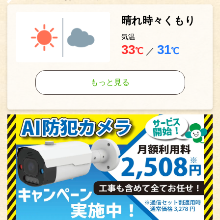
晴れ時々くもり
気温
33
31
℃
／
℃
もっと見る