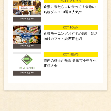
KCTトクもりっ
倉敷に来たらコレ食べて！倉敷の
名物グルメ10選🥢人気の...
2026.08.07
KCT TOWN
倉敷モーニングおすすめ8選｜朝活
向けカフェ・純喫茶を紹...
2026.08.07
KCT NEWS
市内の棋士が熱戦 倉敷市小中学生
将棋大会
2026.08.07