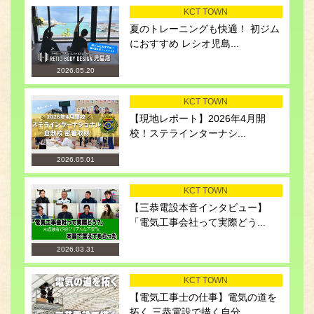
KCT TOWN
夏のトレーニングも快適！ 初ジム
におすすめ レシオ児島...
2026.05.20
KCT TOWN
【現地レポート】2026年4月開
校！ステラインターナシ...
2026.05.01
KCT TOWN
【三恭電設本音インタビュー】
「電気工事会社って実際どう...
2026.03.31
KCT TOWN
【電気工事士の仕事】電気の道を
拓く 三恭電設で描く自分...