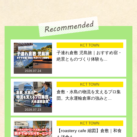
KCT TOWN
子連れ倉敷 児島旅｜おすすめ宿・
絶景とものづくり体験も...
2026.07.24
KCT TOWN
倉敷・水島の物流を支えるプロ集
団。大永運輸倉庫の強みと...
2026.07.23
KCT TOWN
【roastery cafe 縮図】倉敷｜和食