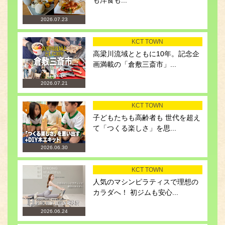
も洋食も...
2026.07.23
KCT TOWN
高梁川流域とともに10年。記念企
画満載の「倉敷三斎市」...
2026.07.21
KCT TOWN
子どもたちも高齢者も 世代を超え
て「つくる楽しさ」を思...
2026.06.30
KCT TOWN
人気のマシンピラティスで理想の
カラダへ！ 初ジムも安心...
2026.06.24