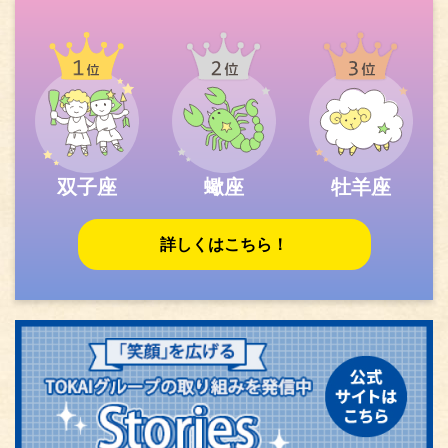
双子座
蠍座
牡羊座
詳しくはこちら！