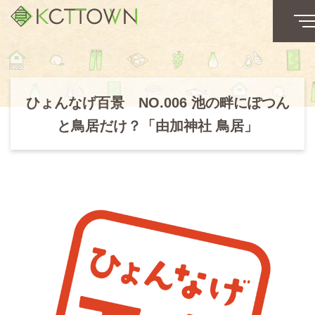
ひょんなげ百景 NO.006 池の畔にぽつん
と鳥居だけ？「由加神社 鳥居」