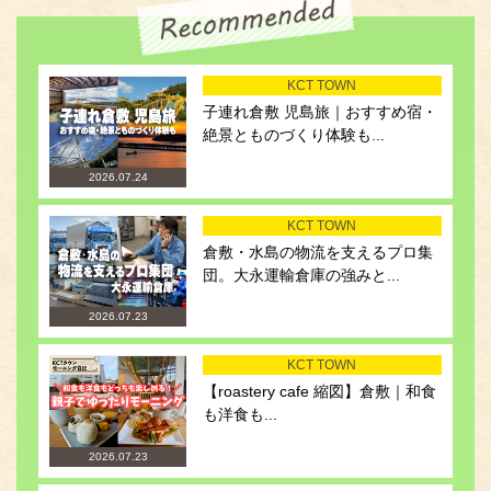
KCT TOWN
子連れ倉敷 児島旅｜おすすめ宿・
絶景とものづくり体験も...
2026.07.24
KCT TOWN
倉敷・水島の物流を支えるプロ集
団。大永運輸倉庫の強みと...
2026.07.23
KCT TOWN
【roastery cafe 縮図】倉敷｜和食
も洋食も...
2026.07.23