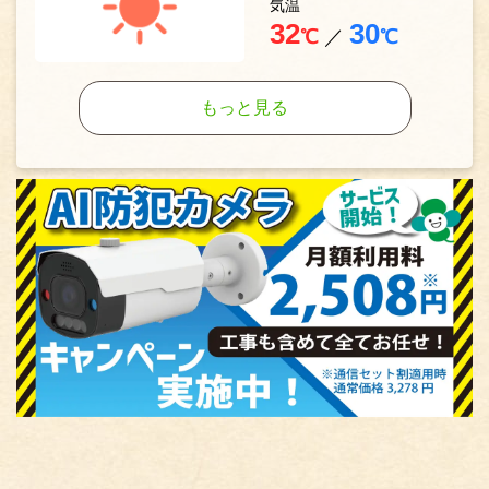
気温
32
30
℃
／
℃
もっと見る