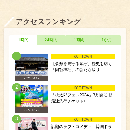
アクセスランキング
1時間
24時間
1週間
1か月
1
KCT TOWN
【倉敷を見守る鎮守】歴史を紡ぐ
「阿智神社」の新たな取り...
2023.04.07
2
KCT TOWN
「桃太郎フェス2024」3月開催 超
最速先行チケット1...
2023.12.22
3
KCT TOWN
話題のラブ・コメディ 韓国ドラ