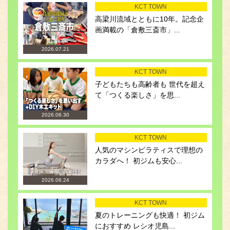
KCT TOWN
高梁川流域とともに10年。記念企
画満載の「倉敷三斎市」...
2026.07.21
KCT TOWN
子どもたちも高齢者も 世代を超え
て「つくる楽しさ」を思...
2026.06.30
KCT TOWN
人気のマシンピラティスで理想の
カラダへ！ 初ジムも安心...
2026.06.24
KCT TOWN
夏のトレーニングも快適！ 初ジム
におすすめ レシオ児島...