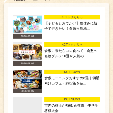
KCTトクもりっ
【子どもとおでかけ】夏休みに親
子で行きたい！倉敷玉島地...
2026.08.07
KCTトクもりっ
倉敷に来たらコレ食べて！倉敷の
名物グルメ10選🥢人気の...
2026.08.07
KCT TOWN
倉敷モーニングおすすめ8選｜朝活
向けカフェ・純喫茶を紹...
2026.08.07
KCT NEWS
市内の棋士が熱戦 倉敷市小中学生
将棋大会