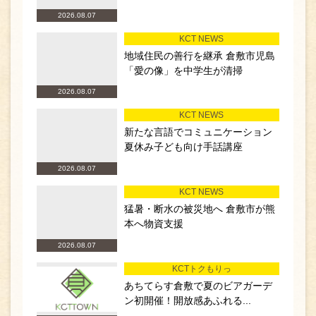
2026.08.07
KCT NEWS
地域住民の善行を継承 倉敷市児島
「愛の像」を中学生が清掃
2026.08.07
KCT NEWS
新たな言語でコミュニケーション
夏休み子ども向け手話講座
2026.08.07
KCT NEWS
猛暑・断水の被災地へ 倉敷市が熊
本へ物資支援
2026.08.07
KCTトクもりっ
あちてらす倉敷で夏のビアガーデ
ン初開催！開放感あふれる...