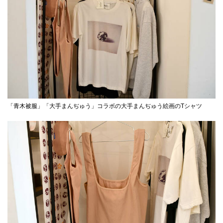
「青木被服」「大手まんぢゅう」コラボの大手まんぢゅう絵画のTシャツ