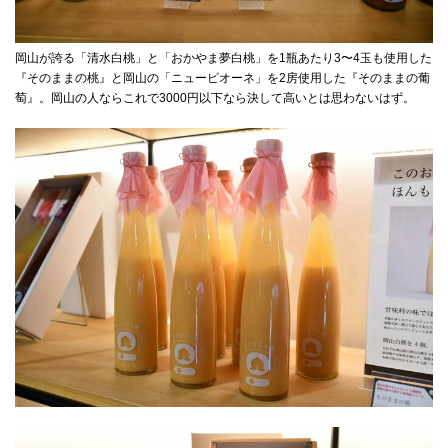
岡山が誇る「清水白桃」と「おかやま夢白桃」を1瓶あたり3〜4玉も使用した
『そのままの桃』と岡山の「ニューピオーネ」を2房使用した『そのままの葡
萄』。岡山の人ならこれで3000円以下なら決して高いとは思わないはず。