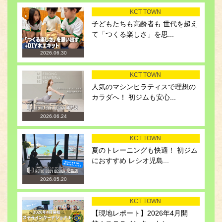
KCT TOWN
子どもたちも高齢者も 世代を超え
て「つくる楽しさ」を思...
2026.06.30
KCT TOWN
人気のマシンピラティスで理想の
カラダへ！ 初ジムも安心...
2026.06.24
KCT TOWN
夏のトレーニングも快適！ 初ジム
におすすめ レシオ児島...
2026.05.20
KCT TOWN
【現地レポート】2026年4月開