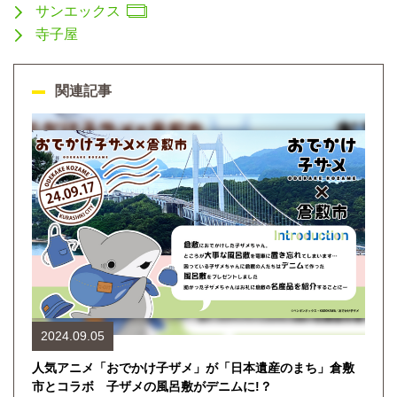
サンエックス
寺子屋
関連記事
2024.09.05
人気アニメ「おでかけ子ザメ」が「日本遺産のまち」倉敷
市とコラボ 子ザメの風呂敷がデニムに!？