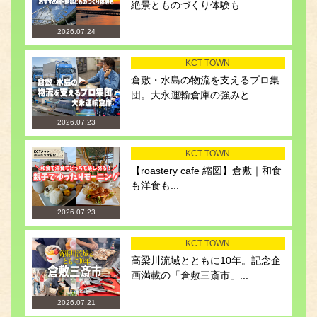
絶景とものづくり体験も...
2026.07.24
KCT TOWN
倉敷・水島の物流を支えるプロ集
団。大永運輸倉庫の強みと...
2026.07.23
KCT TOWN
【roastery cafe 縮図】倉敷｜和食
も洋食も...
2026.07.23
KCT TOWN
高梁川流域とともに10年。記念企
画満載の「倉敷三斎市」...
2026.07.21