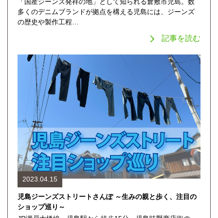
「国産ジーンズ発祥の地」として知られる倉敷市児島。数
多くのデニムブランドが拠点を構える児島には、ジーンズ
の歴史や製作工程…
記事を読む
2023.04.15
児島ジーンズストリートさんぽ ～生みの親と歩く、注目の
ショップ巡り～