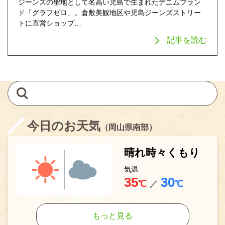
ジーンズの聖地として名高い児島で生まれたデニムブラン
ド「グラフゼロ」。倉敷美観地区や児島ジーンズストリー
トに直営ショップ…
記事を読む
今日のお天気
（岡山県南部）
晴れ時々くもり
気温
35
30
℃
／
℃
もっと見る