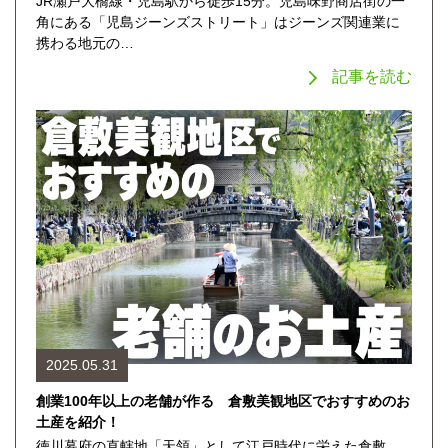
JR瀬戸大橋線・児島駅から徒歩15分。児島味野商店街の一
角にある「児島ジーンズストリート」はジーンズ関連業に
携わる地元の…
記事を読む
2025.05.31
創業100年以上の老舗が作る 倉敷美観地区でおすすめのお
土産を紹介！
徳川幕府の直轄地「天領」として江戸時代に栄えた倉敷。