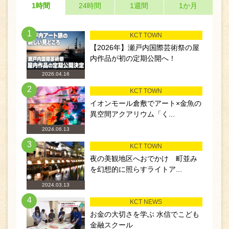
1時間
24時間
1週間
1か月
1
KCT TOWN
【2026年】瀬戸内国際芸術祭の屋
内作品が初の定期公開へ！
2026.04.16
2
KCT TOWN
イオンモール倉敷でアート×金魚の
異空間アクアリウム「く...
2024.06.13
3
KCT TOWN
夜の美観地区へおでかけ 町並み
を幻想的に照らすライトア...
2024.03.13
4
KCT NEWS
お金の大切さを学ぶ 水信でこども
金融スクール