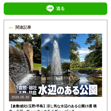
送る
関連記事
2026.05.30
【倉敷/総社/玉野/早島】涼し気な水辺のある公園15選 噴