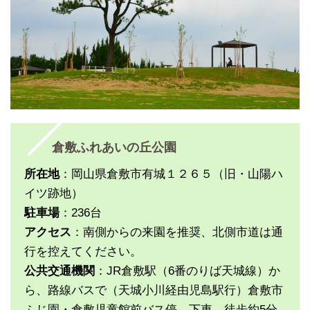
倉敷ふれあいの丘公園
所在地
：岡山県倉敷市有城１２６５（旧・山陽ハ
イツ跡地）
駐車場
：236台
アクセス
：南側からの来園を推奨、北側市道は通
行を控えてください。
公共交通機関
：JR倉敷駅（6番のりば天城線）か
ら、路線バスで（天城小川経由児島駅行）倉敷市
ふじ園・倉敷児童館前バス停 下車、徒歩約5分