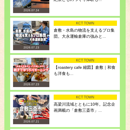
2026.07.24
KCT TOWN
倉敷・水島の物流を支えるプロ集
団。大永運輸倉庫の強みと...
2026.07.23
KCT TOWN
【roastery cafe 縮図】倉敷｜和食
も洋食も...
2026.07.23
KCT TOWN
高梁川流域とともに10年。記念企
画満載の「倉敷三斎市」...
2026.07.21