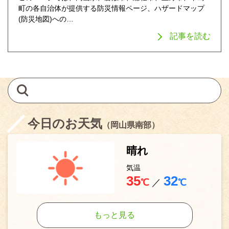
町の各自治体が提供する防災情報ページ、ハザードマップ
(防災地図)への…
記事を読む
今日のお天気
（岡山県南部）
晴れ
気温
35
32
℃
／
℃
もっと見る