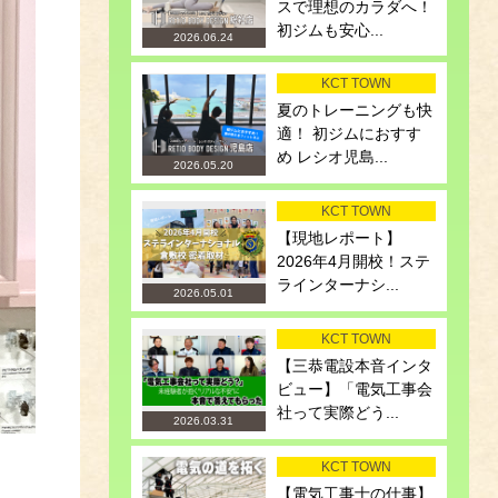
スで理想のカラダへ！
初ジムも安心...
2026.06.24
KCT TOWN
夏のトレーニングも快
適！ 初ジムにおすす
め レシオ児島...
2026.05.20
KCT TOWN
【現地レポート】
2026年4月開校！ステ
ラインターナシ...
2026.05.01
KCT TOWN
【三恭電設本音インタ
ビュー】「電気工事会
社って実際どう...
2026.03.31
KCT TOWN
【電気工事士の仕事】