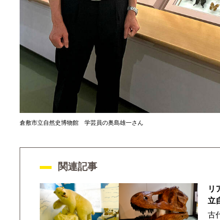
倉敷市立自然史博物館 学芸員の奥島雄一さん
関連記事
リ
立
古