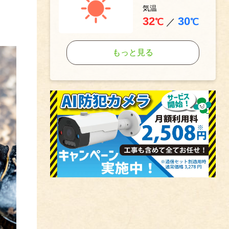
気温
32
30
℃
／
℃
もっと見る