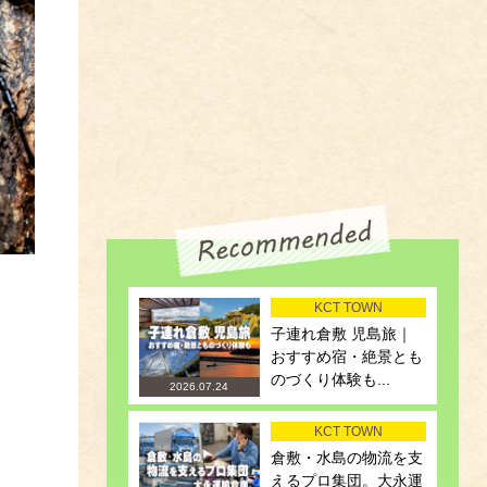
KCT TOWN
子連れ倉敷 児島旅｜
おすすめ宿・絶景とも
のづくり体験も...
2026.07.24
KCT TOWN
倉敷・水島の物流を支
えるプロ集団。大永運