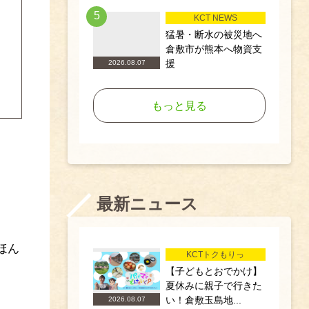
5
KCT NEWS
猛暑・断水の被災地へ
倉敷市が熊本へ物資支
援
2026.08.07
もっと見る
最新ニュース
ほん
KCTトクもりっ
【子どもとおでかけ】
夏休みに親子で行きた
い！倉敷玉島地...
2026.08.07