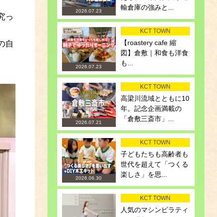
輸倉庫の強みと...
2026.07.23
究っ
KCT TOWN
【roastery cafe 縮
の自
図】倉敷｜和食も洋食
も...
2026.07.23
KCT TOWN
高梁川流域とともに10
年。記念企画満載の
「倉敷三斎市」...
2026.07.21
KCT TOWN
子どもたちも高齢者も
世代を超えて「つくる
楽しさ」を思...
2026.06.30
KCT TOWN
人気のマシンピラティ