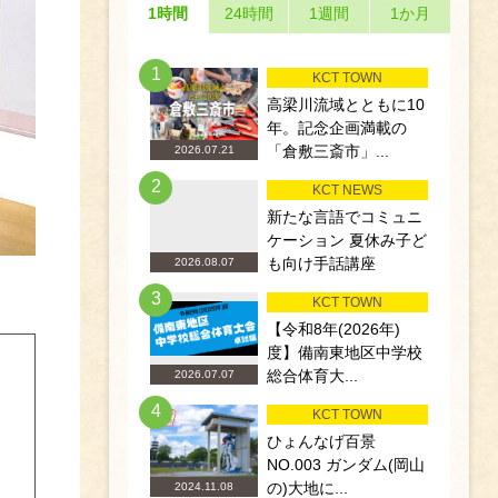
1時間
24時間
1週間
1か月
1
KCT TOWN
高梁川流域とともに10
年。記念企画満載の
「倉敷三斎市」...
2026.07.21
2
KCT NEWS
新たな言語でコミュニ
ケーション 夏休み子ど
も向け手話講座
2026.08.07
3
KCT TOWN
【令和8年(2026年)
度】備南東地区中学校
総合体育大...
2026.07.07
4
KCT TOWN
ひょんなげ百景
NO.003 ガンダム(岡山
の)大地に...
2024.11.08