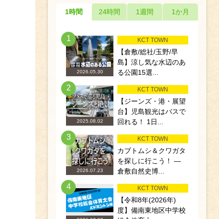
1時間
24時間
1週間
1か月
1
KCT TOWN
【倉敷/総社/玉野/早
島】涼し気な水辺のあ
る公園15選...
2026.05.30
2
KCT TOWN
【ジーンズ・港・展望
台】児島観光はバスで
回れる！ 1日...
2025.08.02
3
KCT TOWN
カブトムシ＆クワガタ
を探しに行こう！ ―
倉敷自然史博...
2026.07.23
4
KCT TOWN
【令和8年(2026年)
度】備南東地区中学校