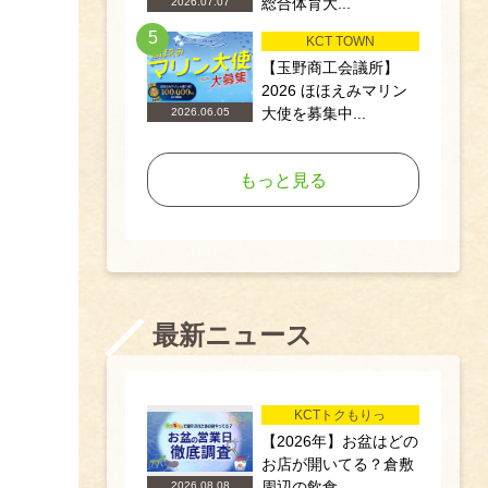
総合体育大...
2026.07.07
5
KCT TOWN
【玉野商工会議所】
2026 ほほえみマリン
大使を募集中...
2026.06.05
もっと見る
最新ニュース
KCTトクもりっ
【2026年】お盆はどの
お店が開いてる？倉敷
周辺の飲食...
2026.08.08