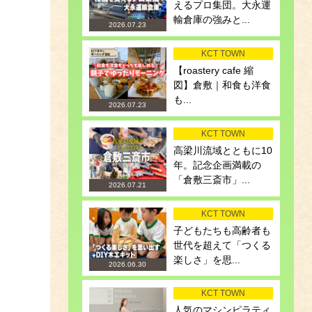
えるプロ集団。大永運
輸倉庫の強みと...
2026.07.23
KCT TOWN
【roastery cafe 縮
図】倉敷｜和食も洋食
も...
2026.07.23
KCT TOWN
高梁川流域とともに10
年。記念企画満載の
「倉敷三斎市」...
2026.07.21
KCT TOWN
子どもたちも高齢者も
世代を超えて「つくる
楽しさ」を思...
2026.06.30
KCT TOWN
人気のマシンピラティ