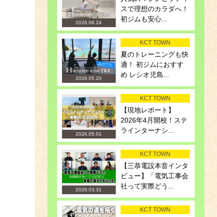
スで理想のカラダへ！
初ジムも安心...
2026.06.24
KCT TOWN
夏のトレーニングも快
適！ 初ジムにおすす
め レシオ児島...
2026.05.20
KCT TOWN
【現地レポート】
2026年4月開校！ステ
ラインターナシ...
2026.05.01
KCT TOWN
【三恭電設本音インタ
ビュー】「電気工事会
社って実際どう...
2026.03.31
KCT TOWN