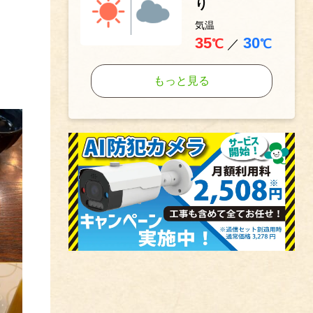
り
気温
35
30
℃
／
℃
もっと見る