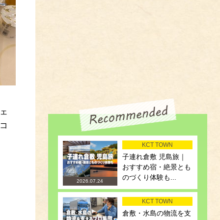
ェ
コ
KCT TOWN
子連れ倉敷 児島旅｜
おすすめ宿・絶景とも
のづくり体験も...
2026.07.24
KCT TOWN
倉敷・水島の物流を支