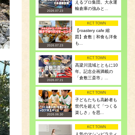
えるプロ集団。大永運
輸倉庫の強みと...
2026.07.23
KCT TOWN
【roastery cafe 縮
図】倉敷｜和食も洋食
も...
2026.07.23
KCT TOWN
高梁川流域とともに10
年。記念企画満載の
「倉敷三斎市」...
2026.07.21
KCT TOWN
子どもたちも高齢者も
世代を超えて「つくる
楽しさ」を思...
2026.06.30
KCT TOWN
人気のマシンピラティ