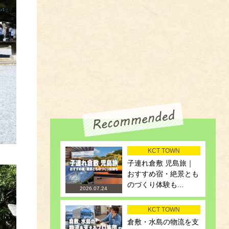
KCT TOWN
子連れ倉敷 児島旅｜
おすすめ宿・絶景とも
のづくり体験も...
2026.07.24
KCT TOWN
倉敷・水島の物流を支