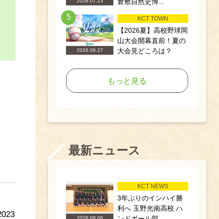
倉敷自然史博...
2026.07.23
5
KCT TOWN
【2026夏】高校野球岡
山大会開幕直前！夏の
大会見どころは？
2026.06.27
もっと見る
最新ニュース
KCT NEWS
3年ぶりのインハイ勝
利へ 玉野光南高校 ハ
23
ンドボール部
2026.08.06