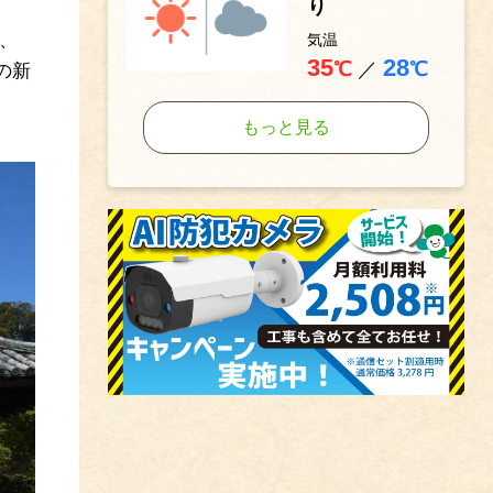
り
、
気温
35
28
℃
／
℃
の新
もっと見る