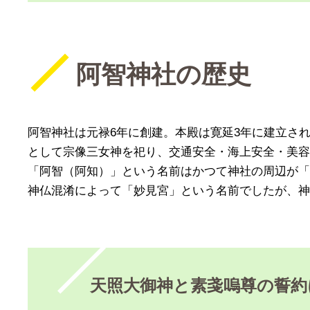
阿智神社の歴史
阿智神社は元禄6年に創建。本殿は寛延3年に建立され
として宗像三女神を祀り、交通安全・海上安全・美容
「阿智（阿知）」という名前はかつて神社の周辺が「
神仏混淆によって「妙見宮」という名前でしたが、神
天照大御神と素戔嗚尊の誓約