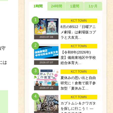
1時間
24時間
1週間
1か月
1
KCT TOWN
8月のBS12「日曜アニ
メ劇場」は劇場版コブ
ラと大友克...
2023.07.06
2
KCT TOWN
鎮守
【令和8年(2026年)
度】備南東地区中学校
には
総合体育大...
2026.07.07
3
KCT TOWN
夏休みの思い出と自由
研究に！倉敷で親子参
加型「夏休み工...
2026.07.23
4
KCT TOWN
カブトムシ＆クワガタ
を探しに行こう！ ―