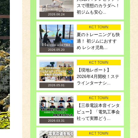
スで理想のカラダへ！
初ジムも安心...
2026.06.24
KCT TOWN
夏のトレーニングも快
適！ 初ジムにおすす
め レシオ児島...
2026.05.20
KCT TOWN
【現地レポート】
2026年4月開校！ステ
ラインターナシ...
2026.05.01
KCT TOWN
【三恭電設本音インタ
ビュー】「電気工事会
社って実際どう...
2026.03.31
KCT TOWN