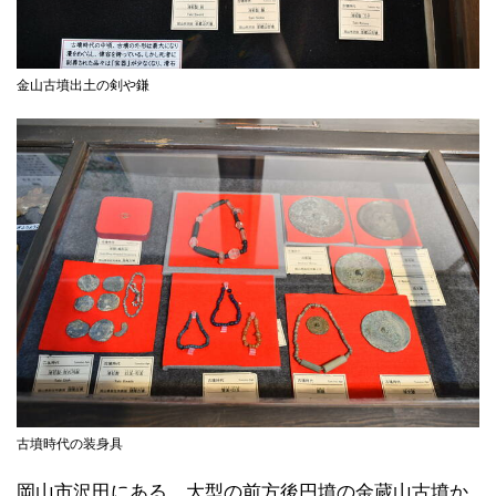
金山古墳出土の剣や鎌
古墳時代の装身具
岡山市沢田にある、大型の前方後円墳の金蔵山古墳か