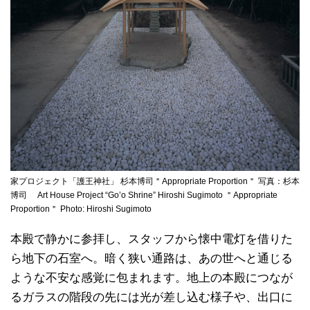
家プロジェクト「護王神社」 杉本博司＂Appropriate Proportion＂ 写真：杉本
博司 Art House Project “Go’o Shrine” Hiroshi Sugimoto ＂Appropriate
Proportion＂ Photo: Hiroshi Sugimoto
本殿で静かに参拝し、スタッフから懐中電灯を借りた
ら地下の石室へ。暗く狭い通路は、あの世へと通じる
ような不安な感覚に包まれます。地上の本殿につなが
るガラスの階段の先には光が差し込む様子や、出口に