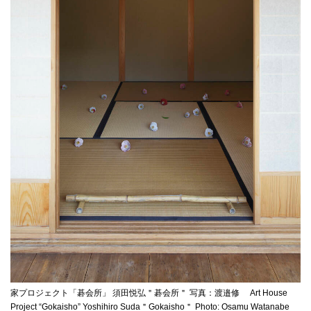
家プロジェクト「碁会所」 須田悦弘＂碁会所＂ 写真：渡邉修 Art House
Project “Gokaisho” Yoshihiro Suda＂Gokaisho＂ Photo: Osamu Watanabe