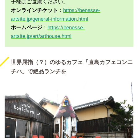
子様はご遠慮ください。
オンラインチケット
：
https://benesse-
artsite.jp/general-information.html
ホームページ
：
https://benesse-
artsite.jp/art/arthouse.html
世界屈指（？）のゆるカフェ「直島カフェコンニ
チハ」で絶品ランチを