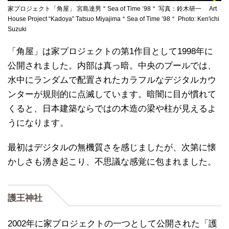
家プロジェクト「角屋」 宮島達男＂Sea of Time ’98＂ 写真：鈴木研一 Art
House Project “Kadoya” Tatsuo Miyajima＂Sea of Time ’98＂ Photo: Ken'ichi
Suzuki
「角屋」は家プロジェクトの第1作目として1998年に
公開されました。内部は真っ暗。中央のプールでは、
水中にランダムで配置されたカラフルなデジタルカウ
ンターが規則的に点滅しています。暗闇に目が慣れて
くると、日本建築ならではの木造の梁や柱が見えるよ
うになります。
最初はデジタルの無機質さを感じましたが、次第に懐
かしさも湧き起こり、不思議な感覚に包まれました。
護王神社
2002年に家プロジェクトの一つとして公開された「護