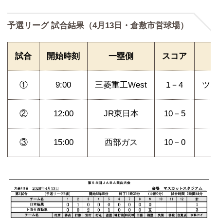
予選リーグ 試合結果（4月13日・倉敷市営球場）
試合
開始時刻
一塁側
スコア
①
9:00
三菱重工West
1－4
ツ
②
12:00
JR東日本
10－5
③
15:00
西部ガス
10－0