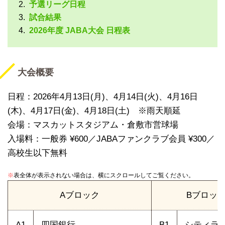
予選リーグ日程
試合結果
2026年度 JABA大会 日程表
大会概要
日程：2026年4月13日(月)、4月14日(火)、4月16日
(木)、4月17日(金)、4月18日(土) ※雨天順延
会場：マスカットスタジアム・倉敷市営球場
入場料：一般券 ¥600／JABAファンクラブ会員 ¥300／
高校生以下無料
※
表全体が表示されない場合は、横にスクロールしてご覧ください。
Aブロック
Bブロッ
A1
四国銀行
B1
シティラ