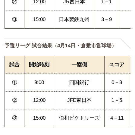
②
12:00
JR西日本
1－1
ト
③
15:00
日本製鉄九州
3－9
予選リーグ 試合結果（4月14日・倉敷市営球場）
試合
開始時刻
一塁側
スコア
①
9:00
四国銀行
0－8
②
12:00
JFE東日本
1－5
③
15:00
伯和ビクトリーズ
4－11