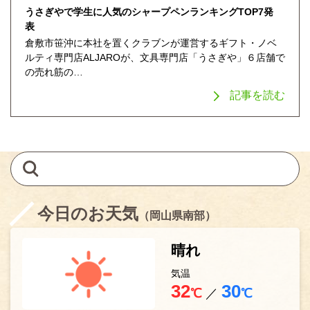
うさぎやで学生に人気のシャープペンランキングTOP7発
表
倉敷市笹沖に本社を置くクラブンが運営するギフト・ノベ
ルティ専門店ALJAROが、文具専門店「うさぎや」６店舗で
の売れ筋の…
記事を読む
今日のお天気
（岡山県南部）
晴れ
気温
32
30
℃
／
℃