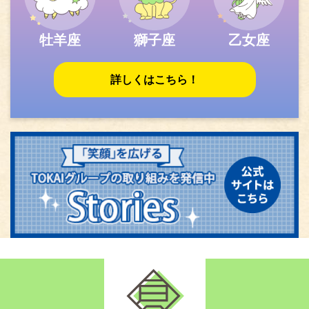
牡羊座
獅子座
乙女座
詳しくはこちら！