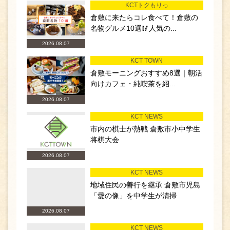
KCTトクもりっ
倉敷に来たらコレ食べて！倉敷の
名物グルメ10選🥢人気の...
2026.08.07
KCT TOWN
倉敷モーニングおすすめ8選｜朝活
向けカフェ・純喫茶を紹...
2026.08.07
KCT NEWS
市内の棋士が熱戦 倉敷市小中学生
将棋大会
2026.08.07
KCT NEWS
地域住民の善行を継承 倉敷市児島
「愛の像」を中学生が清掃
2026.08.07
KCT NEWS