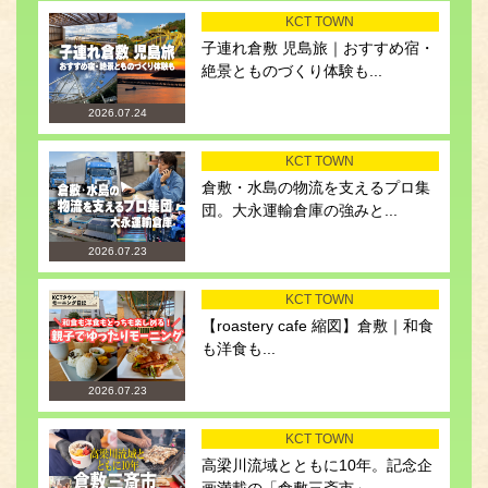
KCT TOWN
子連れ倉敷 児島旅｜おすすめ宿・
絶景とものづくり体験も...
2026.07.24
KCT TOWN
倉敷・水島の物流を支えるプロ集
団。大永運輸倉庫の強みと...
2026.07.23
KCT TOWN
【roastery cafe 縮図】倉敷｜和食
も洋食も...
2026.07.23
KCT TOWN
高梁川流域とともに10年。記念企
画満載の「倉敷三斎市」...