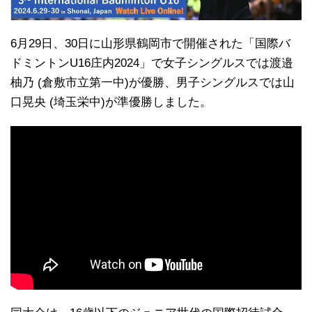
6月29日、30日に山形県鶴岡市で開催された「国際バ
ドミントンU16庄内2024」で女子シングルスでは渡邉
柚乃 (倉敷市立第一中)が優勝、男子シングルスでは山
口晃央 (埼玉栄中)が準優勝しました。