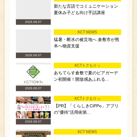
新たな言語でコミュニケーション
夏休み子ども向け手話講座
2026.08.07
KCT NEWS
猛暑・断水の被災地へ 倉敷市が熊
本へ物資支援
2026.08.07
KCTトクもりっ
あちてらす倉敷で夏のビアガーデ
ン初開催！開放感あふれる...
2026.08.07
KCTトクもりっ
【PR】「くらしきCiPPo」アプリ
の”優待”活用術第...
2026.08.07
KCT NEWS