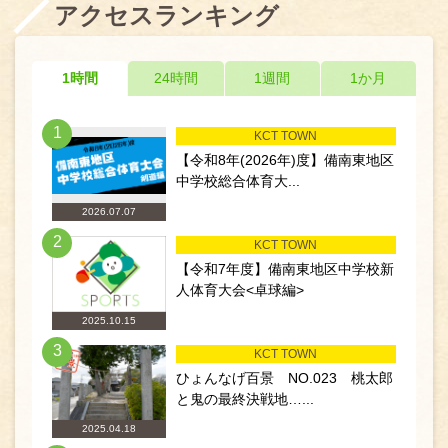
アクセスランキング
1時間
24時間
1週間
1か月
1
KCT TOWN
【令和8年(2026年)度】備南東地区
中学校総合体育大...
2026.07.07
2
KCT TOWN
【令和7年度】備南東地区中学校新
人体育大会<卓球編>
2025.10.15
3
KCT TOWN
ひょんなげ百景 NO.023 桃太郎
と鬼の最終決戦地…...
2025.04.18