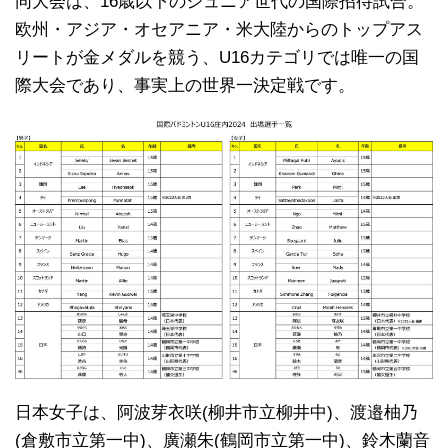
同大会は、16歳以下のジュニア世代の国際招待試合。
欧州・アジア・オセアニア・米大陸からのトップアス
リートが金メダルを競う、U16カテゴリでは唯一の国
際大会であり、事実上の世界一決定戦です。
日本女子は、阿波芽衣咲(柳井市立柳井中)、渡邉柚乃
(倉敷市立第一中)、廣瀬朱(鶴岡市立第一中)、鈴木蘭音