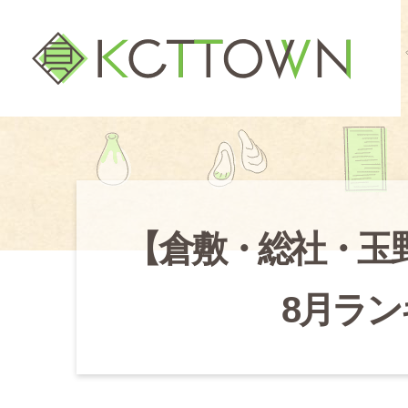
【倉敷・総社・玉
8月ラン