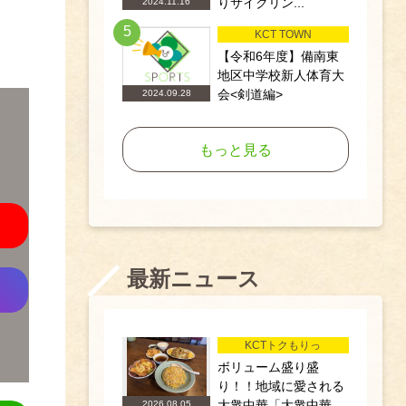
りサイクリン...
2024.11.16
5
KCT TOWN
【令和6年度】備南東
地区中学校新人体育大
会<剣道編>
2024.09.28
もっと見る
最新ニュース
KCTトクもりっ
ボリューム盛り盛
り！！地域に愛される
大衆中華「大衆中華...
2026.08.05