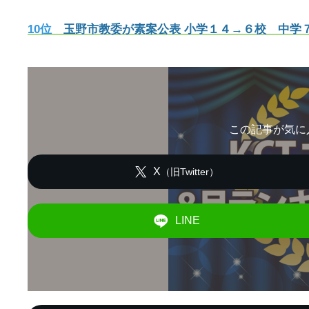
10位
玉野市教委が素案公表 小学１４→６校 中学７→３校
この記事が気に
X
（旧Twitter）
LINE