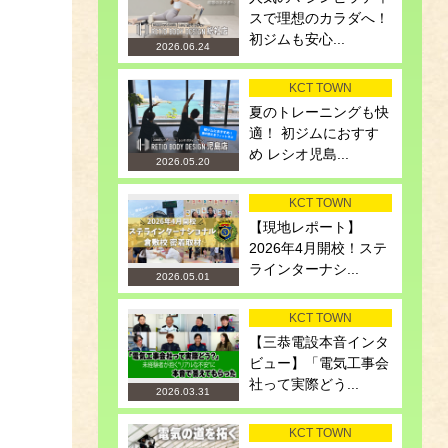
スで理想のカラダへ！
初ジムも安心...
2026.06.24
KCT TOWN
夏のトレーニングも快
適！ 初ジムにおすす
め レシオ児島...
2026.05.20
KCT TOWN
【現地レポート】
2026年4月開校！ステ
ラインターナシ...
2026.05.01
KCT TOWN
【三恭電設本音インタ
ビュー】「電気工事会
社って実際どう...
2026.03.31
KCT TOWN