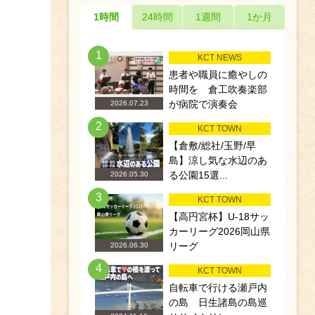
1時間
24時間
1週間
1か月
1
KCT NEWS
患者や職員に癒やしの
時間を 倉工吹奏楽部
が病院で演奏会
2026.07.23
2
KCT TOWN
【倉敷/総社/玉野/早
島】涼し気な水辺のあ
る公園15選...
2026.05.30
3
KCT TOWN
【高円宮杯】U-18サッ
カーリーグ2026岡山県
リーグ
2026.06.30
4
KCT TOWN
自転車で行ける瀬戸内
の島 日生諸島の島巡