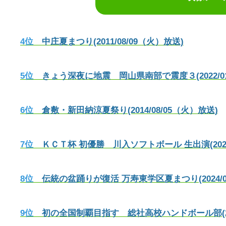
4位
中庄夏まつり(2011/08/09（火）放送)
5位
きょう深夜に地震 岡山県南部で震度３(2022/01
6位
倉敷・新田納涼夏祭り(2014/08/05（火）放送)
7位
ＫＣＴ杯 初優勝 川入ソフトボール 生出演(2024/
8位
伝統の盆踊りが復活 万寿東学区夏まつり(2024/08
9位
初の全国制覇目指す 総社高校ハンドボール部(2024