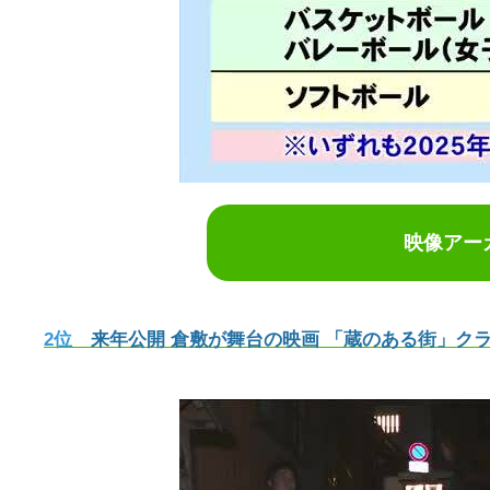
映像アー
2位
来年公開 倉敷が舞台の映画 「蔵のある街」クランクア