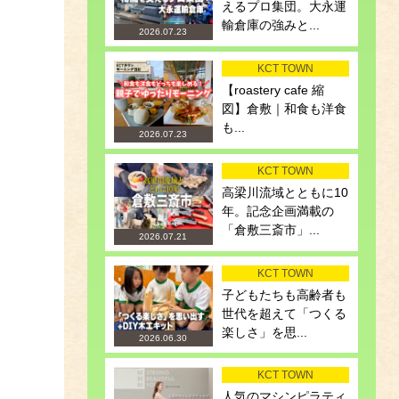
えるプロ集団。大永運
輸倉庫の強みと...
2026.07.23
KCT TOWN
【roastery cafe 縮
図】倉敷｜和食も洋食
も...
2026.07.23
KCT TOWN
高梁川流域とともに10
年。記念企画満載の
「倉敷三斎市」...
2026.07.21
KCT TOWN
子どもたちも高齢者も
世代を超えて「つくる
楽しさ」を思...
2026.06.30
KCT TOWN
人気のマシンピラティ