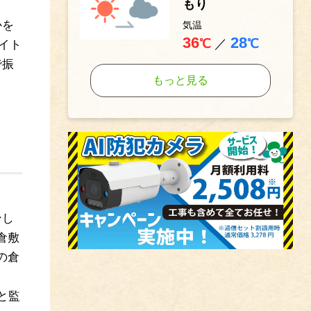
もり
かを
気温
36
28
℃
／
℃
イト
で振
もっと見る
ンし
倉敷
の倉
と監