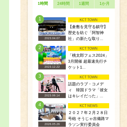
1時間
24時間
1週間
1か月
1
KCT TOWN
【倉敷を見守る鎮守】
歴史を紡ぐ「阿智神
社」の新たな取り...
2023.04.07
2
KCT TOWN
「桃太郎フェス2024」
3月開催 超最速先行チ
ケット1...
2023.12.22
3
KCT TOWN
話題のラブ・コメデ
ィ 韓国ドラマ「彼女
はキレイだった」...
2023.06.14
4
KCT NEWS
２０２７年２月２８日
号砲 そうじゃ吉備路マ
ラソン実行委員会
2026.05.26