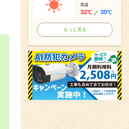
気温
32
30
℃
／
℃
もっと見る