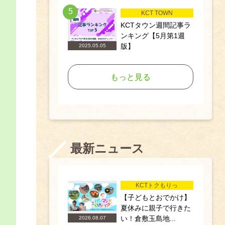
5
KCT TOWN
KCTタウン週間記事ラ
ンキング【5月第1週
版】
2025.05.05
もっと見る
最新ニュース
KCTトクもりっ
【子どもとおでかけ】
夏休みに親子で行きた
い！倉敷玉島地...
2026.08.07