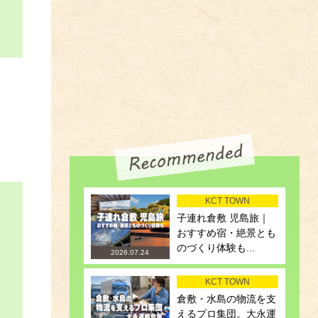
KCT TOWN
子連れ倉敷 児島旅｜
おすすめ宿・絶景とも
のづくり体験も...
2026.07.24
KCT TOWN
倉敷・水島の物流を支
えるプロ集団。大永運