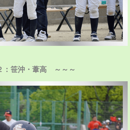
２：笹沖・葦高 ～～～