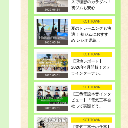
スで理想のカラダへ！
初ジムも安心...
2026.06.24
KCT TOWN
夏のトレーニングも快
適！ 初ジムにおすす
め レシオ児島...
2026.05.20
KCT TOWN
【現地レポート】
2026年4月開校！ステ
ラインターナシ...
2026.05.01
KCT TOWN
【三恭電設本音インタ
ビュー】「電気工事会
社って実際どう...
2026.03.31
KCT TOWN
【電気工事士の仕事】