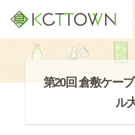
第20回 倉敷ケー
ル大