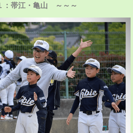
１：帯江・亀山 ～～～