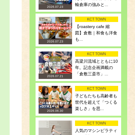
輸倉庫の強みと...
2026.07.23
KCT TOWN
【roastery cafe 縮
図】倉敷｜和食も洋食
も...
2026.07.23
KCT TOWN
高梁川流域とともに10
年。記念企画満載の
「倉敷三斎市」...
2026.07.21
KCT TOWN
子どもたちも高齢者も
世代を超えて「つくる
楽しさ」を思...
2026.06.30
KCT TOWN
人気のマシンピラティ