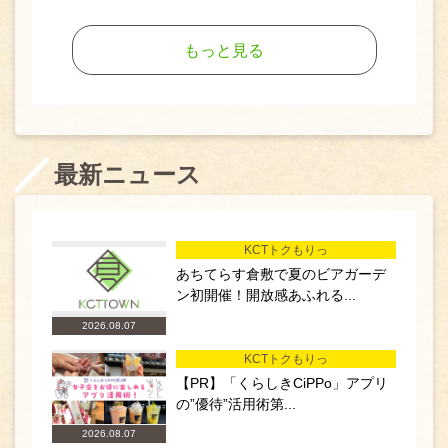
もっと見る
最新ニュース
KCTトクもりっ
あちてらす倉敷で夏のビアガーデ
ン初開催！開放感あふれる...
2026.08.07
KCTトクもりっ
【PR】「くらしきCiPPo」アプリ
の”優待”活用術第...
2026.08.07