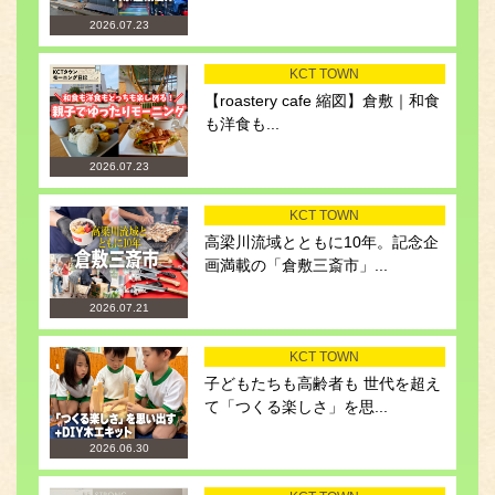
2026.07.23
KCT TOWN
【roastery cafe 縮図】倉敷｜和食
も洋食も...
2026.07.23
KCT TOWN
高梁川流域とともに10年。記念企
画満載の「倉敷三斎市」...
2026.07.21
KCT TOWN
子どもたちも高齢者も 世代を超え
て「つくる楽しさ」を思...
2026.06.30