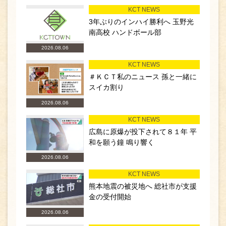
KCT NEWS
3年ぶりのインハイ勝利へ 玉野光
南高校 ハンドボール部
2026.08.06
KCT NEWS
＃ＫＣＴ私のニュース 孫と一緒に
スイカ割り
2026.08.06
KCT NEWS
広島に原爆が投下されて８１年 平
和を願う鐘 鳴り響く
2026.08.06
KCT NEWS
熊本地震の被災地へ 総社市が支援
金の受付開始
2026.08.06