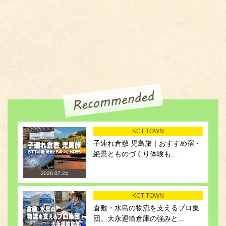
KCT TOWN
子連れ倉敷 児島旅｜おすすめ宿・
絶景とものづくり体験も...
2026.07.24
KCT TOWN
倉敷・水島の物流を支えるプロ集
団。大永運輸倉庫の強みと...