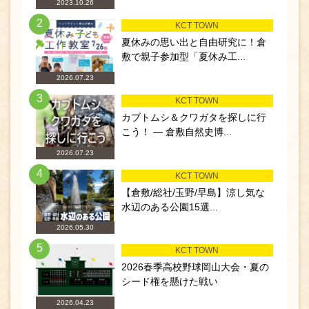
2023.10.26
2
KCT TOWN
夏休みの思い出と自由研究に！倉
敷で親子参加型「夏休み工...
2026.07.23
3
KCT TOWN
カブトムシ＆クワガタを探しに行
こう！ ― 倉敷自然史博...
2026.07.23
4
KCT TOWN
【倉敷/総社/玉野/早島】涼し気な
水辺のある公園15選...
2026.05.30
5
KCT TOWN
2026春季高校野球岡山大会・夏の
シード権を懸けた戦い
2026.04.23