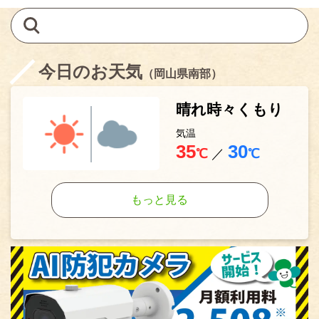
今日のお天気
（岡山県南部）
晴れ時々くもり
気温
35
30
℃
／
℃
もっと見る