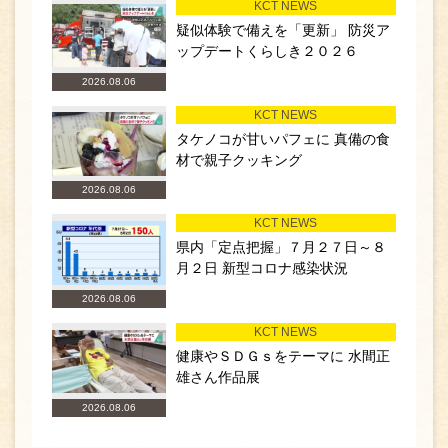
KCT NEWS
疑似体験で備えを「更新」 防災ア
ップデートくらしき２０２６
2026.08.06
KCT NEWS
タケノコが甘いパフェに 真備の食
材で親子クッキング
2026.08.06
KCT NEWS
県内「定点把握」７月２７日～８
月２日 新型コロナ感染状況
2026.08.06
KCT NEWS
健康やＳＤＧｓをテーマに 水間正
雄さん作品展
2026.08.06