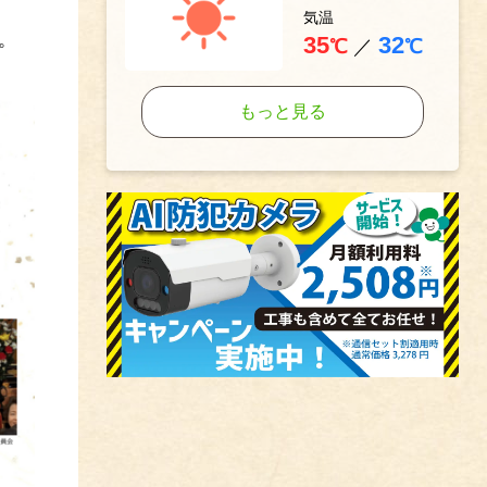
気温
。
35
32
℃
／
℃
もっと見る