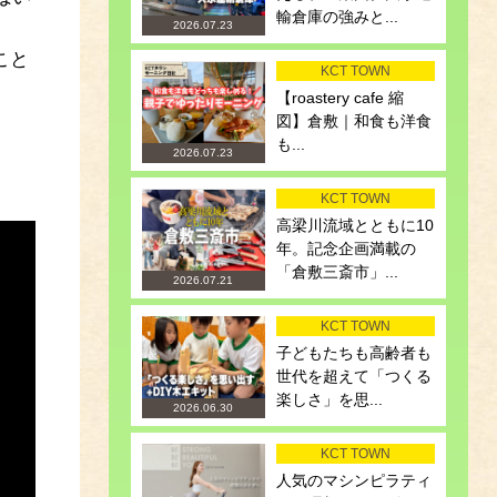
輸倉庫の強みと...
2026.07.23
こと
KCT TOWN
【roastery cafe 縮
図】倉敷｜和食も洋食
も...
2026.07.23
KCT TOWN
高梁川流域とともに10
年。記念企画満載の
「倉敷三斎市」...
2026.07.21
KCT TOWN
子どもたちも高齢者も
世代を超えて「つくる
楽しさ」を思...
2026.06.30
KCT TOWN
人気のマシンピラティ