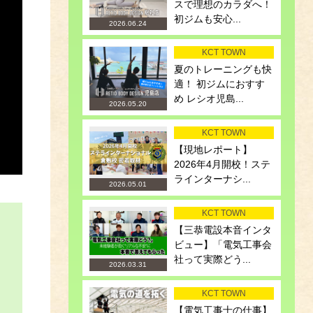
スで理想のカラダへ！
初ジムも安心...
2026.06.24
KCT TOWN
夏のトレーニングも快
適！ 初ジムにおすす
め レシオ児島...
2026.05.20
KCT TOWN
【現地レポート】
2026年4月開校！ステ
ラインターナシ...
2026.05.01
KCT TOWN
【三恭電設本音インタ
ビュー】「電気工事会
社って実際どう...
2026.03.31
KCT TOWN
【電気工事士の仕事】