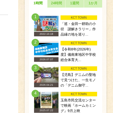
1時間
24時間
1週間
1か月
1
KCT TOWN
「巡・金田一耕助の小
径 謎解きラリー」作
品縁の地を巡り...
2022.10.18
2
KCT TOWN
【令和8年(2026年)
度】備南東地区中学校
総合体育大...
2026.07.07
3
KCT TOWN
【児島】デニムの聖地
で見つけた、一生モノ
の「デニム御守...
2026.04.21
4
KCT TOWN
玉島市民交流センター
で映画『ホームカミン
グ』9月上映
2025.07.22