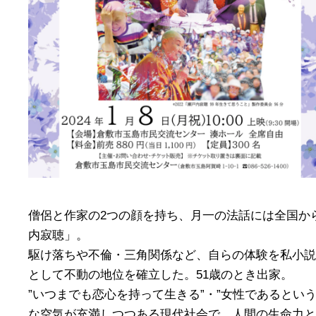
僧侶と作家の2つの顔を持ち、月一の法話には全国か
内寂聴」。
駆け落ちや不倫・三角関係など、自らの体験を私小説
として不動の地位を確立した。51歳のとき出家。
”いつまでも恋心を持って生きる”・”女性であるとい
な空気が充満しつつある現代社会で、人間の生命力と