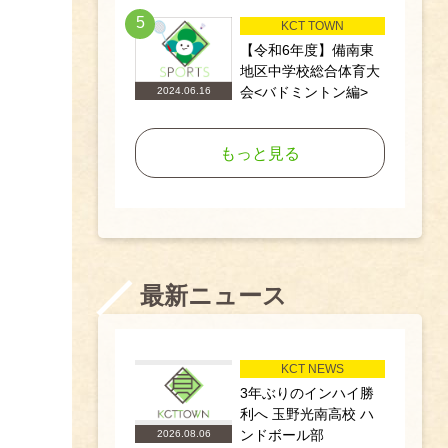
5
KCT TOWN
【令和6年度】備南東
地区中学校総合体育大
会<バドミントン編>
2024.06.16
もっと見る
最新ニュース
KCT NEWS
3年ぶりのインハイ勝
利へ 玉野光南高校 ハ
ンドボール部
2026.08.06