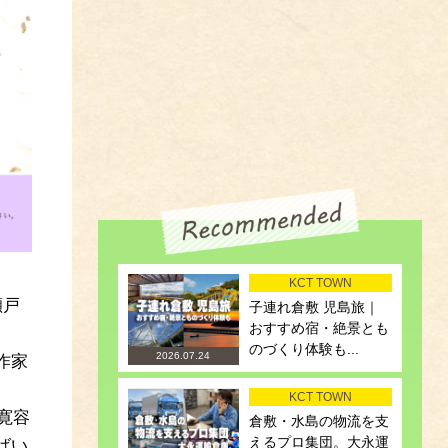
KCT TOWN
瀬戸
子連れ倉敷 児島旅｜
おすすめ宿・絶景とも
のづくり体験も...
2026.07.24
作家
KCT TOWN
寛容
倉敷・水島の物流を支
えるプロ集団。大永運
ばい