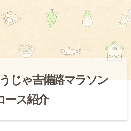
うじゃ吉備路マラソン
5コース紹介