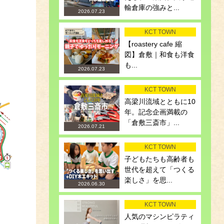
輸倉庫の強みと...
2026.07.23
KCT TOWN
【roastery cafe 縮
図】倉敷｜和食も洋食
も...
2026.07.23
KCT TOWN
高梁川流域とともに10
年。記念企画満載の
「倉敷三斎市」...
2026.07.21
KCT TOWN
子どもたちも高齢者も
世代を超えて「つくる
楽しさ」を思...
2026.06.30
KCT TOWN
人気のマシンピラティ