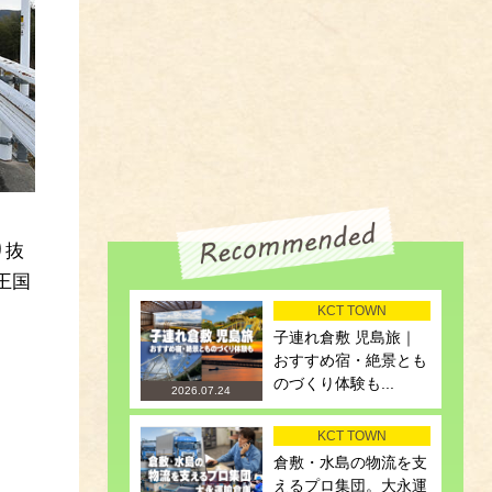
り抜
王国
KCT TOWN
子連れ倉敷 児島旅｜
おすすめ宿・絶景とも
のづくり体験も...
2026.07.24
KCT TOWN
倉敷・水島の物流を支
えるプロ集団。大永運