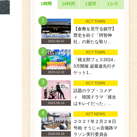
1時間
24時間
1週間
1か月
1
KCT TOWN
【倉敷を見守る鎮守】
歴史を紡ぐ「阿智神
社」の新たな取り...
2023.04.07
2
KCT TOWN
「桃太郎フェス2024」
3月開催 超最速先行チ
ケット1...
2023.12.22
3
KCT TOWN
話題のラブ・コメデ
ィ 韓国ドラマ「彼女
はキレイだった」...
2023.06.14
4
KCT NEWS
２０２７年２月２８日
号砲 そうじゃ吉備路マ
ラソン実行委員会
2026.05.26