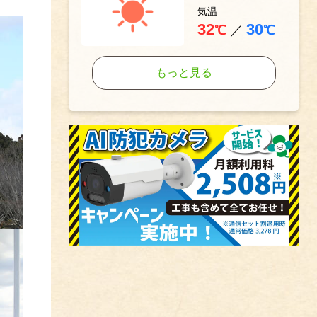
気温
32
30
℃
／
℃
もっと見る