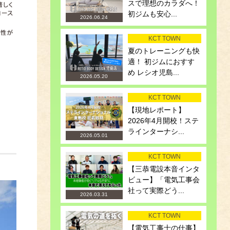
スで理想のカラダへ！
初ジムも安心...
2026.06.24
KCT TOWN
夏のトレーニングも快
適！ 初ジムにおすす
め レシオ児島...
2026.05.20
KCT TOWN
【現地レポート】
2026年4月開校！ステ
ラインターナシ...
2026.05.01
KCT TOWN
【三恭電設本音インタ
ビュー】「電気工事会
社って実際どう...
2026.03.31
KCT TOWN
【電気工事士の仕事】