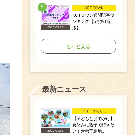
5
KCT TOWN
KCTタウン週間記事ラ
ンキング【5月第1週
版】
2025.05.05
もっと見る
最新ニュース
KCTトクもりっ
【子どもとおでかけ】
夏休みに親子で行きた
い！倉敷玉島地...
2026.08.07