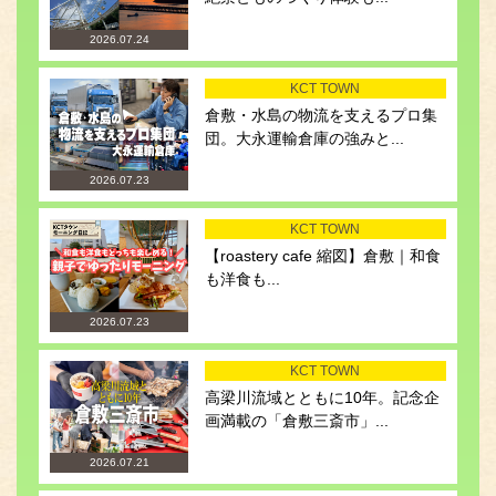
2026.07.24
KCT TOWN
倉敷・水島の物流を支えるプロ集
団。大永運輸倉庫の強みと...
2026.07.23
KCT TOWN
【roastery cafe 縮図】倉敷｜和食
も洋食も...
2026.07.23
KCT TOWN
高梁川流域とともに10年。記念企
画満載の「倉敷三斎市」...
2026.07.21