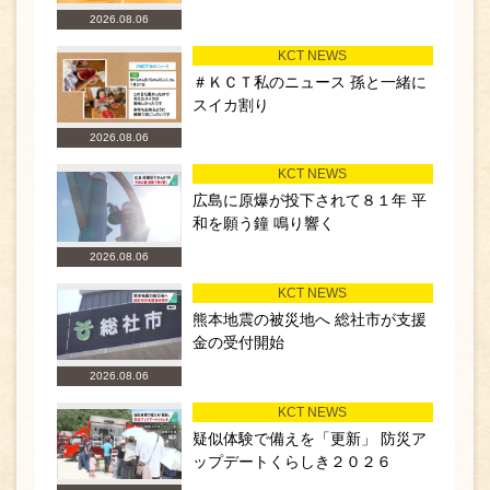
2026.08.06
KCT NEWS
＃ＫＣＴ私のニュース 孫と一緒に
スイカ割り
2026.08.06
KCT NEWS
広島に原爆が投下されて８１年 平
和を願う鐘 鳴り響く
2026.08.06
KCT NEWS
熊本地震の被災地へ 総社市が支援
金の受付開始
2026.08.06
KCT NEWS
疑似体験で備えを「更新」 防災ア
ップデートくらしき２０２６