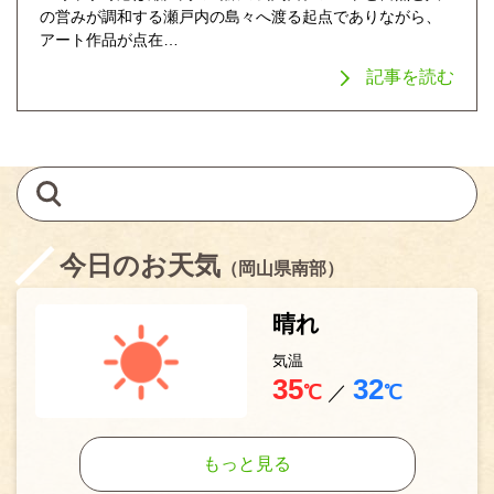
の営みが調和する瀬戸内の島々へ渡る起点でありながら、
アート作品が点在…
記事を読む
今日のお天気
（岡山県南部）
晴れ
気温
35
32
℃
／
℃
もっと見る