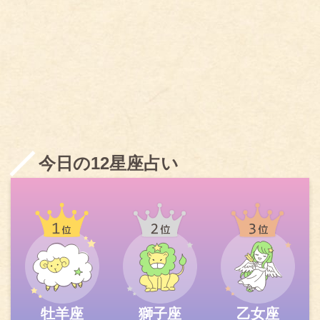
今日の12星座占い
牡羊座
獅子座
乙女座