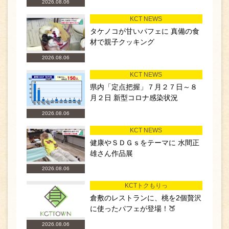
2026.08.06
KCT NEWS
タケノコが甘いパフェに 真備の食
材で親子クッキング
2026.08.06
KCT NEWS
県内「定点把握」７月２７日～８
月２日 新型コロナ感染状況
2026.08.06
KCT NEWS
健康やＳＤＧｓをテーマに 水間正
雄さん作品展
2026.08.06
KCTトクもりっ
倉敷のレストランに、桃を2個贅沢
に使ったパフェが登場！🍑
2026.08.06