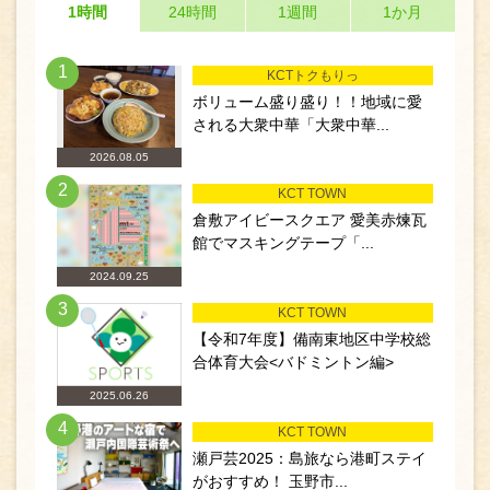
1時間
24時間
1週間
1か月
1
KCTトクもりっ
ボリューム盛り盛り！！地域に愛
される大衆中華「大衆中華...
2026.08.05
2
KCT TOWN
倉敷アイビースクエア 愛美赤煉瓦
館でマスキングテープ「...
2024.09.25
3
KCT TOWN
【令和7年度】備南東地区中学校総
合体育大会<バドミントン編>
2025.06.26
4
KCT TOWN
瀬戸芸2025：島旅なら港町ステイ
がおすすめ！ 玉野市...