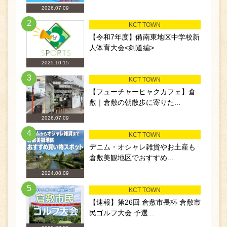
2026.07.09
2
KCT TOWN
【令和7年度】備南東地区中学校新
人体育大会<剣道編>
2025.10.15
3
KCT TOWN
【フューチャーヒャクカフェ】倉
敷｜倉敷の朝散歩に寄りた...
2026.07.09
4
KCT TOWN
デニム・オシャレ雑貨やお土産も
倉敷美観地区でおすすめ...
2024.08.09
5
KCT TOWN
【速報】第26回 倉敷市長杯 倉敷市
民ゴルフ大会 予選...