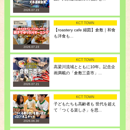
2026.07.23
KCT TOWN
【roastery cafe 縮図】倉敷｜和食
も洋食も...
2026.07.23
KCT TOWN
高梁川流域とともに10年。記念企
画満載の「倉敷三斎市」...
2026.07.21
KCT TOWN
子どもたちも高齢者も 世代を超え
て「つくる楽しさ」を思...
2026.06.30