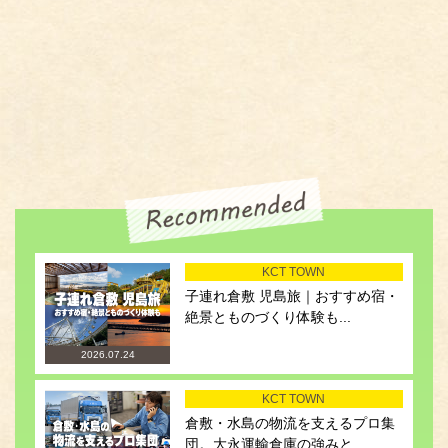
KCT TOWN
子連れ倉敷 児島旅｜おすすめ宿・
絶景とものづくり体験も...
2026.07.24
KCT TOWN
倉敷・水島の物流を支えるプロ集
団。大永運輸倉庫の強みと...