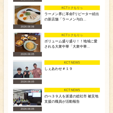
KCTトクもりっ
ラーメン界に革命⁉リピーター続出
の新店舗「ラーメン与白...
2026.08.06
KCTトクもりっ
ボリューム盛り盛り！！地域に愛
される大衆中華「大衆中華...
2026.08.05
KCT NEWS
しぇあわせ＃１９
2026.08.05
KCT NEWS
のべ３９人を派遣の総社市 被災地
支援の職員が活動報告
2026.08.05