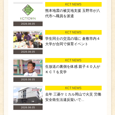
KCT NEWS
熊本地震の被災地支援 玉野市が八
代市へ職員を派遣
2026.08.05
KCT NEWS
学生同士の交流の場に 倉敷市内４
大学が合同で保育イベント
2026.08.05
KCT NEWS
生放送の裏側を体感 親子４０人が
ＫＣＴを見学
2026.08.05
KCT NEWS
去年 三菱ケミカル岡山で火災 労働
安全衛生法違反疑いで...
2026.08.05