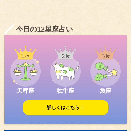
今日の12星座占い
天秤座
牡牛座
魚座
詳しくはこちら！