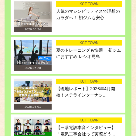
KCT TOWN
人気のマシンピラティスで理想の
カラダへ！ 初ジムも安心...
2026.06.24
KCT TOWN
夏のトレーニングも快適！ 初ジム
におすすめ レシオ児島...
2026.05.20
KCT TOWN
【現地レポート】2026年4月開
校！ステラインターナシ...
2026.05.01
KCT TOWN
【三恭電設本音インタビュー】
「電気工事会社って実際どう...