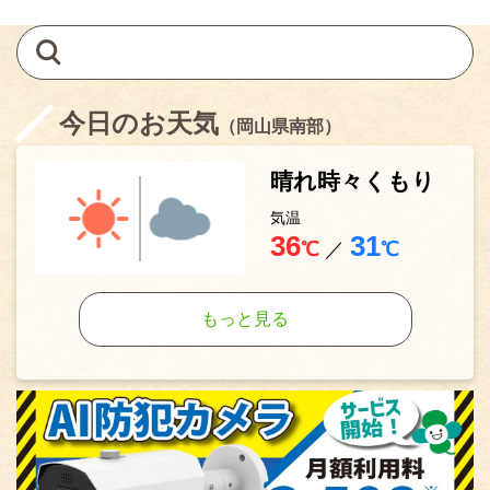
今日のお天気
（岡山県南部）
晴れ時々くもり
気温
36
31
℃
／
℃
もっと見る