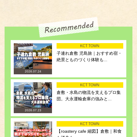
KCT TOWN
子連れ倉敷 児島旅｜おすすめ宿・
絶景とものづくり体験も...
2026.07.24
KCT TOWN
倉敷・水島の物流を支えるプロ集
団。大永運輸倉庫の強みと...
2026.07.23
KCT TOWN
【roastery cafe 縮図】倉敷｜和食