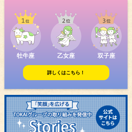
牡牛座
乙女座
双子座
詳しくはこちら！