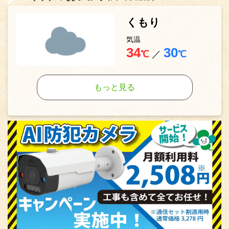
くもり
気温
34
30
℃
／
℃
もっと見る