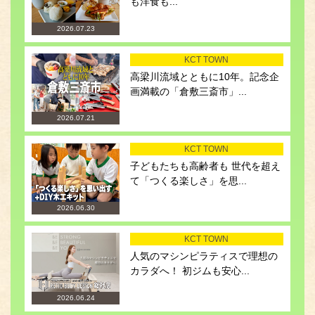
も洋食も...
2026.07.23
KCT TOWN
高梁川流域とともに10年。記念企
画満載の「倉敷三斎市」...
2026.07.21
KCT TOWN
子どもたちも高齢者も 世代を超え
て「つくる楽しさ」を思...
2026.06.30
KCT TOWN
人気のマシンピラティスで理想の
カラダへ！ 初ジムも安心...
2026.06.24