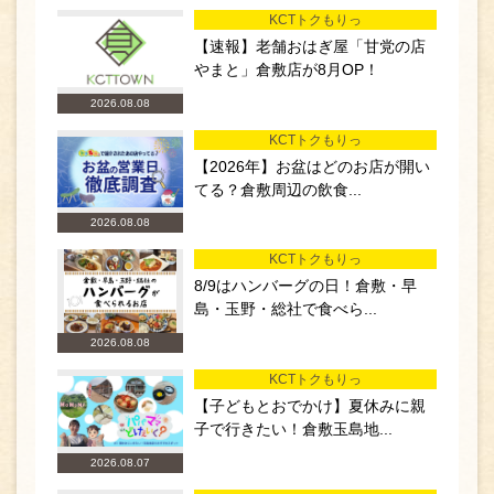
KCTトクもりっ
【速報】老舗おはぎ屋「甘党の店
やまと」倉敷店が8月OP！
2026.08.08
KCTトクもりっ
【2026年】お盆はどのお店が開い
てる？倉敷周辺の飲食...
2026.08.08
KCTトクもりっ
8/9はハンバーグの日！倉敷・早
島・玉野・総社で食べら...
2026.08.08
KCTトクもりっ
【子どもとおでかけ】夏休みに親
子で行きたい！倉敷玉島地...
2026.08.07