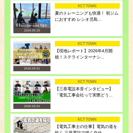
KCT TOWN
夏のトレーニングも快適！ 初ジム
におすすめ レシオ児島...
2026.05.20
KCT TOWN
【現地レポート】2026年4月開
校！ステラインターナシ...
2026.05.01
KCT TOWN
【三恭電設本音インタビュー】
「電気工事会社って実際どう...
2026.03.31
KCT TOWN
【電気工事士の仕事】電気の道を
拓く 三恭電設で描く自分...