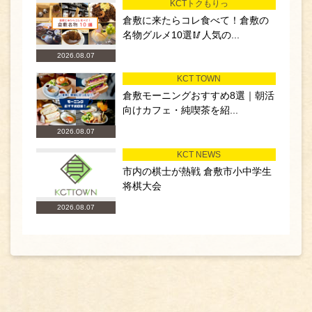
KCTトクもりっ
倉敷に来たらコレ食べて！倉敷の
名物グルメ10選🥢人気の...
2026.08.07
KCT TOWN
倉敷モーニングおすすめ8選｜朝活
向けカフェ・純喫茶を紹...
2026.08.07
KCT NEWS
市内の棋士が熱戦 倉敷市小中学生
将棋大会
2026.08.07