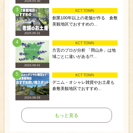
2026.05.30
3
KCT TOWN
創業100年以上の老舗が作る 倉敷
美観地区でおすすめの...
2025.05.31
4
KCT TOWN
方言のプロが分析 「岡山弁」は地
域ごとに違いがある!?...
2024.09.01
5
KCT TOWN
デニム・オシャレ雑貨やお土産も
倉敷美観地区でおすすめ...
2024.08.09
もっと見る