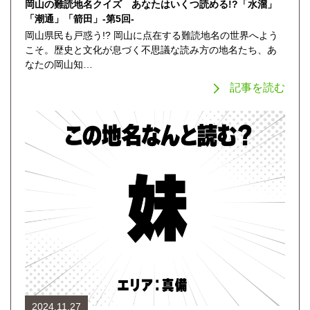
岡山の難読地名クイズ あなたはいくつ読める!?「水溜」
「潮通」「箭田」-第5回-
岡山県民も戸惑う!? 岡山に点在する難読地名の世界へよう
こそ。歴史と文化が息づく不思議な読み方の地名たち、あ
なたの岡山知…
記事を読む
2024.11.27