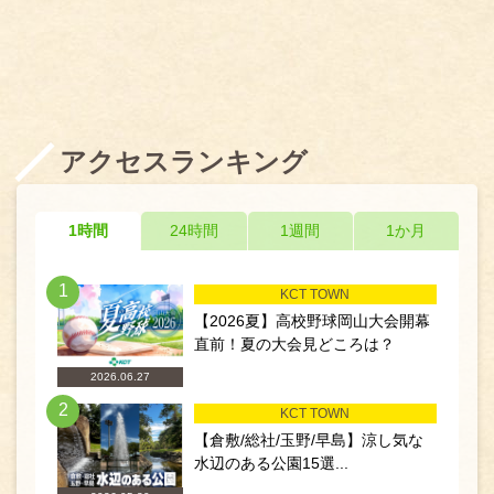
アクセスランキング
1時間
24時間
1週間
1か月
1
KCT TOWN
【2026夏】高校野球岡山大会開幕
直前！夏の大会見どころは？
2026.06.27
2
KCT TOWN
【倉敷/総社/玉野/早島】涼し気な
水辺のある公園15選...