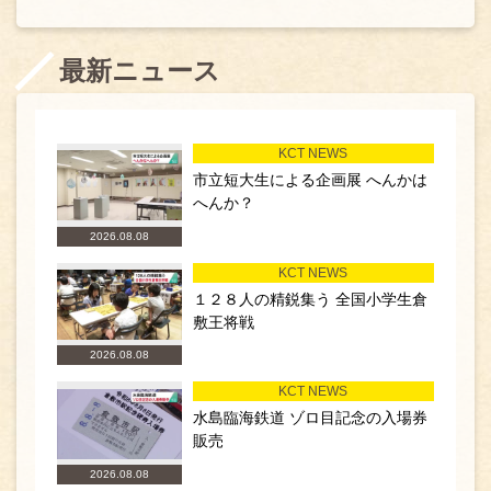
最新ニュース
KCT NEWS
市立短大生による企画展 へんかは
へんか？
2026.08.08
KCT NEWS
１２８人の精鋭集う 全国小学生倉
敷王将戦
2026.08.08
KCT NEWS
水島臨海鉄道 ゾロ目記念の入場券
販売
2026.08.08