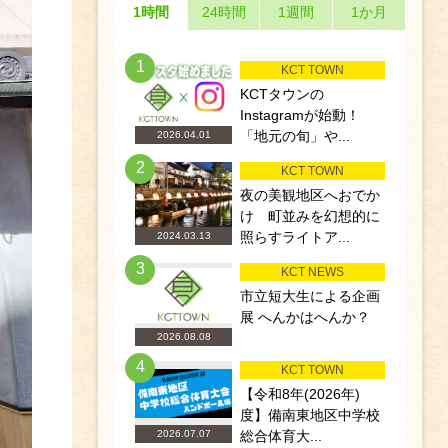
1時間
24時間
1週間
1か月
1
KCT TOWN
KCTタウンの
Instagramが始動！
「地元の旬」や...
2026.04.01
2
KCT TOWN
夜の美観地区へおでか
け 町並みを幻想的に
照らすライトア...
2024.03.13
3
KCT NEWS
市立短大生による企画
展 へんかはへんか？
2026.08.08
4
KCT TOWN
【令和8年(2026年)
度】備南東地区中学校
総合体育大...
2026.07.07