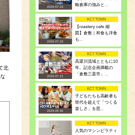
輸倉庫の強みと...
2026.07.23
KCT TOWN
【roastery cafe 縮
図】倉敷｜和食も洋食
も...
2026.07.23
KCT TOWN
高梁川流域とともに10
て北
年。記念企画満載の
「倉敷三斎市」...
屋
な
2026.07.21
KCT TOWN
子どもたちも高齢者も
世代を超えて「つくる
楽しさ」を思...
2026.06.30
KCT TOWN
人気のマシンピラティ