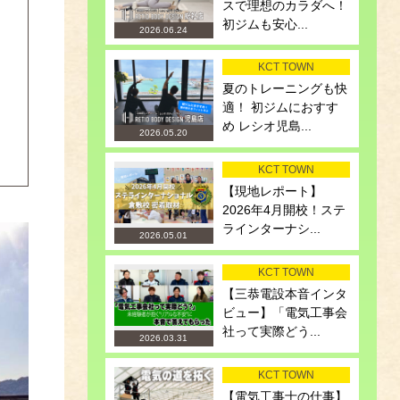
スで理想のカラダへ！
初ジムも安心...
2026.06.24
KCT TOWN
夏のトレーニングも快
適！ 初ジムにおすす
め レシオ児島...
2026.05.20
KCT TOWN
【現地レポート】
2026年4月開校！ステ
ラインターナシ...
2026.05.01
KCT TOWN
【三恭電設本音インタ
ビュー】「電気工事会
社って実際どう...
2026.03.31
KCT TOWN
【電気工事士の仕事】