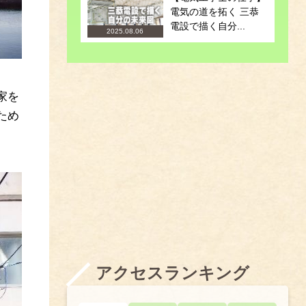
電気の道を拓く 三恭
電設で描く自分...
2025.08.06
家を
ため
アクセスランキング