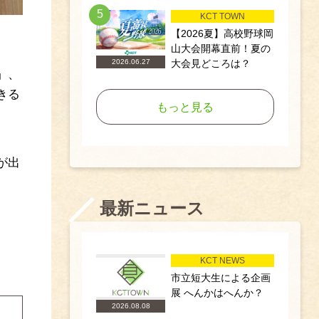
5
KCT TOWN
【2026夏】高校野球岡
山大会開幕直前！夏の
大会見どころは？
2026.06.27
」、
きる
もっと見る
が出
最新ニュース
KCT NEWS
市立短大生による企画
展 へんかはへんか？
2026.08.08