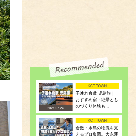
KCT TOWN
子連れ倉敷 児島旅｜
おすすめ宿・絶景とも
のづくり体験も...
2026.07.24
KCT TOWN
倉敷・水島の物流を支
えるプロ集団。大永運