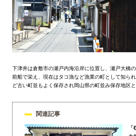
下津井は倉敷市の瀬戸内海沿岸に位置し、瀬戸大橋の
前船で栄え、現在はタコ漁など漁業の町として知られる
ど古い町並もよく保存され岡山県の町並み保存地区と
関連記事
「