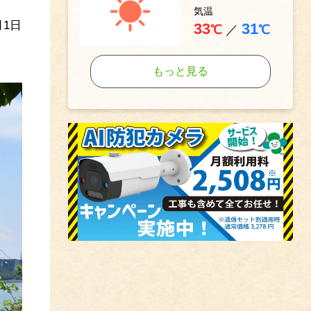
気温
1日
33
31
℃
／
℃
もっと見る