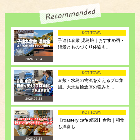
KCT TOWN
子連れ倉敷 児島旅｜おすすめ宿・
絶景とものづくり体験も...
2026.07.24
KCT TOWN
倉敷・水島の物流を支えるプロ集
団。大永運輸倉庫の強みと...
2026.07.23
KCT TOWN
【roastery cafe 縮図】倉敷｜和食
も洋食も...
2026.07.23