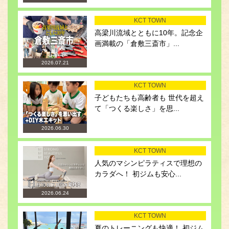
KCT TOWN
高梁川流域とともに10年。記念企
画満載の「倉敷三斎市」...
2026.07.21
KCT TOWN
子どもたちも高齢者も 世代を超え
て「つくる楽しさ」を思...
2026.06.30
KCT TOWN
人気のマシンピラティスで理想の
カラダへ！ 初ジムも安心...
2026.06.24
KCT TOWN
夏のトレーニングも快適！ 初ジム