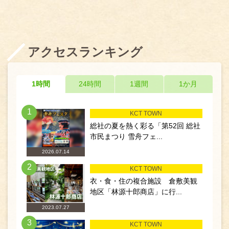
アクセスランキング
1時間
24時間
1週間
1か月
1
KCT TOWN
総社の夏を熱く彩る「第52回 総社
市民まつり 雪舟フェ...
2026.07.14
2
KCT TOWN
衣・食・住の複合施設 倉敷美観
地区「林源十郎商店」に行...
2023.07.27
3
KCT TOWN