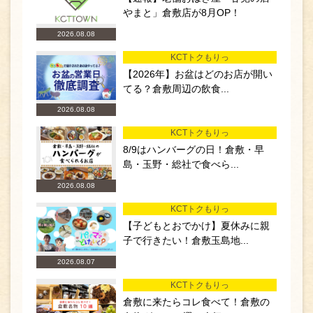
やまと」倉敷店が8月OP！
2026.08.08
KCTトクもりっ
【2026年】お盆はどのお店が開い
てる？倉敷周辺の飲食...
2026.08.08
KCTトクもりっ
8/9はハンバーグの日！倉敷・早
島・玉野・総社で食べら...
2026.08.08
KCTトクもりっ
【子どもとおでかけ】夏休みに親
子で行きたい！倉敷玉島地...
2026.08.07
KCTトクもりっ
倉敷に来たらコレ食べて！倉敷の