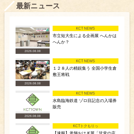
最新ニュース
KCT NEWS
市立短大生による企画展 へんかは
へんか？
2026.08.08
KCT NEWS
１２８人の精鋭集う 全国小学生倉
敷王将戦
2026.08.08
KCT NEWS
水島臨海鉄道 ゾロ目記念の入場券
販売
2026.08.08
KCTトクもりっ
【速報】老舗おはぎ屋「甘党の店