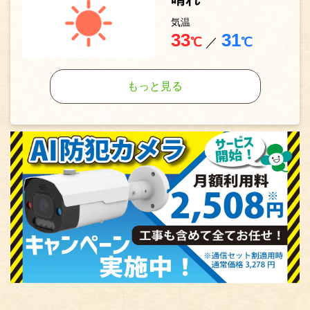
気温
33
31
℃
／
℃
もっと見る