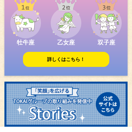
牡牛座
乙女座
双子座
詳しくはこちら！