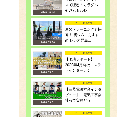
スで理想のカラダへ！
初ジムも安心...
2026.06.24
KCT TOWN
夏のトレーニングも快
適！ 初ジムにおすす
め レシオ児島...
2026.05.20
KCT TOWN
【現地レポート】
2026年4月開校！ステ
ラインターナシ...
2026.05.01
KCT TOWN
【三恭電設本音インタ
ビュー】「電気工事会
社って実際どう...
2026.03.31
KCT TOWN