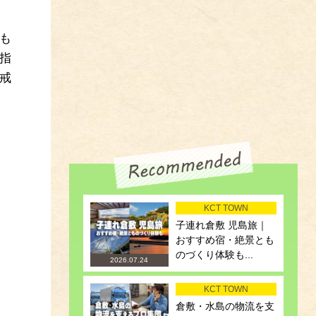
も
指
戒
KCT TOWN
子連れ倉敷 児島旅｜
おすすめ宿・絶景とも
のづくり体験も...
2026.07.24
KCT TOWN
倉敷・水島の物流を支