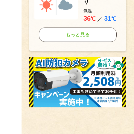
り
気温
36
31
℃
／
℃
もっと見る