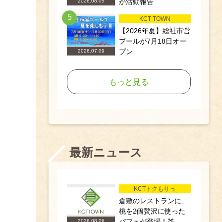
が活動報告
2026.08.05
5
KCT TOWN
【2026年夏】総社市営
プールが7月18日オー
プン
2026.07.09
もっと見る
最新ニュース
KCTトクもりっ
倉敷のレストランに、
桃を2個贅沢に使った
パフェが登場！🍑
2026.08.06