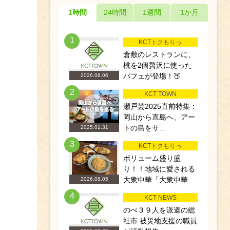
1時間
24時間
1週間
1か月
1
KCTトクもりっ
倉敷のレストランに、
桃を2個贅沢に使った
パフェが登場！🍑
2026.08.06
2
KCT TOWN
瀬戸芸2025直前特集：
岡山から直島へ、アー
トの島をサ...
2025.01.31
3
KCTトクもりっ
ボリューム盛り盛
り！！地域に愛される
大衆中華「大衆中華...
2026.08.05
4
KCT NEWS
のべ３９人を派遣の総
社市 被災地支援の職員