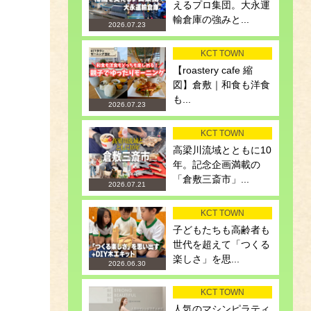
えるプロ集団。大永運
輸倉庫の強みと...
2026.07.23
KCT TOWN
【roastery cafe 縮
図】倉敷｜和食も洋食
も...
2026.07.23
KCT TOWN
高梁川流域とともに10
年。記念企画満載の
「倉敷三斎市」...
2026.07.21
KCT TOWN
子どもたちも高齢者も
世代を超えて「つくる
楽しさ」を思...
2026.06.30
KCT TOWN
人気のマシンピラティ