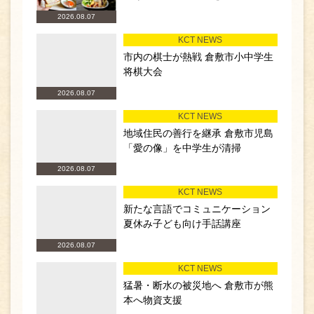
2026.08.07
KCT NEWS
市内の棋士が熱戦 倉敷市小中学生
将棋大会
2026.08.07
KCT NEWS
地域住民の善行を継承 倉敷市児島
「愛の像」を中学生が清掃
2026.08.07
KCT NEWS
新たな言語でコミュニケーション
夏休み子ども向け手話講座
2026.08.07
KCT NEWS
猛暑・断水の被災地へ 倉敷市が熊
本へ物資支援