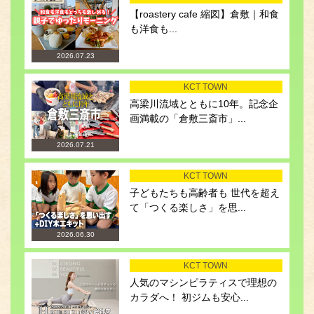
【roastery cafe 縮図】倉敷｜和食
も洋食も...
2026.07.23
KCT TOWN
高梁川流域とともに10年。記念企
画満載の「倉敷三斎市」...
2026.07.21
KCT TOWN
子どもたちも高齢者も 世代を超え
て「つくる楽しさ」を思...
2026.06.30
KCT TOWN
人気のマシンピラティスで理想の
カラダへ！ 初ジムも安心...