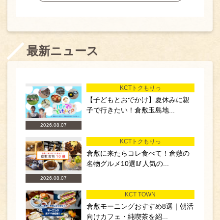
最新ニュース
KCTトクもりっ
【子どもとおでかけ】夏休みに親
子で行きたい！倉敷玉島地...
2026.08.07
KCTトクもりっ
倉敷に来たらコレ食べて！倉敷の
名物グルメ10選🥢人気の...
2026.08.07
KCT TOWN
倉敷モーニングおすすめ8選｜朝活
向けカフェ・純喫茶を紹...