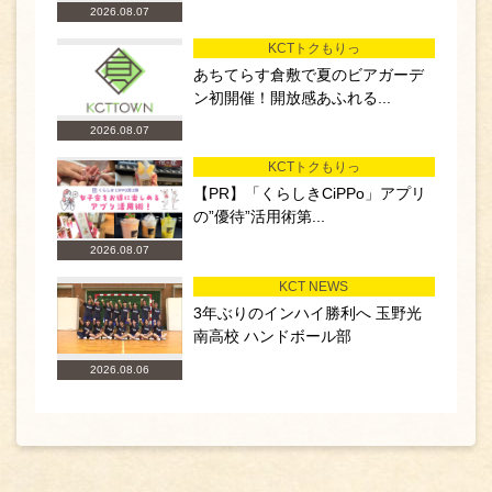
2026.08.07
KCTトクもりっ
あちてらす倉敷で夏のビアガーデ
ン初開催！開放感あふれる...
2026.08.07
KCTトクもりっ
【PR】「くらしきCiPPo」アプリ
の”優待”活用術第...
2026.08.07
KCT NEWS
3年ぶりのインハイ勝利へ 玉野光
南高校 ハンドボール部
2026.08.06