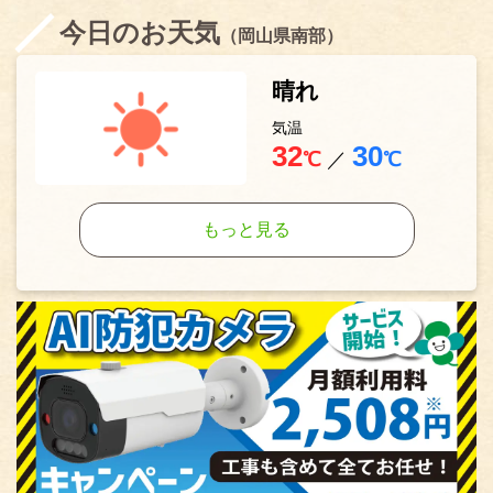
今日のお天気
（岡山県南部）
晴れ
気温
32
30
℃
／
℃
もっと見る