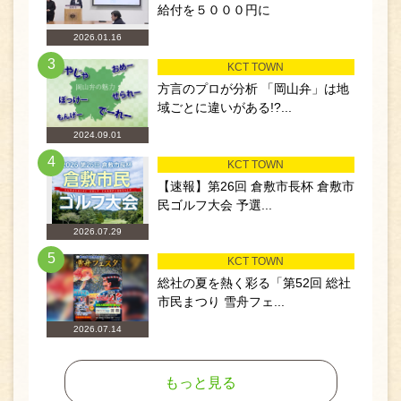
給付を５０００円に
2026.01.16
3
KCT TOWN
方言のプロが分析 「岡山弁」は地
域ごとに違いがある!?...
2024.09.01
4
KCT TOWN
【速報】第26回 倉敷市長杯 倉敷市
民ゴルフ大会 予選...
2026.07.29
5
KCT TOWN
総社の夏を熱く彩る「第52回 総社
市民まつり 雪舟フェ...
2026.07.14
もっと見る