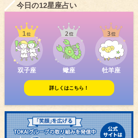
今日の12星座占い
双子座
蠍座
牡羊座
詳しくはこちら！