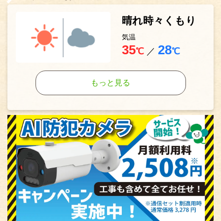
晴れ時々くもり
気温
35
28
℃
／
℃
もっと見る