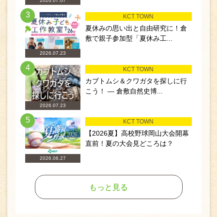
2026.07.07
3
KCT TOWN
夏休みの思い出と自由研究に！倉
敷で親子参加型「夏休み工...
2026.07.23
4
KCT TOWN
カブトムシ＆クワガタを探しに行
こう！ ― 倉敷自然史博...
2026.07.23
5
KCT TOWN
【2026夏】高校野球岡山大会開幕
直前！夏の大会見どころは？
2026.06.27
もっと見る