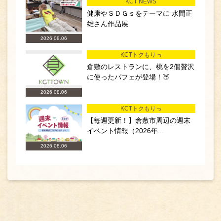
KCT NEWS
健康やＳＤＧｓをテーマに 水間正
雄さん作品展
2026.08.06
KCTトクもりっ
倉敷のレストランに、桃を2個贅沢
に使ったパフェが登場！🍑
2026.08.06
KCTトクもりっ
【毎週更新！】倉敷市周辺の週末
イベント情報（2026年...
2026.08.06