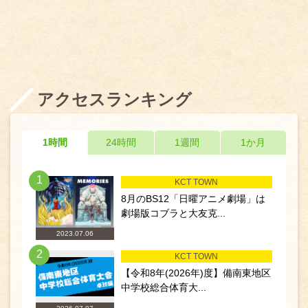
アクセスランキング
1時間
24時間
1週間
1か月
1
KCT TOWN
8月のBS12「日曜アニメ劇場」は
劇場版コブラと大友克...
2023.07.06
2
KCT TOWN
【令和8年(2026年)度】備南東地区
中学校総合体育大...