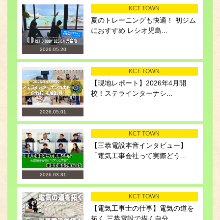
KCT TOWN
夏のトレーニングも快適！ 初ジム
におすすめ レシオ児島...
2026.05.20
KCT TOWN
【現地レポート】2026年4月開
校！ステラインターナシ...
2026.05.01
KCT TOWN
【三恭電設本音インタビュー】
「電気工事会社って実際どう...
2026.03.31
KCT TOWN
【電気工事士の仕事】電気の道を
拓く 三恭電設で描く自分...