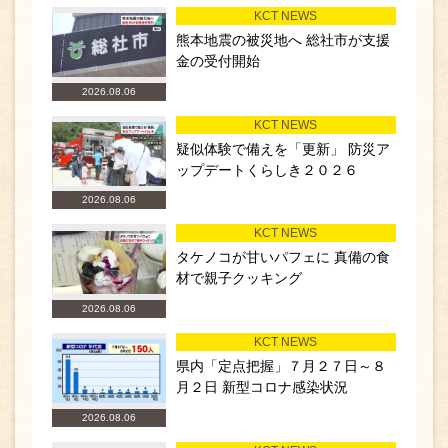
KCT NEWS
熊本地震の被災地へ 総社市が支援
金の受付開始
2026.08.06
KCT NEWS
疑似体験で備えを「更新」 防災ア
ップデートくらしき２０２６
2026.08.06
KCT NEWS
タケノコが甘いパフェに 真備の食
材で親子クッキング
2026.08.06
KCT NEWS
県内「定点把握」７月２７日～８
月２日 新型コロナ感染状況
2026.08.06