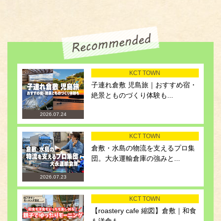
KCT TOWN
子連れ倉敷 児島旅｜おすすめ宿・
絶景とものづくり体験も...
2026.07.24
KCT TOWN
倉敷・水島の物流を支えるプロ集
団。大永運輸倉庫の強みと...
2026.07.23
KCT TOWN
【roastery cafe 縮図】倉敷｜和食