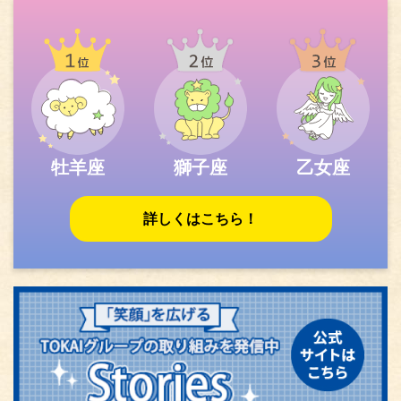
牡羊座
獅子座
乙女座
詳しくはこちら！