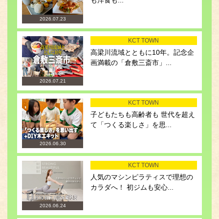
も洋食も...
2026.07.23
KCT TOWN
高梁川流域とともに10年。記念企
画満載の「倉敷三斎市」...
2026.07.21
KCT TOWN
子どもたちも高齢者も 世代を超え
て「つくる楽しさ」を思...
2026.06.30
KCT TOWN
人気のマシンピラティスで理想の
カラダへ！ 初ジムも安心...
2026.06.24