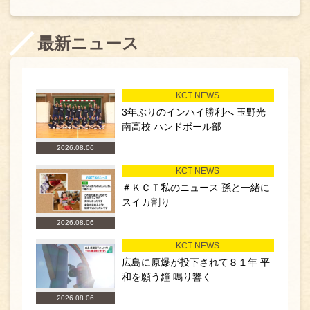
最新ニュース
KCT NEWS
3年ぶりのインハイ勝利へ 玉野光
南高校 ハンドボール部
2026.08.06
KCT NEWS
＃ＫＣＴ私のニュース 孫と一緒に
スイカ割り
2026.08.06
KCT NEWS
広島に原爆が投下されて８１年 平
和を願う鐘 鳴り響く
2026.08.06