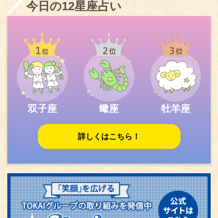
今日の12星座占い
双子座
蠍座
牡羊座
詳しくはこちら！