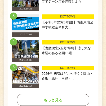
プでジーンズを満喫しよう！
2023.10.26
3
KCT TOWN
【令和8年(2026年)度】備南東地区
中学校総合体育大...
2026.07.07
4
KCT TOWN
【倉敷/総社/玉野/早島】涼し気な
水辺のある公園15選...
2026.05.30
5
KCT TOWN
2026年 初詣はどこへ行く？岡山・
倉敷・総社・玉野・...
2025.12.17
もっと見る