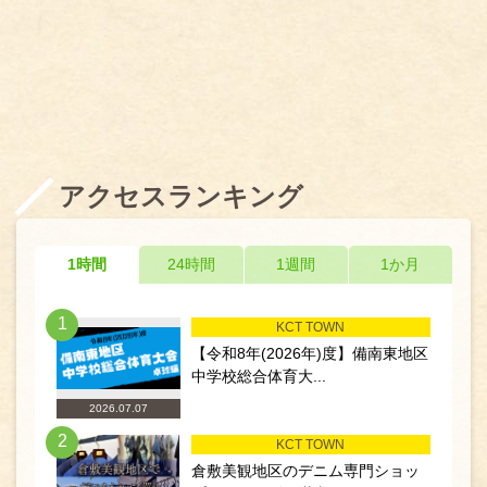
アクセスランキング
1時間
24時間
1週間
1か月
1
KCT TOWN
【令和8年(2026年)度】備南東地区
中学校総合体育大...
2026.07.07
2
KCT TOWN
倉敷美観地区のデニム専門ショッ