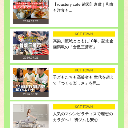
【roastery cafe 縮図】倉敷｜和食
も洋食も...
2026.07.23
KCT TOWN
高梁川流域とともに10年。記念企
画満載の「倉敷三斎市」...
2026.07.21
KCT TOWN
子どもたちも高齢者も 世代を超え
て「つくる楽しさ」を思...
2026.06.30
KCT TOWN
人気のマシンピラティスで理想の
カラダへ！ 初ジムも安心...