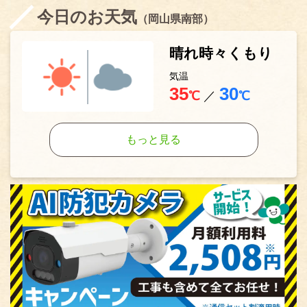
今日のお天気
（岡山県南部）
晴れ時々くもり
気温
35
30
℃
／
℃
もっと見る