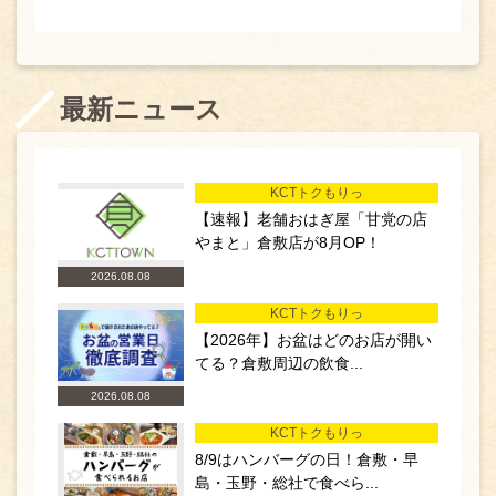
最新ニュース
KCTトクもりっ
【速報】老舗おはぎ屋「甘党の店
やまと」倉敷店が8月OP！
2026.08.08
KCTトクもりっ
【2026年】お盆はどのお店が開い
てる？倉敷周辺の飲食...
2026.08.08
KCTトクもりっ
8/9はハンバーグの日！倉敷・早
島・玉野・総社で食べら...