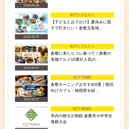
2026.08.08
KCTトクもりっ
【子どもとおでかけ】夏休みに親
子で行きたい！倉敷玉島地...
2026.08.07
KCTトクもりっ
倉敷に来たらコレ食べて！倉敷の
名物グルメ10選🥢人気の...
2026.08.07
KCT TOWN
倉敷モーニングおすすめ8選｜朝活
向けカフェ・純喫茶を紹...
2026.08.07
KCT NEWS
市内の棋士が熱戦 倉敷市小中学生
将棋大会