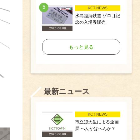
5
KCT NEWS
水島臨海鉄道 ゾロ目記
念の入場券販売
2026.08.08
もっと見る
最新ニュース
KCT NEWS
市立短大生による企画
展 へんかはへんか？
2026.08.08