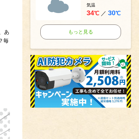
気温
34
30
℃
／
℃
、あ
もっと見る
？毎