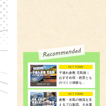
KCT TOWN
子連れ倉敷 児島旅｜
おすすめ宿・絶景とも
のづくり体験も...
2026.07.24
KCT TOWN
倉敷・水島の物流を支
えるプロ集団。大永運