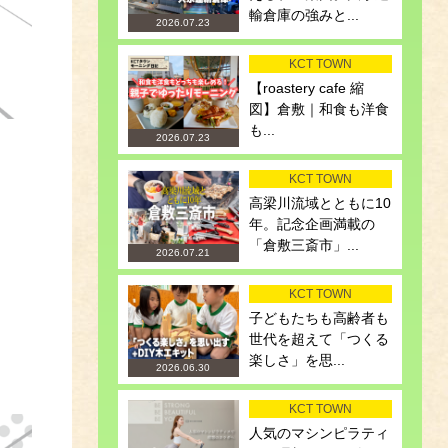
輸倉庫の強みと...
2026.07.23
KCT TOWN
【roastery cafe 縮
図】倉敷｜和食も洋食
も...
2026.07.23
KCT TOWN
高梁川流域とともに10
年。記念企画満載の
「倉敷三斎市」...
2026.07.21
KCT TOWN
子どもたちも高齢者も
世代を超えて「つくる
楽しさ」を思...
2026.06.30
KCT TOWN
人気のマシンピラティ