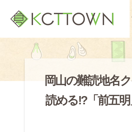
岡山の難読地名ク
読める!?「前五明