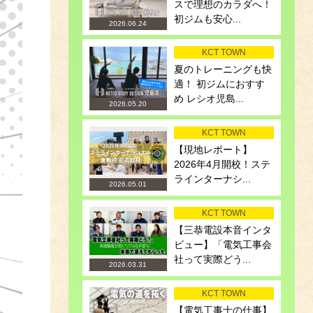
スで理想のカラダへ！
初ジムも安心...
2026.06.24
KCT TOWN
夏のトレーニングも快
適！ 初ジムにおすす
め レシオ児島...
2026.05.20
KCT TOWN
【現地レポート】
2026年4月開校！ステ
ラインターナシ...
2026.05.01
KCT TOWN
【三恭電設本音インタ
ビュー】「電気工事会
社って実際どう...
2026.03.31
KCT TOWN
【電気工事士の仕事】