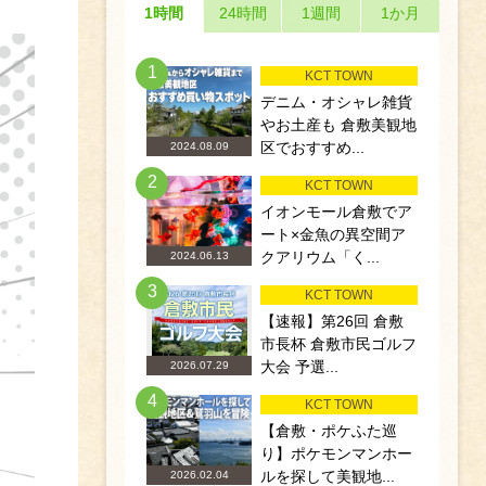
1時間
24時間
1週間
1か月
1
KCT TOWN
デニム・オシャレ雑貨
やお土産も 倉敷美観地
区でおすすめ...
2024.08.09
2
KCT TOWN
イオンモール倉敷でア
ート×金魚の異空間ア
クアリウム「く...
2024.06.13
3
KCT TOWN
【速報】第26回 倉敷
市長杯 倉敷市民ゴルフ
大会 予選...
2026.07.29
4
KCT TOWN
【倉敷・ポケふた巡
り】ポケモンマンホー
ルを探して美観地...
2026.02.04