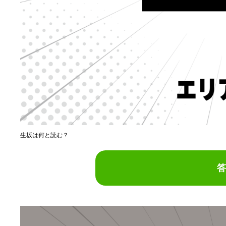
生坂は何と読む？
答