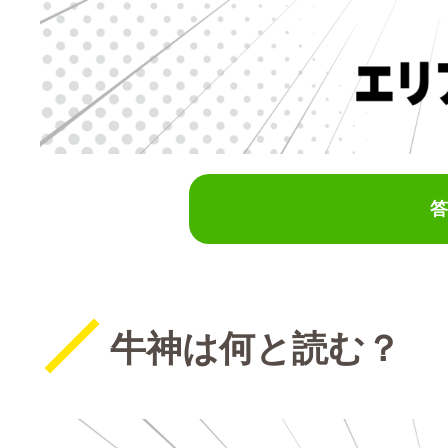
答
牛神は何と読む？