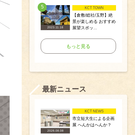
5
KCT TOWN
【倉敷/総社/玉野】絶
景が楽しめる おすすめ
展望スポッ...
2023.11.18
もっと見る
最新ニュース
KCT NEWS
市立短大生による企画
展 へんかはへんか？
2026.08.08