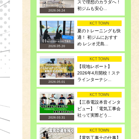
スで理想のカラダへ！
初ジムも安心...
2026.06.24
KCT TOWN
夏のトレーニングも快
適！ 初ジムにおすす
め レシオ児島...
2026.05.20
KCT TOWN
【現地レポート】
2026年4月開校！ステ
ラインターナシ...
2026.05.01
KCT TOWN
【三恭電設本音インタ
ビュー】「電気工事会
社って実際どう...
2026.03.31
KCT TOWN
【電気工事士の仕事】