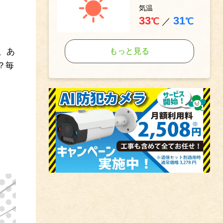
気温
33
31
℃
／
℃
、あ
もっと見る
？毎