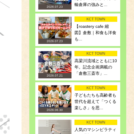
輸倉庫の強みと...
2026.07.23
KCT TOWN
【roastery cafe 縮
図】倉敷｜和食も洋食
も...
2026.07.23
KCT TOWN
高梁川流域とともに10
年。記念企画満載の
「倉敷三斎市」...
2026.07.21
KCT TOWN
子どもたちも高齢者も
世代を超えて「つくる
楽しさ」を思...
2026.06.30
KCT TOWN
人気のマシンピラティ