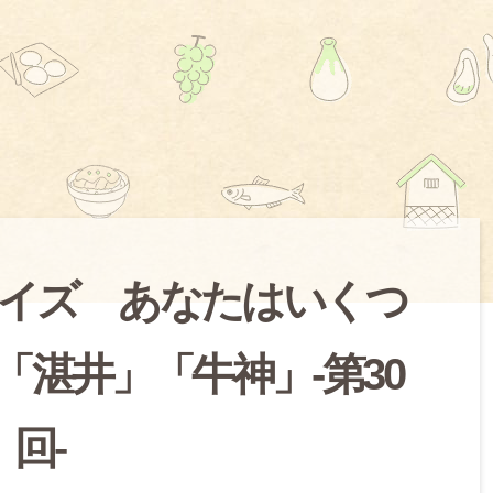
イズ あなたはいくつ
「湛井」「牛神」-第30
回-