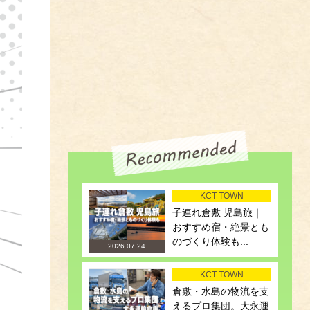
KCT TOWN
子連れ倉敷 児島旅｜
おすすめ宿・絶景とも
のづくり体験も...
2026.07.24
KCT TOWN
倉敷・水島の物流を支
えるプロ集団。大永運