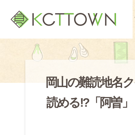
岡山の難読地名ク
読める!?「阿曽」