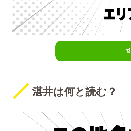
答
湛井は何と読む？