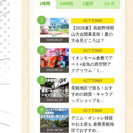
1時間
24時間
1週間
1か月
1
KCT TOWN
【2026夏】高校野球岡
山大会開幕直前！夏の
大会見どころは？
2026.06.27
2
KCT TOWN
イオンモール倉敷でア
ート×金魚の異空間ア
クアリウム「く...
2024.06.13
3
KCT TOWN
美観地区で巡る！おす
すめの雑貨・キャラグ
ッズショップを...
2025.02.27
4
KCT TOWN
デニム・オシャレ雑貨
やお土産も 倉敷美観地
区でおすすめ...
2024.08.09