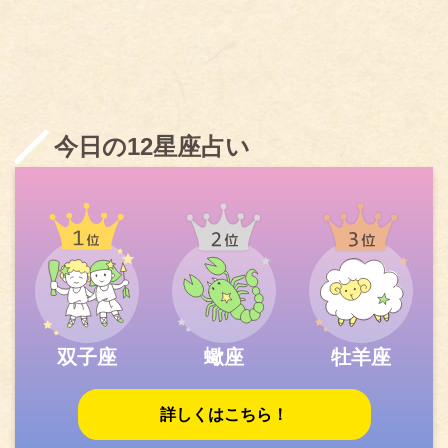
今日の12星座占い
双子座
蠍座
牡羊座
詳しくはこちら！