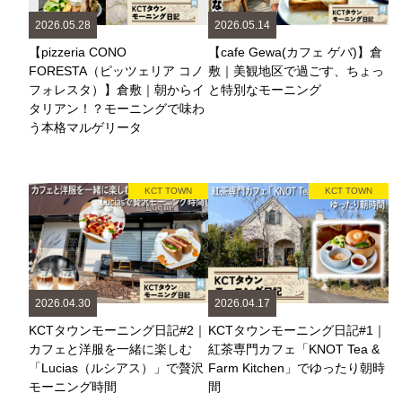
2026.05.28
2026.05.14
【pizzeria CONO
【cafe Gewa(カフェ ゲバ)】倉
FORESTA（ピッツェリア コノ
敷｜美観地区で過ごす、ちょっ
フォレスタ）】倉敷｜朝からイ
と特別なモーニング
タリアン！？モーニングで味わ
う本格マルゲリータ
KCT TOWN
KCT TOWN
2026.04.30
2026.04.17
KCTタウンモーニング日記#2｜
KCTタウンモーニング日記#1｜
カフェと洋服を一緒に楽しむ
紅茶専門カフェ「KNOT Tea &
「Lucias（ルシアス）」で贅沢
Farm Kitchen」でゆったり朝時
モーニング時間
間