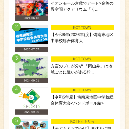
イオンモール倉敷でアート×金魚の
異空間アクアリウム「く...
2024.06.13
2
KCT TOWN
【令和8年(2026年)度】備南東地区
中学校総合体育大...
2026.07.07
3
KCT TOWN
方言のプロが分析 「岡山弁」は地
域ごとに違いがある!?...
2024.09.01
4
KCT TOWN
【令和5年度】備南東地区中学校総
合体育大会<ハンドボール編>
2023.09.30
5
KCTトクもりっ
【子どもとおでかけ】夏休みに親