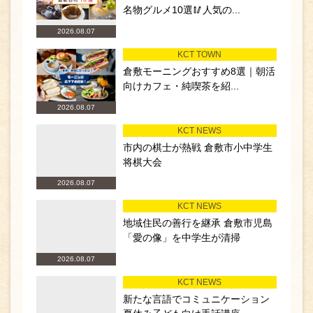
名物グルメ10選🥢人気の...
2026.08.07
KCT TOWN
倉敷モーニングおすすめ8選｜朝活
向けカフェ・純喫茶を紹...
2026.08.07
KCT NEWS
市内の棋士が熱戦 倉敷市小中学生
将棋大会
2026.08.07
KCT NEWS
地域住民の善行を継承 倉敷市児島
「愛の像」を中学生が清掃
2026.08.07
KCT NEWS
新たな言語でコミュニケーション