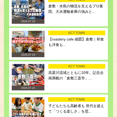
倉敷・水島の物流を支えるプロ集
団。大永運輸倉庫の強みと...
2026.07.23
KCT TOWN
【roastery cafe 縮図】倉敷｜和食
も洋食も...
2026.07.23
KCT TOWN
高梁川流域とともに10年。記念企
画満載の「倉敷三斎市」...
2026.07.21
KCT TOWN
子どもたちも高齢者も 世代を超え
て「つくる楽しさ」を思...