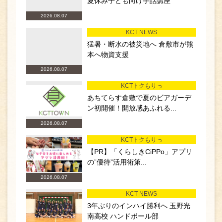
夏休み子ども向け手話講座
2026.08.07
KCT NEWS
猛暑・断水の被災地へ 倉敷市が熊
本へ物資支援
2026.08.07
KCTトクもりっ
あちてらす倉敷で夏のビアガーデ
ン初開催！開放感あふれる...
2026.08.07
KCTトクもりっ
【PR】「くらしきCiPPo」アプリ
の”優待”活用術第...
2026.08.07
KCT NEWS
3年ぶりのインハイ勝利へ 玉野光
南高校 ハンドボール部