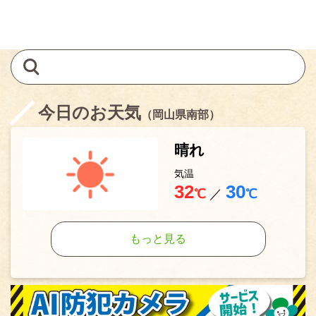
今日のお天気
（岡山県南部）
晴れ
気温
32
30
℃
／
℃
もっと見る