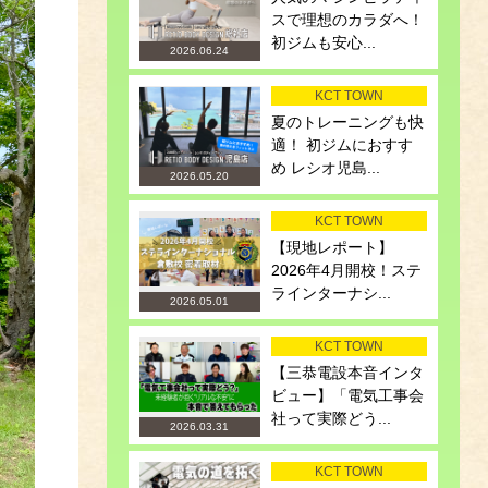
スで理想のカラダへ！
初ジムも安心...
2026.06.24
KCT TOWN
夏のトレーニングも快
適！ 初ジムにおすす
め レシオ児島...
2026.05.20
KCT TOWN
【現地レポート】
2026年4月開校！ステ
ラインターナシ...
2026.05.01
KCT TOWN
【三恭電設本音インタ
ビュー】「電気工事会
社って実際どう...
2026.03.31
KCT TOWN