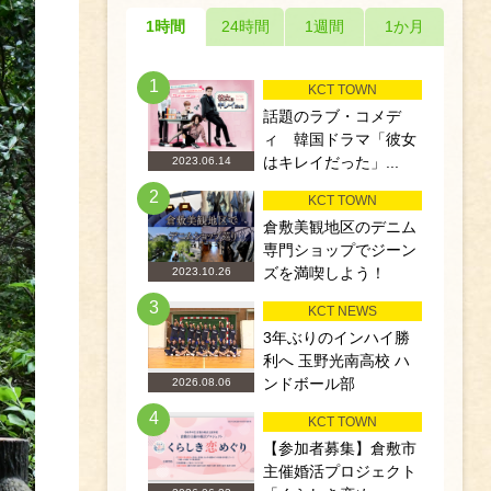
1時間
24時間
1週間
1か月
1
KCT TOWN
話題のラブ・コメデ
ィ 韓国ドラマ「彼女
はキレイだった」...
2023.06.14
2
KCT TOWN
倉敷美観地区のデニム
専門ショップでジーン
ズを満喫しよう！
2023.10.26
3
KCT NEWS
3年ぶりのインハイ勝
利へ 玉野光南高校 ハ
ンドボール部
2026.08.06
4
KCT TOWN
【参加者募集】倉敷市
主催婚活プロジェクト