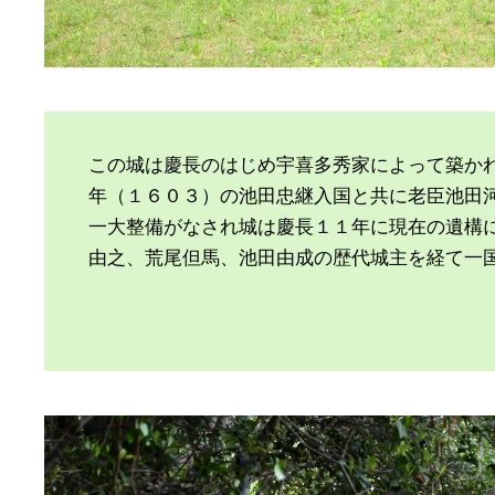
この城は慶長のはじめ宇喜多秀家によって築か
年（１６０３）の池田忠継入国と共に老臣池田
一大整備がなされ城は慶長１１年に現在の遺構
由之、荒尾但馬、池田由成の歴代城主を経て一