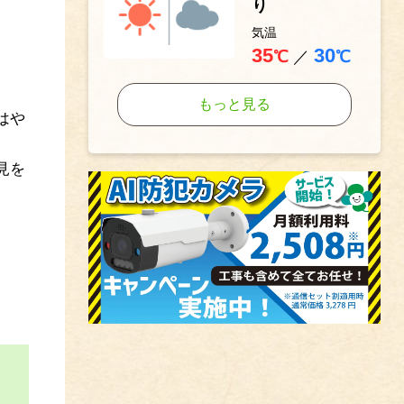
り
気温
35
30
℃
／
℃
もっと見る
はや
見を