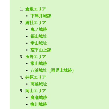
倉敷エリア
下津井城跡
総社エリア
鬼ノ城跡
福山城址
幸山城址
荒平山上跡
玉野エリア
常山城跡
八浜城址（両児山城跡）
井原エリア
高越城址
岡山エリア
庭瀬城跡
撫川城跡