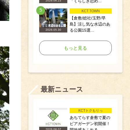
「くらしき恋め...
2026.06.23
5
KCT TOWN
【倉敷/総社/玉野/早
島】涼し気な水辺のあ
る公園15選...
2026.05.30
もっと見る
最新ニュース
KCTトクもりっ
あちてらす倉敷で夏の
ビアガーデン初開催！
開放感あふれる...
2026.08.07