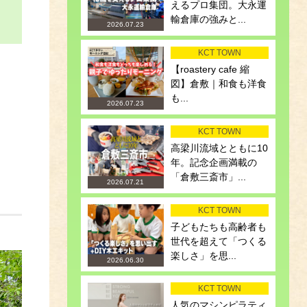
えるプロ集団。大永運
輸倉庫の強みと...
2026.07.23
KCT TOWN
【roastery cafe 縮
図】倉敷｜和食も洋食
も...
2026.07.23
KCT TOWN
高梁川流域とともに10
年。記念企画満載の
「倉敷三斎市」...
2026.07.21
KCT TOWN
子どもたちも高齢者も
世代を超えて「つくる
楽しさ」を思...
2026.06.30
KCT TOWN
人気のマシンピラティ