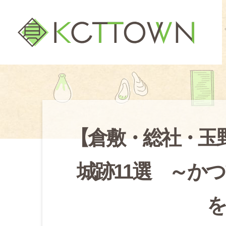
【倉敷・総社・玉
城跡11選 ～か
を