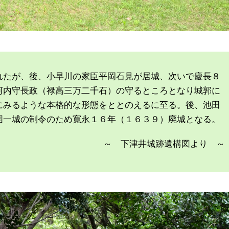
れたが、後、小早川の家臣平岡石見が居城、次いで慶長８
河内守長政（禄高三万二千石）の守るところとなり城郭に
にみるような本格的な形態をととのえるに至る。後、池田
国一城の制令のため寛永１６年（１６３９）廃城となる。
～ 下津井城跡遺構図より ～