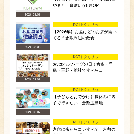
やまと」倉敷店が8月OP！
2026.08.08
KCTトクもりっ
【2026年】お盆はどのお店が開い
てる？倉敷周辺の飲食...
2026.08.08
KCTトクもりっ
8/9はハンバーグの日！倉敷・早
島・玉野・総社で食べら...
2026.08.08
KCTトクもりっ
【子どもとおでかけ】夏休みに親
子で行きたい！倉敷玉島地...
2026.08.07
KCTトクもりっ
倉敷に来たらコレ食べて！倉敷の