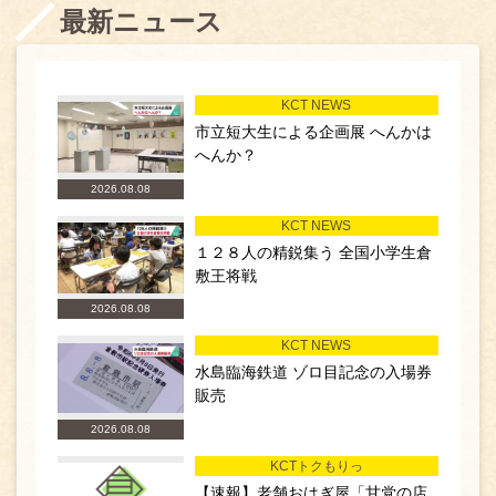
最新ニュース
KCT NEWS
市立短大生による企画展 へんかは
へんか？
2026.08.08
KCT NEWS
１２８人の精鋭集う 全国小学生倉
敷王将戦
2026.08.08
KCT NEWS
水島臨海鉄道 ゾロ目記念の入場券
販売
2026.08.08
KCTトクもりっ
【速報】老舗おはぎ屋「甘党の店