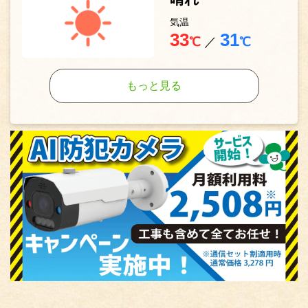
気温
33
31
℃
／
℃
もっと見る