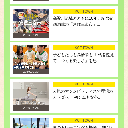
KCT TOWN
高梁川流域とともに10年。記念企
画満載の「倉敷三斎市」...
2026.07.21
KCT TOWN
子どもたちも高齢者も 世代を超え
て「つくる楽しさ」を思...
2026.06.30
KCT TOWN
人気のマシンピラティスで理想の
カラダへ！ 初ジムも安心...
2026.06.24
KCT TOWN
夏のトレーニングも快適！ 初ジム