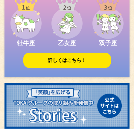
牡牛座
乙女座
双子座
詳しくはこちら！