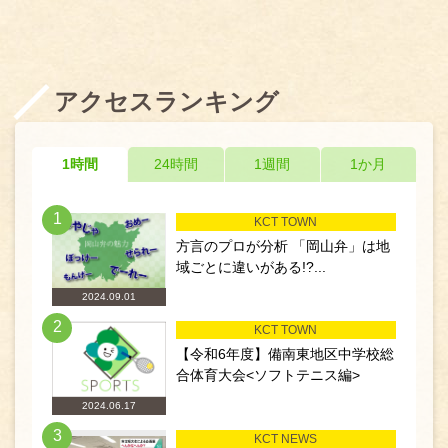
アクセスランキング
1時間
24時間
1週間
1か月
1
KCT TOWN
方言のプロが分析 「岡山弁」は地
域ごとに違いがある!?...
2024.09.01
2
KCT TOWN
【令和6年度】備南東地区中学校総
合体育大会<ソフトテニス編>
2024.06.17
3
KCT NEWS