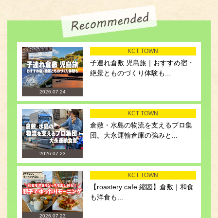
KCT TOWN
子連れ倉敷 児島旅｜おすすめ宿・
絶景とものづくり体験も...
2026.07.24
KCT TOWN
倉敷・水島の物流を支えるプロ集
団。大永運輸倉庫の強みと...
2026.07.23
KCT TOWN
【roastery cafe 縮図】倉敷｜和食
も洋食も...
2026.07.23