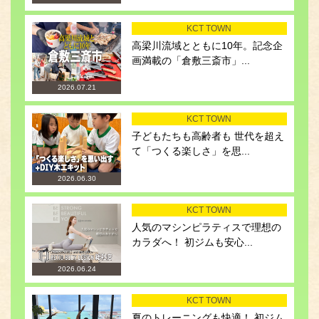
KCT TOWN
高梁川流域とともに10年。記念企
画満載の「倉敷三斎市」...
2026.07.21
KCT TOWN
子どもたちも高齢者も 世代を超え
て「つくる楽しさ」を思...
2026.06.30
KCT TOWN
人気のマシンピラティスで理想の
カラダへ！ 初ジムも安心...
2026.06.24
KCT TOWN
夏のトレーニングも快適！ 初ジム