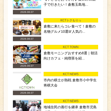
子で行きたい！倉敷玉島地...
2026.08.07
KCTトクもりっ
倉敷に来たらコレ食べて！倉敷の
名物グルメ10選🥢人気の...
2026.08.07
KCT TOWN
倉敷モーニングおすすめ8選｜朝活
向けカフェ・純喫茶を紹...
2026.08.07
KCT NEWS
市内の棋士が熱戦 倉敷市小中学生
将棋大会
2026.08.07
KCT NEWS
地域住民の善行を継承 倉敷市児島