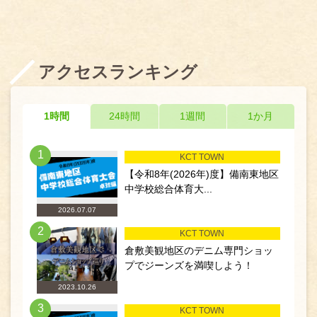
アクセスランキング
1時間
24時間
1週間
1か月
1
KCT TOWN
【令和8年(2026年)度】備南東地区
中学校総合体育大...
2026.07.07
2
KCT TOWN
倉敷美観地区のデニム専門ショッ
プでジーンズを満喫しよう！
2023.10.26
3
KCT TOWN