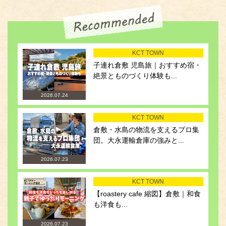
KCT TOWN
子連れ倉敷 児島旅｜おすすめ宿・
絶景とものづくり体験も...
2026.07.24
KCT TOWN
倉敷・水島の物流を支えるプロ集
団。大永運輸倉庫の強みと...
2026.07.23
KCT TOWN
【roastery cafe 縮図】倉敷｜和食
も洋食も...
2026.07.23