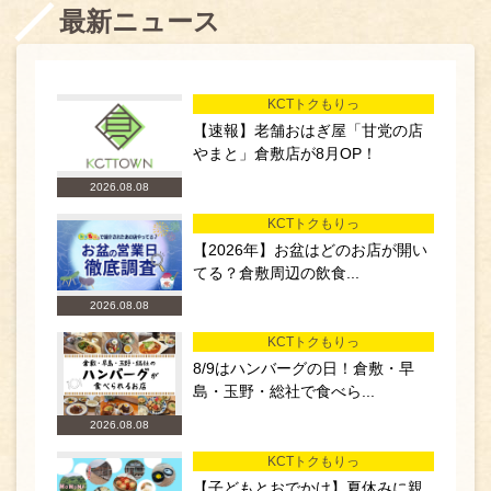
最新ニュース
KCTトクもりっ
【速報】老舗おはぎ屋「甘党の店
やまと」倉敷店が8月OP！
2026.08.08
KCTトクもりっ
【2026年】お盆はどのお店が開い
てる？倉敷周辺の飲食...
2026.08.08
KCTトクもりっ
8/9はハンバーグの日！倉敷・早
島・玉野・総社で食べら...
2026.08.08
KCTトクもりっ
【子どもとおでかけ】夏休みに親