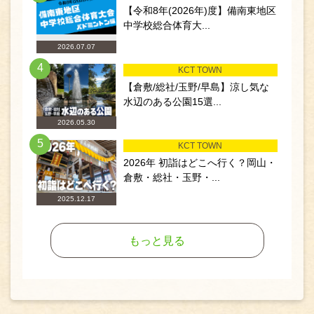
【令和8年(2026年)度】備南東地区
中学校総合体育大...
2026.07.07
4
KCT TOWN
【倉敷/総社/玉野/早島】涼し気な
水辺のある公園15選...
2026.05.30
5
KCT TOWN
2026年 初詣はどこへ行く？岡山・
倉敷・総社・玉野・...
2025.12.17
もっと見る