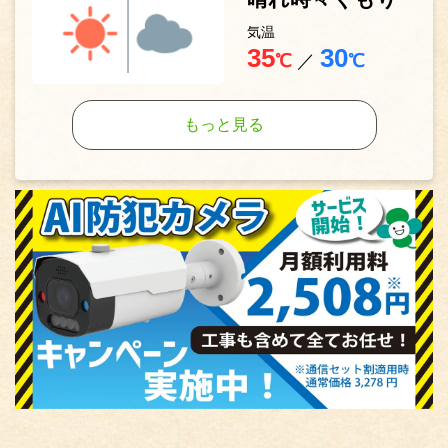
気温
35
30
℃
／
℃
もっと見る