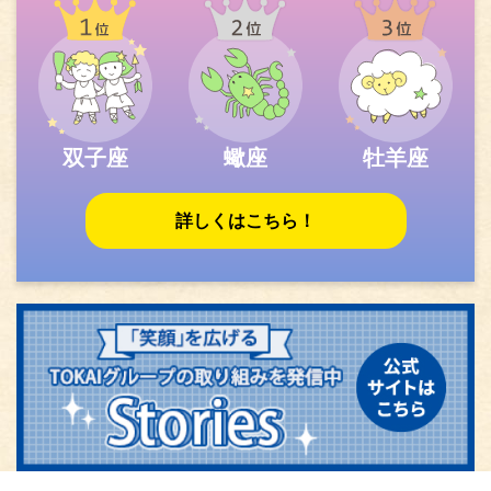
双子座
蠍座
牡羊座
詳しくはこちら！