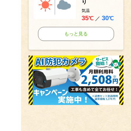
り
気温
35
30
℃
／
℃
もっと見る