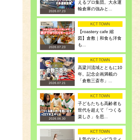
えるプロ集団。大永運
輸倉庫の強みと...
2026.07.23
KCT TOWN
【roastery cafe 縮
図】倉敷｜和食も洋食
も...
2026.07.23
KCT TOWN
高梁川流域とともに10
年。記念企画満載の
「倉敷三斎市」...
2026.07.21
KCT TOWN
子どもたちも高齢者も
世代を超えて「つくる
楽しさ」を思...
2026.06.30
KCT TOWN
人気のマシンピラティ