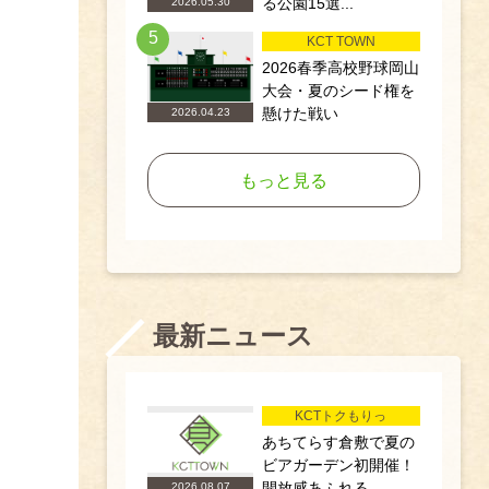
る公園15選...
2026.05.30
5
KCT TOWN
2026春季高校野球岡山
大会・夏のシード権を
懸けた戦い
2026.04.23
もっと見る
最新ニュース
KCTトクもりっ
あちてらす倉敷で夏の
ビアガーデン初開催！
開放感あふれる...
2026.08.07