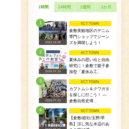
1時間
24時間
1週間
1か月
1
KCT TOWN
倉敷美観地区のデニム
専門ショップでジーン
ズを満喫しよう！
2023.10.26
2
KCT TOWN
夏休みの思い出と自由
研究に！倉敷で親子参
加型「夏休み工...
2026.07.23
3
KCT TOWN
カブトムシ＆クワガタ
を探しに行こう！ ―
倉敷自然史博...
2026.07.23
4
KCT TOWN
【倉敷/総社/玉野/早
島】涼し気な水辺のあ