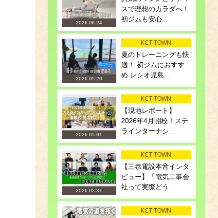
スで理想のカラダへ！
初ジムも安心...
2026.06.24
KCT TOWN
夏のトレーニングも快
適！ 初ジムにおすす
め レシオ児島...
2026.05.20
KCT TOWN
【現地レポート】
2026年4月開校！ステ
ラインターナシ...
2026.05.01
KCT TOWN
【三恭電設本音インタ
ビュー】「電気工事会
社って実際どう...
2026.03.31
KCT TOWN