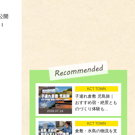
公開
Ｉ
KCT TOWN
子連れ倉敷 児島旅｜
おすすめ宿・絶景とも
のづくり体験も...
2026.07.24
KCT TOWN
倉敷・水島の物流を支