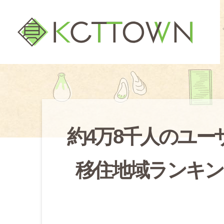
約4万8千人のユ
移住地域ランキン