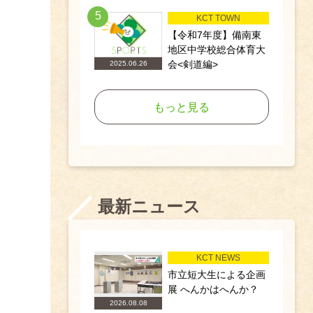
5
KCT TOWN
【令和7年度】備南東
地区中学校総合体育大
会<剣道編>
2025.06.26
もっと見る
最新ニュース
KCT NEWS
市立短大生による企画
展 へんかはへんか？
2026.08.08