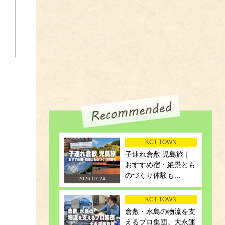
KCT TOWN
子連れ倉敷 児島旅｜
おすすめ宿・絶景とも
のづくり体験も...
2026.07.24
KCT TOWN
倉敷・水島の物流を支
えるプロ集団。大永運