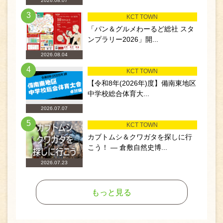
2026.08.07
3
KCT TOWN
「パン＆グルメわーるど総社 スタ
ンプラリー2026」開...
2026.08.04
4
KCT TOWN
【令和8年(2026年)度】備南東地区
中学校総合体育大...
2026.07.07
5
KCT TOWN
カブトムシ＆クワガタを探しに行
こう！ ― 倉敷自然史博...
2026.07.23
もっと見る