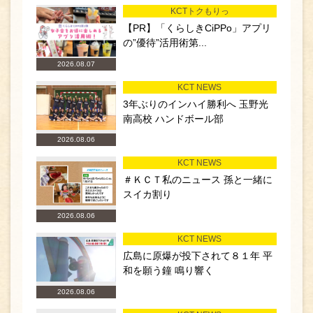
KCTトクもりっ
【PR】「くらしきCiPPo」アプリ
の”優待”活用術第...
2026.08.07
KCT NEWS
3年ぶりのインハイ勝利へ 玉野光
南高校 ハンドボール部
2026.08.06
KCT NEWS
＃ＫＣＴ私のニュース 孫と一緒に
スイカ割り
2026.08.06
KCT NEWS
広島に原爆が投下されて８１年 平
和を願う鐘 鳴り響く
2026.08.06