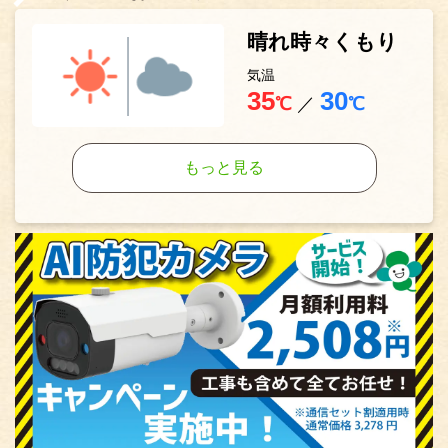
晴れ時々くもり
気温
35
30
℃
／
℃
もっと見る