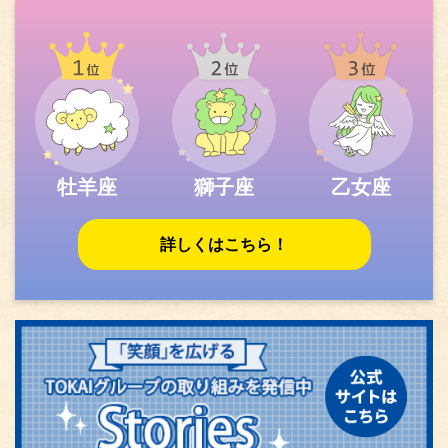
牡羊座
獅子座
乙女座
詳しくはこちら！