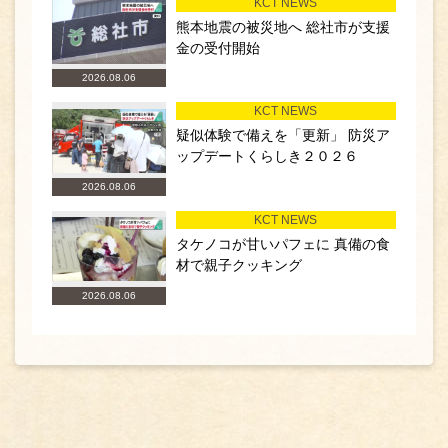
KCT NEWS
熊本地震の被災地へ 総社市が支援
金の受付開始
2026.08.06
KCT NEWS
疑似体験で備えを「更新」 防災ア
ップデートくらしき２０２６
2026.08.06
KCT NEWS
タケノコが甘いパフェに 真備の食
材で親子クッキング
2026.08.06