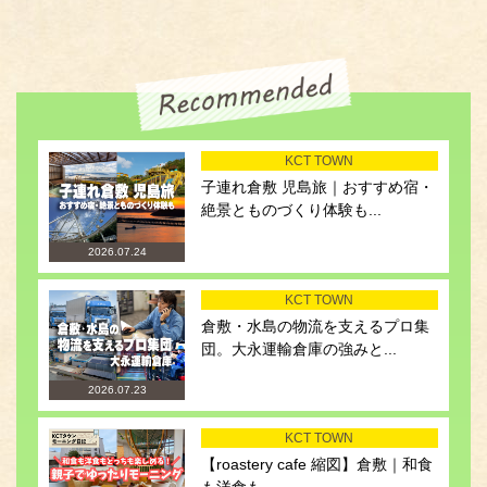
KCT TOWN
子連れ倉敷 児島旅｜おすすめ宿・
絶景とものづくり体験も...
2026.07.24
KCT TOWN
倉敷・水島の物流を支えるプロ集
団。大永運輸倉庫の強みと...
2026.07.23
KCT TOWN
【roastery cafe 縮図】倉敷｜和食