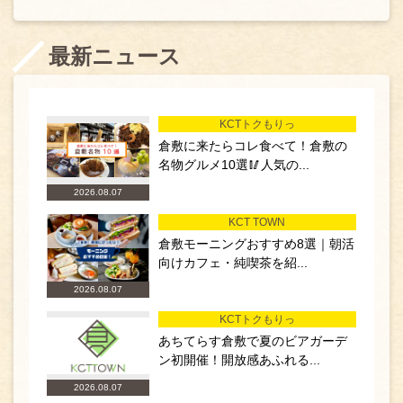
最新ニュース
KCTトクもりっ
倉敷に来たらコレ食べて！倉敷の
名物グルメ10選🥢人気の...
2026.08.07
KCT TOWN
倉敷モーニングおすすめ8選｜朝活
向けカフェ・純喫茶を紹...
2026.08.07
KCTトクもりっ
あちてらす倉敷で夏のビアガーデ
ン初開催！開放感あふれる...
2026.08.07