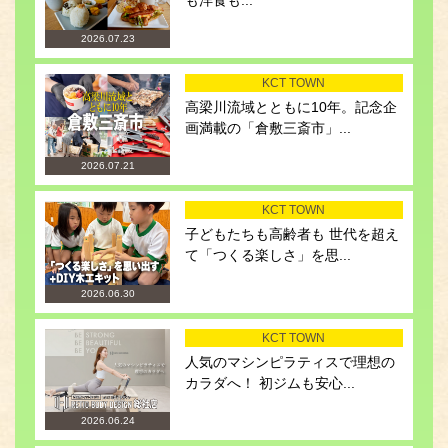
も洋食も...
2026.07.23
KCT TOWN
高梁川流域とともに10年。記念企
画満載の「倉敷三斎市」...
2026.07.21
KCT TOWN
子どもたちも高齢者も 世代を超え
て「つくる楽しさ」を思...
2026.06.30
KCT TOWN
人気のマシンピラティスで理想の
カラダへ！ 初ジムも安心...
2026.06.24