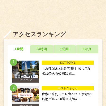
アクセスランキング
1時間
24時間
1週間
1か月
1
KCT TOWN
【倉敷/総社/玉野/早島】涼し気な
水辺のある公園15選...
2026.05.30
2
KCTトクもりっ
倉敷に来たらコレ食べて！倉敷の
名物グルメ10選🥢人気の...