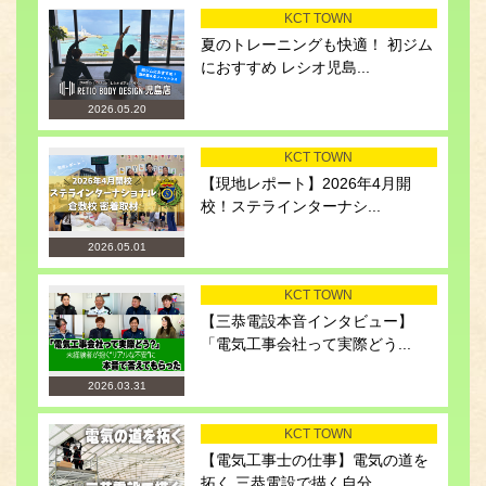
KCT TOWN
夏のトレーニングも快適！ 初ジム
におすすめ レシオ児島...
2026.05.20
KCT TOWN
【現地レポート】2026年4月開
校！ステラインターナシ...
2026.05.01
KCT TOWN
【三恭電設本音インタビュー】
「電気工事会社って実際どう...
2026.03.31
KCT TOWN
【電気工事士の仕事】電気の道を
拓く 三恭電設で描く自分...