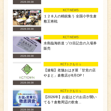
2026.08.08
KCT NEWS
１２８人の精鋭集う 全国小学生倉
敷王将戦
2026.08.08
KCT NEWS
水島臨海鉄道 ゾロ目記念の入場券
販売
2026.08.08
KCTトクもりっ
【速報】老舗おはぎ屋「甘党の店
やまと」倉敷店が8月OP！
2026.08.08
KCTトクもりっ
【2026年】お盆はどのお店が開い
てる？倉敷周辺の飲食...
2026.08.08