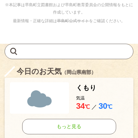
※本記事は早島町立図書館および早島町教育委員会の公開情報をもとに
作成しています。
最新情報・正確な詳細は
早島町公式サイト
をご確認ください。
今日のお天気
（岡山県南部）
くもり
気温
34
30
℃
／
℃
もっと見る