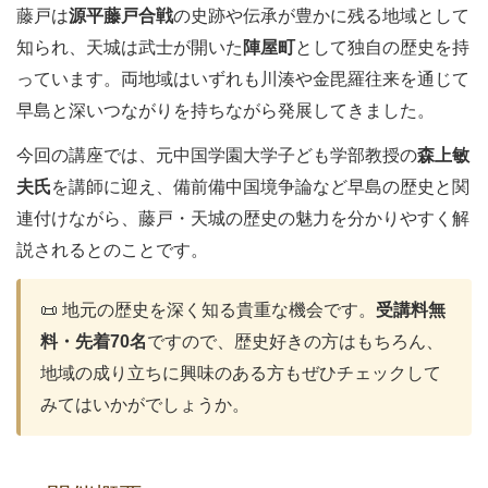
藤戸は
源平藤戸合戦
の史跡や伝承が豊かに残る地域として
知られ、天城は武士が開いた
陣屋町
として独自の歴史を持
っています。両地域はいずれも川湊や金毘羅往来を通じて
早島と深いつながりを持ちながら発展してきました。
今回の講座では、元中国学園大学子ども学部教授の
森上敏
夫氏
を講師に迎え、備前備中国境争論など早島の歴史と関
連付けながら、藤戸・天城の歴史の魅力を分かりやすく解
説されるとのことです。
📜 地元の歴史を深く知る貴重な機会です。
受講料無
料・先着70名
ですので、歴史好きの方はもちろん、
地域の成り立ちに興味のある方もぜひチェックして
みてはいかがでしょうか。