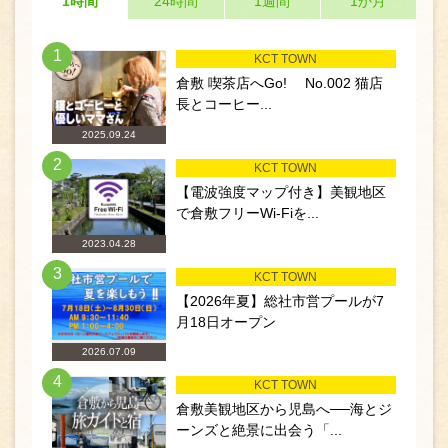
1時間
24時間
1週間
1か月
1
KCT TOWN
倉敷 喫茶店へGo! No.002 猫店
長とコーヒー...
2025.09.24
2
KCT TOWN
【電波強度マップ付き】美観地区
で倉敷フリーWi-Fiを...
2023.04.28
3
KCT TOWN
【2026年夏】総社市営プールが7
月18日オープン
2026.07.09
4
KCT TOWN
倉敷美観地区から児島へ──海とジ
ーンズと絶景に出会う「...