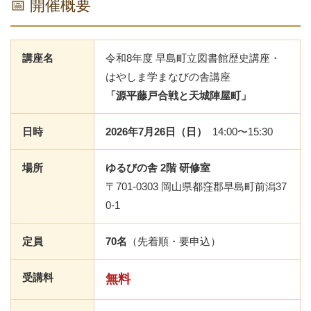
📅 開催概要
講座名
令和8年度 早島町立図書館歴史講座・
はやしま学まなびの舎講座
「源平藤戸合戦と天城陣屋町」
日時
2026年7月26日（日）
14:00〜15:30
場所
ゆるびの舎 2階 研修室
〒701-0303 岡山県都窪郡早島町前潟37
0-1
定員
70名
（先着順・要申込）
受講料
無料