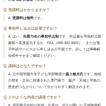
Q. 受講料はかかりますか？
A.
受講料は無料
です。
Q. 事前申し込みは必要ですか？
A. はい、
先着70名の事前申込制
です。申込書を早島町立図
書館へ直接提出するか、FAX（086-482-4802）、または電
子申請サービスから申し込みが可能です。詳しくは
早島町
公式サイト
をご確認ください。
Q. 講師はどなたですか？
A. 元中国学園大学子ども学部教授の
森上敏夫氏
です。地域
の歴史・文化に精通された専門家で、藤戸・天城と早島の
歴史的つながりについて分かりやすく解説されます。
Q. どのような内容の講座ですか？
A. 源平藤戸合戦の史跡・伝承や、武士が開いた天城陣屋町