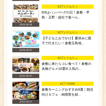
KCTトクもりっ
8/9はハンバーグの日！倉敷・早
島・玉野・総社で食べら...
2026.08.08
KCTトクもりっ
【子どもとおでかけ】夏休みに親
子で行きたい！倉敷玉島地...
2026.08.07
KCTトクもりっ
倉敷に来たらコレ食べて！倉敷の
名物グルメ10選🥢人気の...
2026.08.07
KCT TOWN
倉敷モーニングおすすめ8選｜朝活
向けカフェ・純喫茶を紹...
2026.08.07