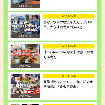
2026.07.24
KCT TOWN
倉敷・水島の物流を支えるプロ集
団。大永運輸倉庫の強みと...
2026.07.23
KCT TOWN
【roastery cafe 縮図】倉敷｜和食
も洋食も...
2026.07.23
KCT TOWN
高梁川流域とともに10年。記念企
画満載の「倉敷三斎市」...
2026.07.21