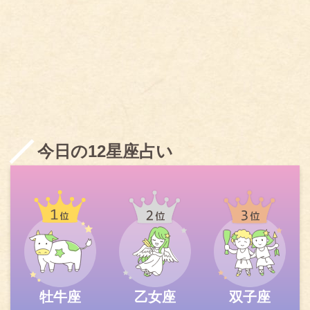
今日の12星座占い
牡牛座
乙女座
双子座