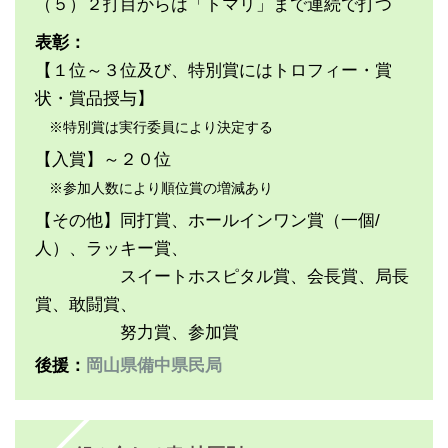
（５）２打目からは「トマリ」まで連続で打つ
表彰：
【１位～３位及び、特別賞にはトロフィー・賞
状・賞品授与】
※特別賞は実行委員により決定する
【入賞】～２０位
※参加人数により順位賞の増減あり
【その他】同打賞、ホールインワン賞（一個/
人）、ラッキー賞、
スイートホスピタル賞、会長賞、局長
賞、敢闘賞、
努力賞、参加賞
後援：
岡山県備中県民局