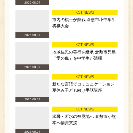
2026.08.07
KCT NEWS
市内の棋士が熱戦 倉敷市小中学生
将棋大会
2026.08.07
KCT NEWS
地域住民の善行を継承 倉敷市児島
「愛の像」を中学生が清掃
2026.08.07
KCT NEWS
新たな言語でコミュニケーション
夏休み子ども向け手話講座
2026.08.07
KCT NEWS
猛暑・断水の被災地へ 倉敷市が熊
本へ物資支援
2026.08.07