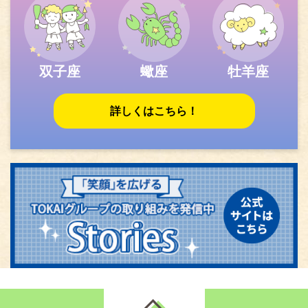
双子座
蠍座
牡羊座
詳しくはこちら！