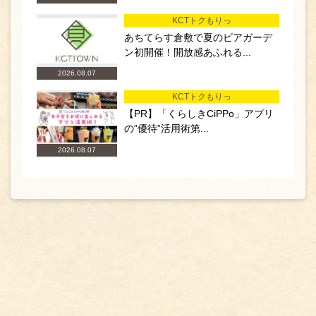
KCTトクもりっ
あちてらす倉敷で夏のビアガーデ
ン初開催！開放感あふれる...
2026.08.07
KCTトクもりっ
【PR】「くらしきCiPPo」アプリ
の”優待”活用術第...
2026.08.07