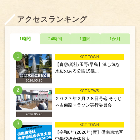
アクセスランキング
1時間
24時間
1週間
1か月
1
KCT TOWN
【倉敷/総社/玉野/早島】涼し気な
水辺のある公園15選...
2026.05.30
2
KCT NEWS
２０２７年２月２８日号砲 そうじ
ゃ吉備路マラソン実行委員会
2026.05.26
3
KCT TOWN
【令和8年(2026年)度】備南東地区
中学校総合体育大...