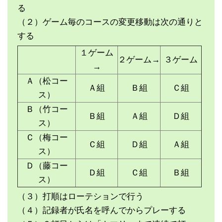
る
（２）ゲーム毎のコースの変更移動は次の通りと
する
１ゲーム
２ゲーム→
３ゲーム
→
Ａ（松コー
Ａ組
Ｂ組
Ｃ組
ス）
Ｂ（竹コー
Ｂ組
Ａ組
Ｄ組
ス）
Ｃ（梅コー
Ｃ組
Ｄ組
Ａ組
ス）
Ｄ（藤コー
Ｄ組
Ｃ組
Ｂ組
ス）
（３）打順はローテションで行う
（４）記録者が氏名を呼んでからプレーする