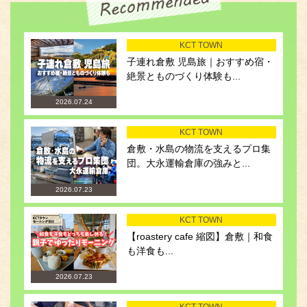
KCT TOWN
子連れ倉敷 児島旅｜おすすめ宿・
絶景とものづくり体験も...
2026.07.24
KCT TOWN
倉敷・水島の物流を支えるプロ集
団。大永運輸倉庫の強みと...
2026.07.23
KCT TOWN
【roastery cafe 縮図】倉敷｜和食
も洋食も...
2026.07.23