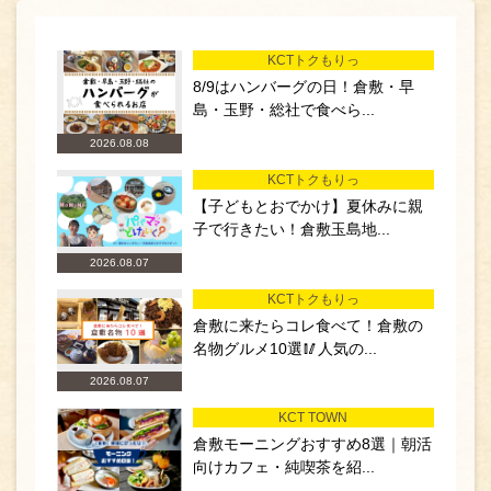
KCTトクもりっ
8/9はハンバーグの日！倉敷・早
島・玉野・総社で食べら...
2026.08.08
KCTトクもりっ
【子どもとおでかけ】夏休みに親
子で行きたい！倉敷玉島地...
2026.08.07
KCTトクもりっ
倉敷に来たらコレ食べて！倉敷の
名物グルメ10選🥢人気の...
2026.08.07
KCT TOWN
倉敷モーニングおすすめ8選｜朝活
向けカフェ・純喫茶を紹...