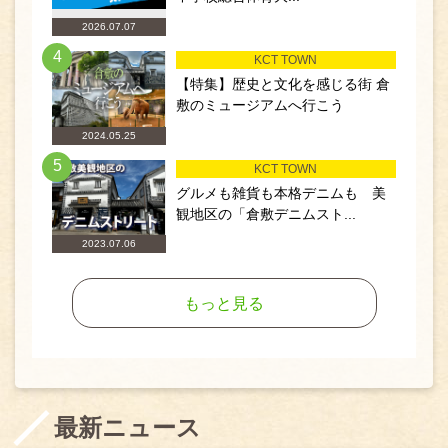
2026.07.07
4
KCT TOWN
【特集】歴史と文化を感じる街 倉
敷のミュージアムへ行こう
2024.05.25
5
KCT TOWN
グルメも雑貨も本格デニムも 美
観地区の「倉敷デニムスト...
2023.07.06
もっと見る
最新ニュース