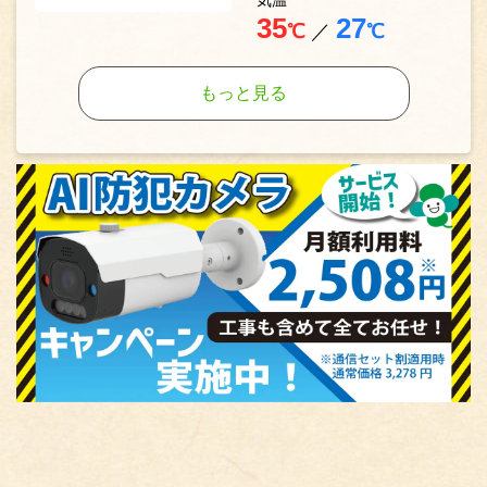
気温
35
27
℃
／
℃
もっと見る