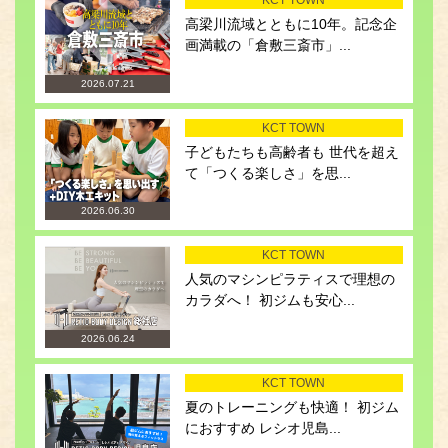
KCT TOWN
高梁川流域とともに10年。記念企
画満載の「倉敷三斎市」...
2026.07.21
KCT TOWN
子どもたちも高齢者も 世代を超え
て「つくる楽しさ」を思...
2026.06.30
KCT TOWN
人気のマシンピラティスで理想の
カラダへ！ 初ジムも安心...
2026.06.24
KCT TOWN
夏のトレーニングも快適！ 初ジム
におすすめ レシオ児島...