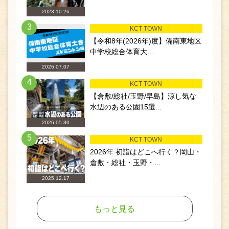
2023.10.26
3
KCT TOWN
【令和8年(2026年)度】備南東地区
中学校総合体育大...
2026.07.07
4
KCT TOWN
【倉敷/総社/玉野/早島】涼し気な
水辺のある公園15選...
2026.05.30
5
KCT TOWN
2026年 初詣はどこへ行く？岡山・
倉敷・総社・玉野・...
2025.12.17
もっと見る