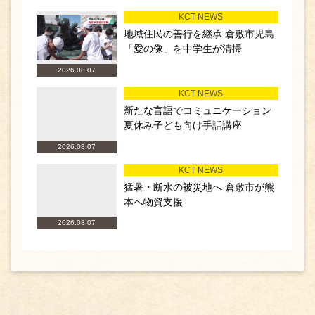
KCT NEWS
地域住民の善行を継承 倉敷市児島
「愛の像」を中学生が清掃
2026.08.07
KCT NEWS
新たな言語でコミュニケーション
夏休み子ども向け手話講座
2026.08.07
KCT NEWS
猛暑・断水の被災地へ 倉敷市が熊
本へ物資支援
2026.08.07