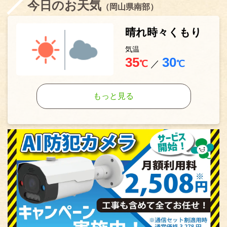
今日のお天気
（岡山県南部）
晴れ時々くもり
気温
35
30
℃
／
℃
もっと見る