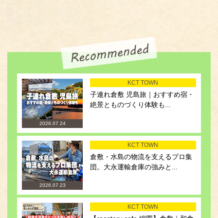
KCT TOWN
子連れ倉敷 児島旅｜おすすめ宿・
絶景とものづくり体験も...
2026.07.24
KCT TOWN
倉敷・水島の物流を支えるプロ集
団。大永運輸倉庫の強みと...
2026.07.23
KCT TOWN