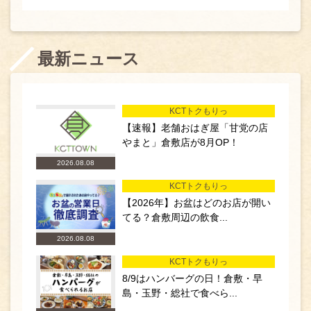
最新ニュース
KCTトクもりっ
【速報】老舗おはぎ屋「甘党の店
やまと」倉敷店が8月OP！
2026.08.08
KCTトクもりっ
【2026年】お盆はどのお店が開い
てる？倉敷周辺の飲食...
2026.08.08
KCTトクもりっ
8/9はハンバーグの日！倉敷・早
島・玉野・総社で食べら...