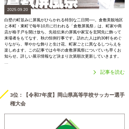
2025.09.20
白壁の町並みに屏風がひらかれる特別な二日間──。倉敷美観地区
と本町・東町で毎年10月に行われる「倉敷屏風祭」は、町家や商
店が格子戸を開け放ち、先祖伝来の屏風や家宝を玄関先に飾って
来場者をもてなす、秋の恒例行事です。訪れた人は約30軒をめぐ
りながら、華やかな飾りと生け花、町家ごとに異なるしつらえを
楽しめます。この記事では今年の倉敷屏風祭についていち早くお
知らせ。詳しい展示情報など決まり次第順次更新していきます。
…
記事を読む
3位：【令和7年度】岡山県高等学校サッカー選手
権大会