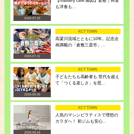
【roastery cafe 縮図】倉敷｜和食
も洋食も...
2026.07.23
KCT TOWN
高梁川流域とともに10年。記念企
画満載の「倉敷三斎市」...
2026.07.21
KCT TOWN
子どもたちも高齢者も 世代を超え
て「つくる楽しさ」を思...
2026.06.30
KCT TOWN
人気のマシンピラティスで理想の
カラダへ！ 初ジムも安心...
2026.06.24