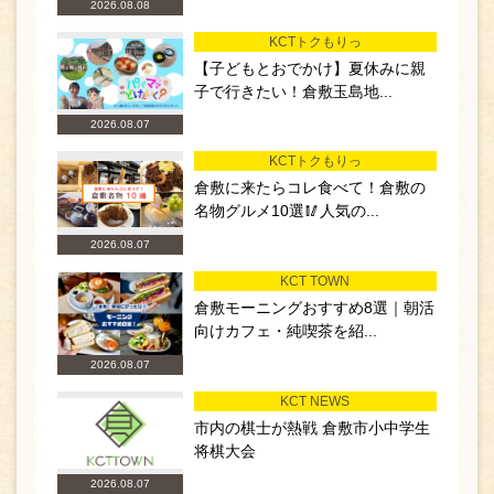
2026.08.08
KCTトクもりっ
【子どもとおでかけ】夏休みに親
子で行きたい！倉敷玉島地...
2026.08.07
KCTトクもりっ
倉敷に来たらコレ食べて！倉敷の
名物グルメ10選🥢人気の...
2026.08.07
KCT TOWN
倉敷モーニングおすすめ8選｜朝活
向けカフェ・純喫茶を紹...
2026.08.07
KCT NEWS
市内の棋士が熱戦 倉敷市小中学生
将棋大会
2026.08.07