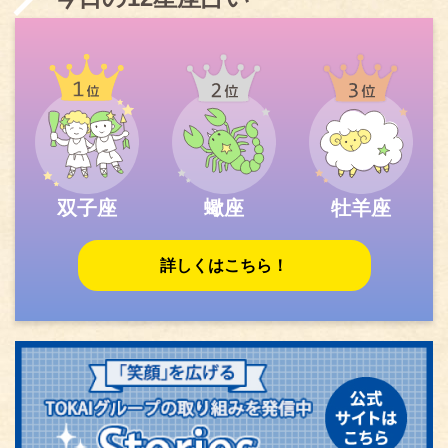
双子座
蠍座
牡羊座
詳しくはこちら！