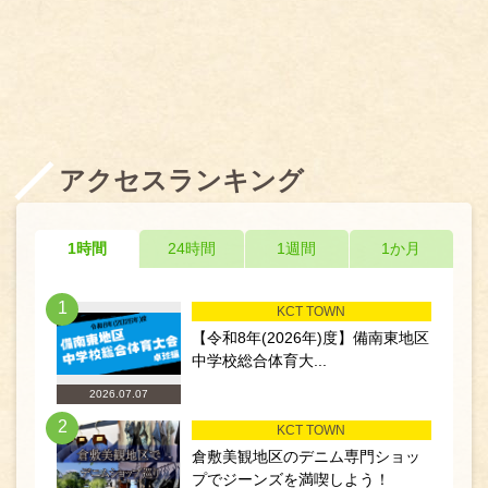
アクセスランキング
1時間
24時間
1週間
1か月
1
KCT TOWN
【令和8年(2026年)度】備南東地区
中学校総合体育大...
2026.07.07
2
KCT TOWN
倉敷美観地区のデニム専門ショッ
プでジーンズを満喫しよう！