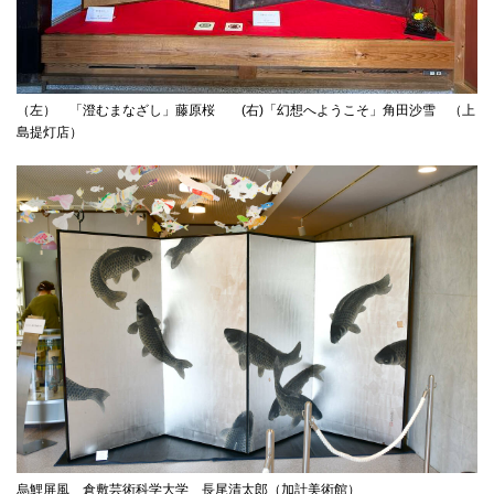
（左） 「澄むまなざし」藤原桜 (右)「幻想へようこそ」角田沙雪 （上
島提灯店）
烏鯉屏風 倉敷芸術科学大学 長尾清太郎（加計美術館）