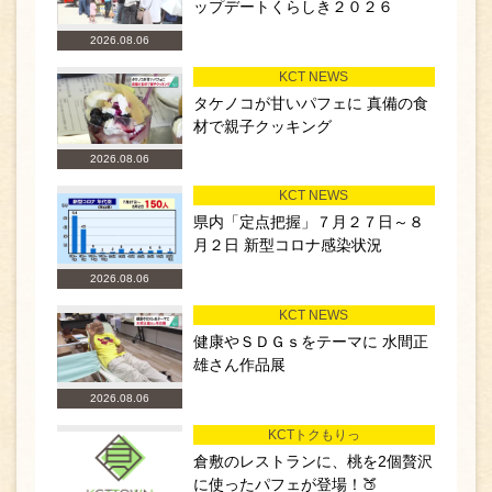
ップデートくらしき２０２６
2026.08.06
KCT NEWS
タケノコが甘いパフェに 真備の食
材で親子クッキング
2026.08.06
KCT NEWS
県内「定点把握」７月２７日～８
月２日 新型コロナ感染状況
2026.08.06
KCT NEWS
健康やＳＤＧｓをテーマに 水間正
雄さん作品展
2026.08.06
KCTトクもりっ
倉敷のレストランに、桃を2個贅沢
に使ったパフェが登場！🍑