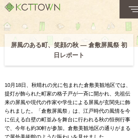
屏風のある町、笑顔の秋 ― 倉敷屏風祭 初
日レポート
10月18日、秋晴れの光に包まれた倉敷美観地区では、
提灯が飾られた町家の格子戸が一斉に開かれ、先祖伝
来の屏風や現代の作家や学生による屏風が玄関先に飾
られました。「倉敷屏風祭」は、江戸時代の風情を今
に伝える白壁の町並みを舞台に行われる秋の恒例行事
で、今年も約30軒が参加。倉敷美観地区の通りがまる
で屋外美術館のような賑わいを見せました。