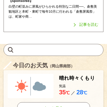
【sponsored】
白壁の町並みに屏風がひらかれる特別な二日間──。倉敷美
観地区と本町・東町で毎年10月に行われる「倉敷屏風祭」
は、町家や商…
記事を読む
今日のお天気
（岡山県南部）
晴れ時々くもり
気温
35
28
℃
／
℃