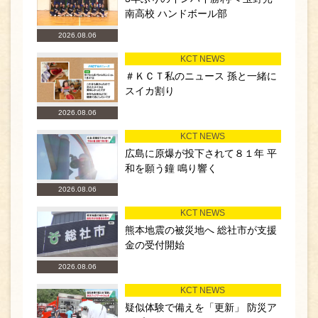
南高校 ハンドボール部
2026.08.06
KCT NEWS
＃ＫＣＴ私のニュース 孫と一緒に
スイカ割り
2026.08.06
KCT NEWS
広島に原爆が投下されて８１年 平
和を願う鐘 鳴り響く
2026.08.06
KCT NEWS
熊本地震の被災地へ 総社市が支援
金の受付開始
2026.08.06
KCT NEWS
疑似体験で備えを「更新」 防災ア