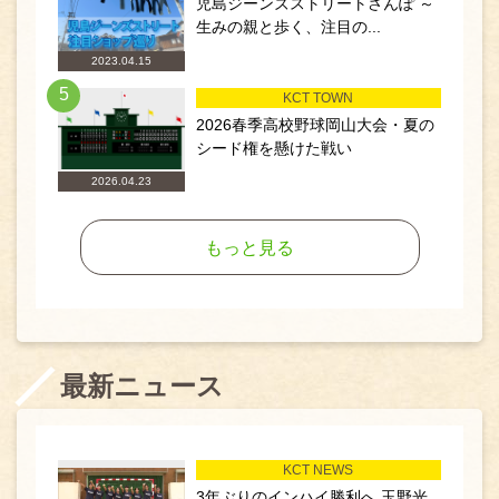
児島ジーンズストリートさんぽ ～
生みの親と歩く、注目の...
2023.04.15
5
KCT TOWN
2026春季高校野球岡山大会・夏の
シード権を懸けた戦い
2026.04.23
もっと見る
最新ニュース
KCT NEWS
3年ぶりのインハイ勝利へ 玉野光