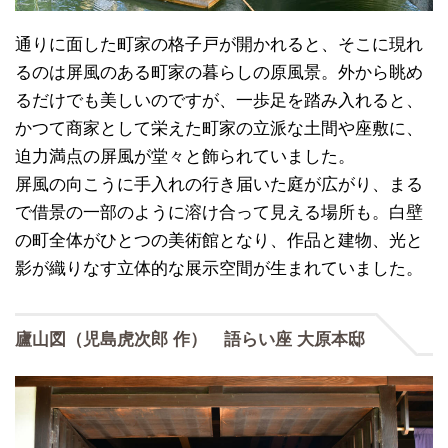
通りに面した町家の格子戸が開かれると、そこに現れ
るのは屏風のある町家の暮らしの原風景。外から眺め
るだけでも美しいのですが、一歩足を踏み入れると、
かつて商家として栄えた町家の立派な土間や座敷に、
迫力満点の屏風が堂々と飾られていました。
屏風の向こうに手入れの行き届いた庭が広がり、まる
で借景の一部のように溶け合って見える場所も。白壁
の町全体がひとつの美術館となり、作品と建物、光と
影が織りなす立体的な展示空間が生まれていました。
廬山図（児島虎次郎 作） 語らい座 大原本邸