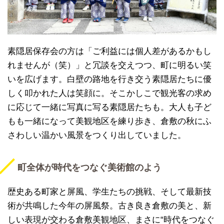
素隠居保存会の方は「ご利益には個人差があるかもし
れませんが（笑）」と冗談を交えつつ、町に明るい笑
いを広げます。白壁の路地を行き交う素隠居たちに優
しく叩かれた人は笑顔に。そこかしこで観光客の求め
に応じて一緒に写真に写る素隠居たちも。大人も子ど
もも一緒になって美観地区を練り歩き、倉敷の秋にふ
さわしい温かい風景をつくり出していました。
町全体が時代をつなぐ美術館のよう
歴史ある町家と屏風、学生たちの挑戦、そして最新技
術が共鳴した今年の屏風祭。古き良き倉敷の美と、新
しい表現が交わる倉敷美観地区、まさに“時代をつなぐ