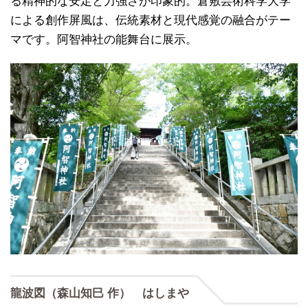
る精神的な安定と力強さが印象的。倉敷芸術科学大学
による創作屏風は、伝統素材と現代感覚の融合がテー
マです。阿智神社の能舞台に展示。
龍波図（森山知巳 作） はしまや