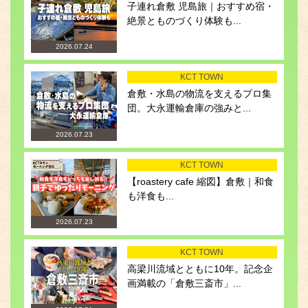
子連れ倉敷 児島旅｜おすすめ宿・
絶景とものづくり体験も...
2026.07.24
KCT TOWN
倉敷・水島の物流を支えるプロ集
団。大永運輸倉庫の強みと...
2026.07.23
KCT TOWN
【roastery cafe 縮図】倉敷｜和食
も洋食も...
2026.07.23
KCT TOWN
高梁川流域とともに10年。記念企
画満載の「倉敷三斎市」...