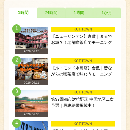
1時間
24時間
1週間
1か月
1
KCT TOWN
【ニューリンデン】倉敷｜まるで
お城？！老舗喫茶店でモーニング
2026.06.25
2
KCT TOWN
【ル・モンド水島店】倉敷｜昔な
がらの喫茶店で味わうモーニング
2026.06.11
3
KCT TOWN
第97回都市対抗野球 中国地区二次
予選｜最終結果掲載中！
2026.06.30
4
KCT TOWN