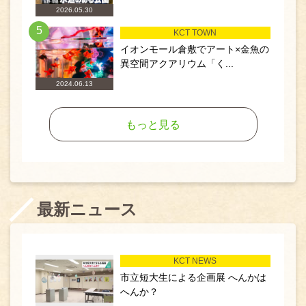
2026.05.30
5
KCT TOWN
イオンモール倉敷でアート×金魚の
異空間アクアリウム「く...
2024.06.13
もっと見る
最新ニュース
KCT NEWS
市立短大生による企画展 へんかは
へんか？