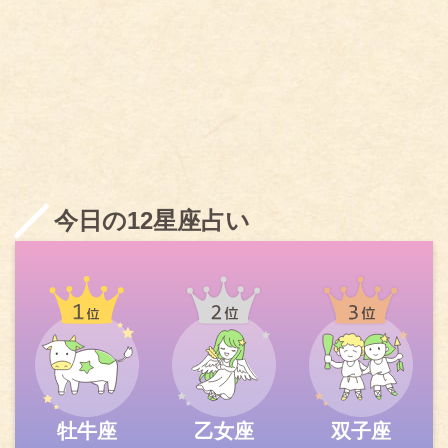
今日の12星座占い
牡牛座
乙女座
双子座