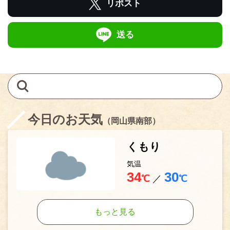
リポスト
送る
今日のお天気
（岡山県南部）
くもり
気温
34
30
℃
／
℃
もっと見る