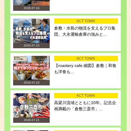
2026.07.24
KCT TOWN
倉敷・水島の物流を支えるプロ集
団。大永運輸倉庫の強みと...
2026.07.23
KCT TOWN
【roastery cafe 縮図】倉敷｜和食
も洋食も...
2026.07.23
KCT TOWN
高梁川流域とともに10年。記念企
画満載の「倉敷三斎市」...
2026.07.21