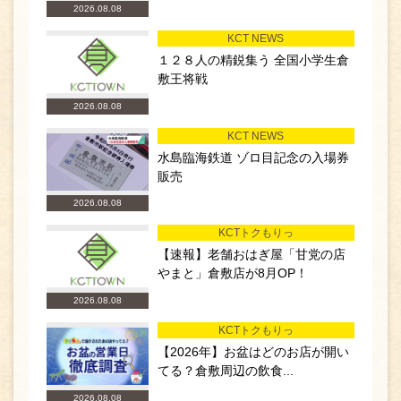
2026.08.08
KCT NEWS
１２８人の精鋭集う 全国小学生倉
敷王将戦
2026.08.08
KCT NEWS
水島臨海鉄道 ゾロ目記念の入場券
販売
2026.08.08
KCTトクもりっ
【速報】老舗おはぎ屋「甘党の店
やまと」倉敷店が8月OP！
2026.08.08
KCTトクもりっ
【2026年】お盆はどのお店が開い
てる？倉敷周辺の飲食...
2026.08.08