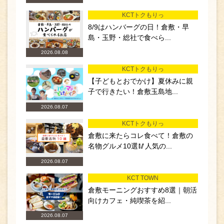
KCTトクもりっ
8/9はハンバーグの日！倉敷・早
島・玉野・総社で食べら...
2026.08.08
KCTトクもりっ
【子どもとおでかけ】夏休みに親
子で行きたい！倉敷玉島地...
2026.08.07
KCTトクもりっ
倉敷に来たらコレ食べて！倉敷の
名物グルメ10選🥢人気の...
2026.08.07
KCT TOWN
倉敷モーニングおすすめ8選｜朝活
向けカフェ・純喫茶を紹...
2026.08.07