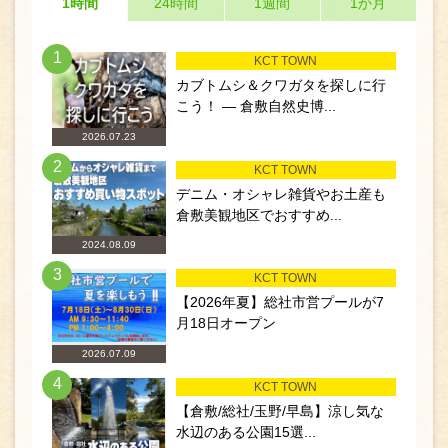
1時間
24時間
1週間
1か月
1
KCT TOWN
カブトムシ＆クワガタを探しに行
こう！ ― 倉敷自然史博...
2026.07.23
2
KCT TOWN
デニム・オシャレ雑貨やお土産も
倉敷美観地区でおすすめ...
2024.08.09
3
KCT TOWN
【2026年夏】総社市営プールが7
月18日オープン
2026.07.09
4
KCT TOWN
【倉敷/総社/玉野/早島】涼し気な
水辺のある公園15選...