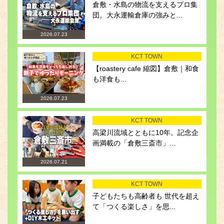
倉敷・水島の物流を支えるプロ集
団。大永運輸倉庫の強みと...
2026.07.23
KCT TOWN
【roastery cafe 縮図】倉敷｜和食
も洋食も...
2026.07.23
KCT TOWN
高梁川流域とともに10年。記念企
画満載の「倉敷三斎市」...
2026.07.21
KCT TOWN
子どもたちも高齢者も 世代を超え
て「つくる楽しさ」を思...