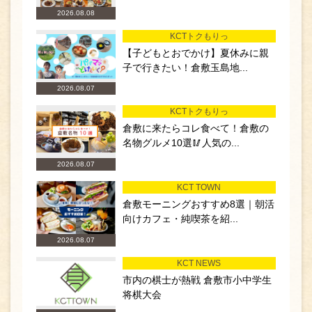
2026.08.08
KCTトクもりっ
【子どもとおでかけ】夏休みに親
子で行きたい！倉敷玉島地...
2026.08.07
KCTトクもりっ
倉敷に来たらコレ食べて！倉敷の
名物グルメ10選🥢人気の...
2026.08.07
KCT TOWN
倉敷モーニングおすすめ8選｜朝活
向けカフェ・純喫茶を紹...
2026.08.07
KCT NEWS
市内の棋士が熱戦 倉敷市小中学生
将棋大会