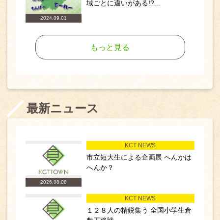
域ごとに違いがある!?...
2024.09.01
もっと見る
最新ニュース
KCT NEWS
市立短大生による企画展 へんかは
へんか？
2026.08.08
KCT NEWS
１２８人の精鋭集う 全国小学生倉