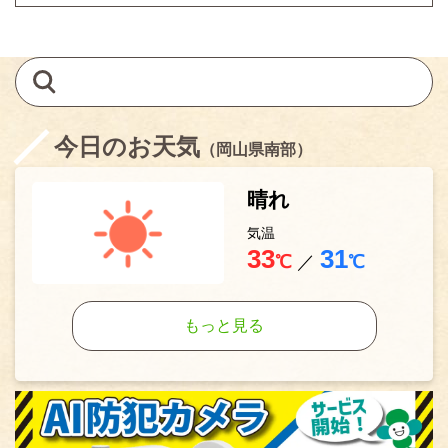
今日のお天気
（岡山県南部）
晴れ
気温
33
31
℃
／
℃
もっと見る