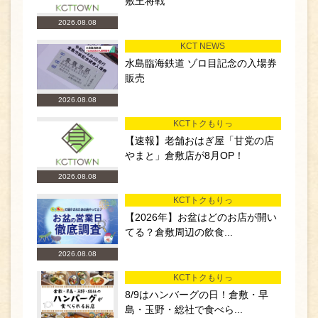
敷王将戦
2026.08.08
KCT NEWS
水島臨海鉄道 ゾロ目記念の入場券
販売
2026.08.08
KCTトクもりっ
【速報】老舗おはぎ屋「甘党の店
やまと」倉敷店が8月OP！
2026.08.08
KCTトクもりっ
【2026年】お盆はどのお店が開い
てる？倉敷周辺の飲食...
2026.08.08
KCTトクもりっ
8/9はハンバーグの日！倉敷・早
島・玉野・総社で食べら...