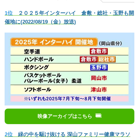
1位
２０２５年インターハイ 倉敷・総社・玉野も開
催地に(2022/08/19（金）放送)
映像アーカイブはこちら
2位
緑の中を駆け抜ける 深山ファミリー健康マラソ