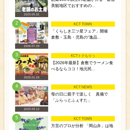
美観地区でおすすめの...
2025.05.31
2
KCT TOWN
「くらしき三ツ星フェア」開催
倉敷・玉島・児島の“逸品...
2026.07.29
3
KCTトクもりっ
【2026年最新】倉敷でラーメン食
べるならココ！地元民...
2026.01.24
4
KCT NEWS
母の日に親子で楽しく 真備で
「ふらっとふぇすた」
2025.05.12
5
KCT TOWN
方言のプロが分析 「岡山弁」は地