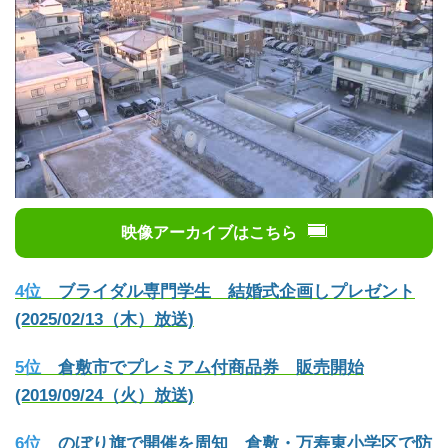
映像アーカイブはこちら
4位
ブライダル専門学生 結婚式企画しプレゼント
(2025/02/13（木）放送)
5位
倉敷市でプレミアム付商品券 販売開始
(2019/09/24（火）放送)
6位
のぼり旗で開催を周知 倉敷・万寿東小学区で防