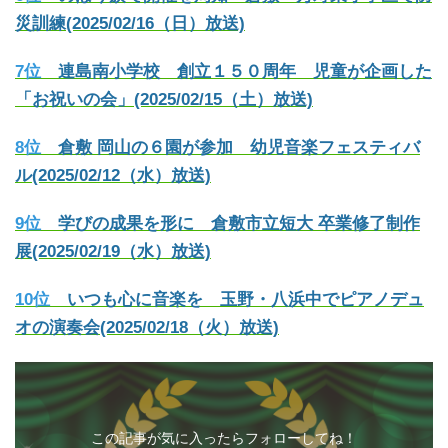
災訓練(2025/02/16（日）放送)
7位
連島南小学校 創立１５０周年 児童が企画した
「お祝いの会」(2025/02/15（土）放送)
8位
倉敷 岡山の６園が参加 幼児音楽フェスティバ
ル(2025/02/12（水）放送)
9位
学びの成果を形に 倉敷市立短大 卒業修了制作
展(2025/02/19（水）放送)
10位
いつも心に音楽を 玉野・八浜中でピアノデュ
オの演奏会(2025/02/18（火）放送)
この記事が気に入ったらフォローしてね！