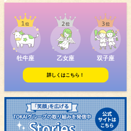
牡牛座
乙女座
双子座
詳しくはこちら！