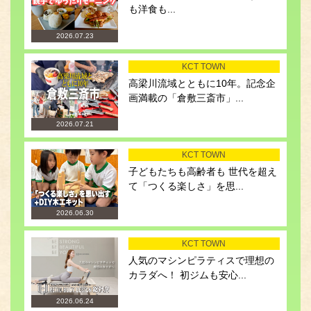
も洋食も...
2026.07.23
KCT TOWN
高梁川流域とともに10年。記念企
画満載の「倉敷三斎市」...
2026.07.21
KCT TOWN
子どもたちも高齢者も 世代を超え
て「つくる楽しさ」を思...
2026.06.30
KCT TOWN
人気のマシンピラティスで理想の
カラダへ！ 初ジムも安心...
2026.06.24