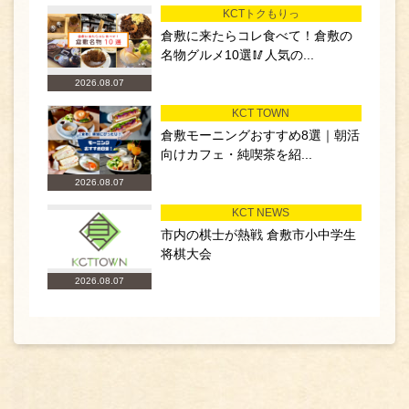
KCTトクもりっ
倉敷に来たらコレ食べて！倉敷の
名物グルメ10選🥢人気の...
2026.08.07
KCT TOWN
倉敷モーニングおすすめ8選｜朝活
向けカフェ・純喫茶を紹...
2026.08.07
KCT NEWS
市内の棋士が熱戦 倉敷市小中学生
将棋大会
2026.08.07