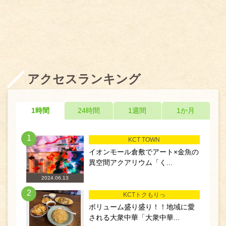
アクセスランキング
1時間
24時間
1週間
1か月
1
KCT TOWN
イオンモール倉敷でアート×金魚の
異空間アクアリウム「く...
2024.06.13
2
KCTトクもりっ
ボリューム盛り盛り！！地域に愛
される大衆中華「大衆中華...