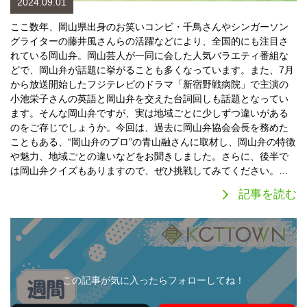
2024.09.01
ここ数年、岡山県出身のお笑いコンビ・千鳥さんやシンガーソン
グライターの藤井風さんらの活躍などにより、全国的にも注目さ
れている岡山弁。岡山芸人が一同に会した人気バラエティ番組な
どで、岡山弁が話題に挙がることも多くなっています。また、7月
から放送開始したフジテレビのドラマ「新宿野戦病院」で主演の
小池栄子さんの英語と岡山弁を交えた台詞回しも話題となってい
ます。そんな岡山弁ですが、実は地域ごとに少しずつ違いがある
のをご存じでしょうか。今回は、過去に岡山弁協会会長を務めた
こともある、“岡山弁のプロ”の青山融さんに取材し、岡山弁の特徴
や魅力、地域ごとの違いなどをお聞きしました。さらに、後半で
は岡山弁クイズもありますので、ぜひ挑戦してみてください。…
記事を読む
この記事が気に入ったらフォローしてね！