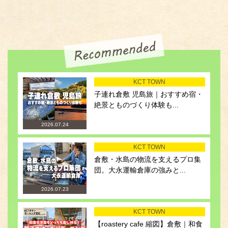
KCT TOWN
子連れ倉敷 児島旅｜おすすめ宿・
絶景とものづくり体験も...
2026.07.24
KCT TOWN
倉敷・水島の物流を支えるプロ集
団。大永運輸倉庫の強みと...
2026.07.23
KCT TOWN
【roastery cafe 縮図】倉敷｜和食