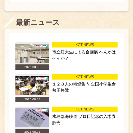
最新ニュース
KCT NEWS
市立短大生による企画展 へんかは
へんか？
2026.08.08
KCT NEWS
１２８人の精鋭集う 全国小学生倉
敷王将戦
2026.08.08
KCT NEWS
水島臨海鉄道 ゾロ目記念の入場券
販売
2026.08.08