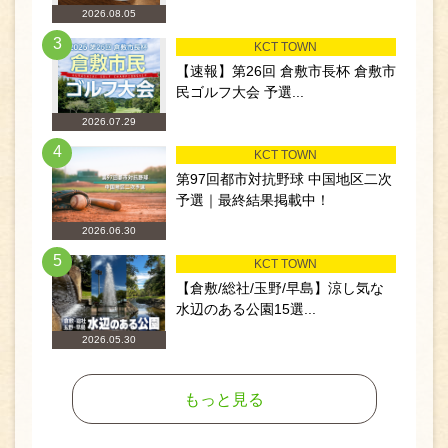
2026.08.05
3
KCT TOWN
【速報】第26回 倉敷市長杯 倉敷市
民ゴルフ大会 予選...
2026.07.29
4
KCT TOWN
第97回都市対抗野球 中国地区二次
予選｜最終結果掲載中！
2026.06.30
5
KCT TOWN
【倉敷/総社/玉野/早島】涼し気な
水辺のある公園15選...
2026.05.30
もっと見る