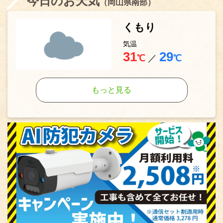
今日のお天気
（岡山県南部）
くもり
気温
31
29
℃
／
℃
もっと見る