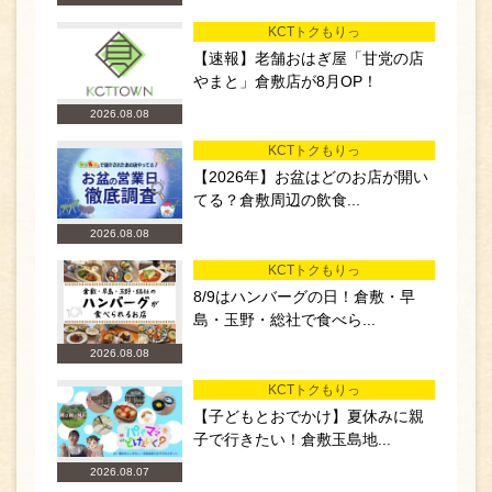
KCTトクもりっ
【速報】老舗おはぎ屋「甘党の店
やまと」倉敷店が8月OP！
2026.08.08
KCTトクもりっ
【2026年】お盆はどのお店が開い
てる？倉敷周辺の飲食...
2026.08.08
KCTトクもりっ
8/9はハンバーグの日！倉敷・早
島・玉野・総社で食べら...
2026.08.08
KCTトクもりっ
【子どもとおでかけ】夏休みに親
子で行きたい！倉敷玉島地...
2026.08.07