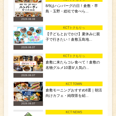
8/9はハンバーグの日！倉敷・早
島・玉野・総社で食べら...
2026.08.08
KCTトクもりっ
【子どもとおでかけ】夏休みに親
子で行きたい！倉敷玉島地...
2026.08.07
KCTトクもりっ
倉敷に来たらコレ食べて！倉敷の
名物グルメ10選🥢人気の...
2026.08.07
KCT TOWN
倉敷モーニングおすすめ8選｜朝活
向けカフェ・純喫茶を紹...
2026.08.07
KCT NEWS