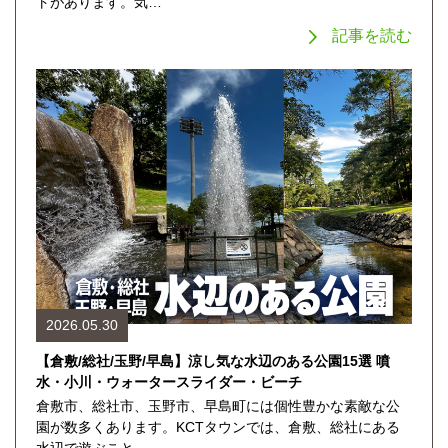
トがあります。気…
記事を読む
2026.05.30
【倉敷/総社/玉野/早島】涼し気な水辺のある公園15選 噴
水・小川・ウォータースライダー・ビーチ
倉敷市、総社市、玉野市、早島町には個性豊かな素敵な公
園が数多くあります。KCTタウンでは、倉敷、総社にある
水辺で遊ぶこと…