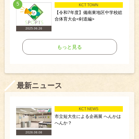
5
KCT TOWN
【令和7年度】備南東地区中学校総
合体育大会<剣道編>
2025.06.26
もっと見る
最新ニュース
KCT NEWS
市立短大生による企画展 へんかは
へんか？
2026.08.08