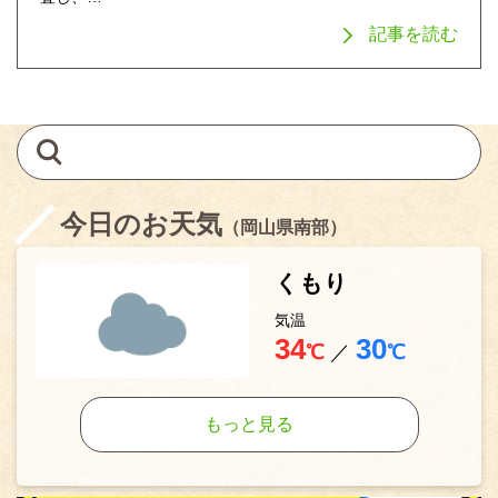
記事を読む
今日のお天気
（岡山県南部）
くもり
気温
34
30
℃
／
℃
もっと見る