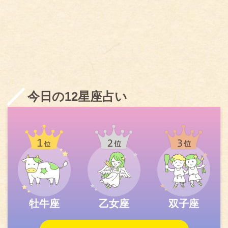
今日の12星座占い
牡牛座
乙女座
双子座