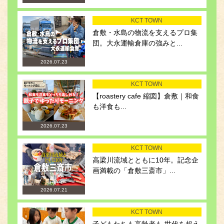
KCT TOWN
倉敷・水島の物流を支えるプロ集
団。大永運輸倉庫の強みと...
2026.07.23
KCT TOWN
【roastery cafe 縮図】倉敷｜和食
も洋食も...
2026.07.23
KCT TOWN
高梁川流域とともに10年。記念企
画満載の「倉敷三斎市」...
2026.07.21
KCT TOWN
子どもたちも高齢者も 世代を超え