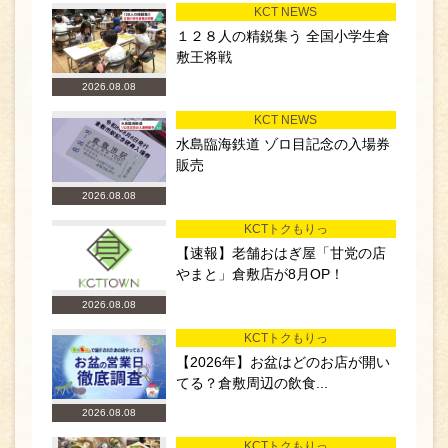
KCT NEWS
１２８人の精鋭集う 全国小学生倉
敷王将戦
2026.08.08
KCT NEWS
水島臨海鉄道 ゾロ目記念の入場券
販売
2026.08.08
KCTトクもりっ
【速報】老舗おはぎ屋「甘党の店
やまと」倉敷店が8月OP！
2026.08.08
KCTトクもりっ
【2026年】お盆はどのお店が開い
てる？倉敷周辺の飲食...
2026.08.08
KCTトクもりっ