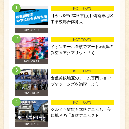
1
KCT TOWN
【令和8年(2026年)度】備南東地区
中学校総合体育大...
2026.07.07
2
KCT TOWN
イオンモール倉敷でアート×金魚の
異空間アクアリウム「く...
2024.06.13
3
KCT TOWN
倉敷美観地区のデニム専門ショッ
プでジーンズを満喫しよう！
2023.10.26
4
KCT TOWN
グルメも雑貨も本格デニムも 美
観地区の「倉敷デニムスト...
2023.07.06