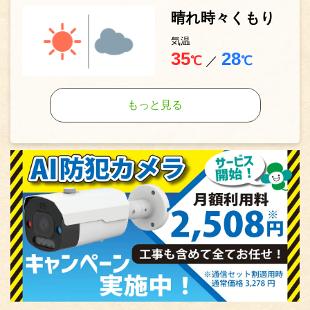
晴れ時々くもり
気温
35
28
℃
／
℃
もっと見る