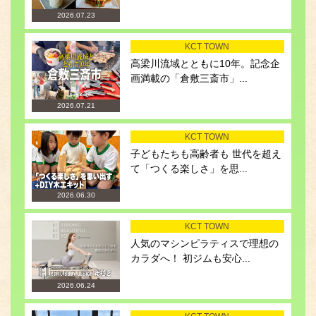
2026.07.23
KCT TOWN
高梁川流域とともに10年。記念企
画満載の「倉敷三斎市」...
2026.07.21
KCT TOWN
子どもたちも高齢者も 世代を超え
て「つくる楽しさ」を思...
2026.06.30
KCT TOWN
人気のマシンピラティスで理想の
カラダへ！ 初ジムも安心...
2026.06.24