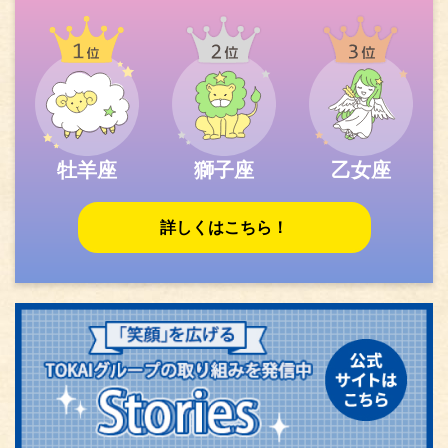
牡羊座
獅子座
乙女座
詳しくはこちら！