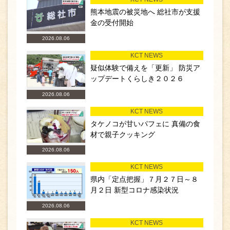
熊本地震の被災地へ 総社市が支援
金の受付開始
2026.08.06
KCT NEWS
疑似体験で備えを「更新」 防災ア
ップデートくらしき２０２６
2026.08.06
KCT NEWS
タケノコが甘いパフェに 真備の食
材で親子クッキング
2026.08.06
KCT NEWS
県内「定点把握」７月２７日～８
月２日 新型コロナ感染状況
2026.08.06
KCT NEWS