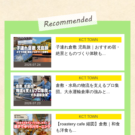
KCT TOWN
子連れ倉敷 児島旅｜おすすめ宿・
絶景とものづくり体験も...
2026.07.24
KCT TOWN
倉敷・水島の物流を支えるプロ集
団。大永運輸倉庫の強みと...
2026.07.23
KCT TOWN
【roastery cafe 縮図】倉敷｜和食
も洋食も...