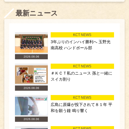
最新ニュース
KCT NEWS
3年ぶりのインハイ勝利へ 玉野光
南高校 ハンドボール部
2026.08.06
KCT NEWS
＃ＫＣＴ私のニュース 孫と一緒に
スイカ割り
2026.08.06
KCT NEWS
広島に原爆が投下されて８１年 平
和を願う鐘 鳴り響く
2026.08.06
KCT NEWS