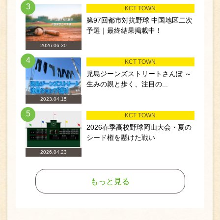
3
KCT TOWN
第97回都市対抗野球 中国地区二次
予選｜最終結果掲載中！
2026.06.30
4
KCT TOWN
児島ジーンズストリートさんぽ ～
生みの親と歩く、注目の...
2023.04.15
5
KCT TOWN
2026春季高校野球岡山大会・夏の
シード権を懸けた戦い
2026.04.23
もっと見る