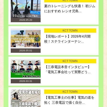
KCT TOWN
夏のトレーニングも快適！ 初ジム
におすすめ レシオ児島...
2026.05.20
KCT TOWN
【現地レポート】2026年4月開
校！ステラインターナシ...
2026.05.01
KCT TOWN
【三恭電設本音インタビュー】
「電気工事会社って実際どう...
2026.03.31
KCT TOWN
【電気工事士の仕事】電気の道を
拓く 三恭電設で描く自分...