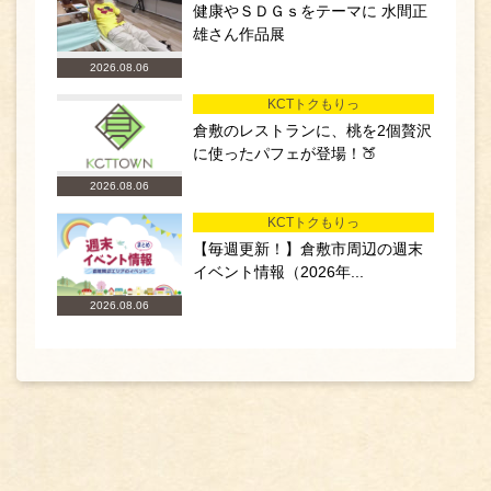
健康やＳＤＧｓをテーマに 水間正
雄さん作品展
2026.08.06
KCTトクもりっ
倉敷のレストランに、桃を2個贅沢
に使ったパフェが登場！🍑
2026.08.06
KCTトクもりっ
【毎週更新！】倉敷市周辺の週末
イベント情報（2026年...
2026.08.06