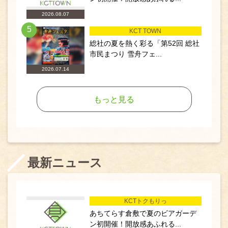
2026.08.07
5
KCT TOWN
総社の夏を熱く彩る「第52回 総社
市民まつり 雪舟フェ...
2026.07.14
もっと見る
最新ニュース
KCTトクもりっ
あちてらす倉敷で夏のビアガーデ
ン初開催！開放感あふれる...