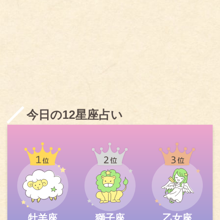
今日の12星座占い
牡羊座
獅子座
乙女座