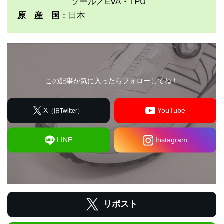
ソール／EVA・TPU
原 産 国
：日本
この記事が気に入ったらフォローしてね！
X
YouTube
（旧Twitter）
LINE
Instagram
リポスト