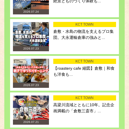
絶景とものづくり体験も...
2026.07.24
KCT TOWN
倉敷・水島の物流を支えるプロ集
団。大永運輸倉庫の強みと...
2026.07.23
KCT TOWN
【roastery cafe 縮図】倉敷｜和食
も洋食も...
2026.07.23
KCT TOWN
高梁川流域とともに10年。記念企
画満載の「倉敷三斎市」...
2026.07.21