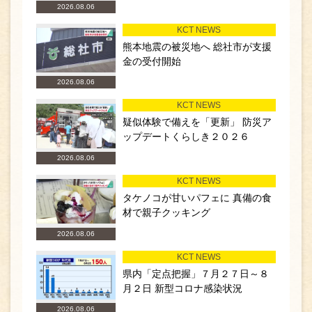
2026.08.06
KCT NEWS
熊本地震の被災地へ 総社市が支援
金の受付開始
2026.08.06
KCT NEWS
疑似体験で備えを「更新」 防災ア
ップデートくらしき２０２６
2026.08.06
KCT NEWS
タケノコが甘いパフェに 真備の食
材で親子クッキング
2026.08.06
KCT NEWS
県内「定点把握」７月２７日～８
月２日 新型コロナ感染状況
2026.08.06