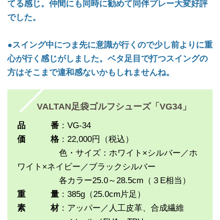
てる感じ。仲間にも同時に勧めて同伴プレー大変好評
でした。
●スイング中につま先に意識が行くので少し前よりに重
心が行く感じがしました。ベタ足目で打つスイングの
方はそこまで違和感ないかもしれませんね。
VALTAN足袋ゴルフシューズ「VG34」
品 番
：VG-34
価 格
：22,000円（税込）
色・サイズ：ホワイト×シルバー／ホ
ワイト×ネイビー／ブラックシルバー
各カラー25.0～28.5cm（３E相当）
重 量
：385g（25.0cm片足）
素 材
：アッパー／人工皮革、合成繊維