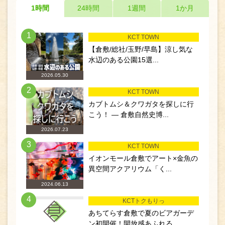
1時間
24時間
1週間
1か月
1
KCT TOWN
【倉敷/総社/玉野/早島】涼し気な
水辺のある公園15選...
2026.05.30
2
KCT TOWN
カブトムシ＆クワガタを探しに行
こう！ ― 倉敷自然史博...
2026.07.23
3
KCT TOWN
イオンモール倉敷でアート×金魚の
異空間アクアリウム「く...
2024.06.13
4
KCTトクもりっ
あちてらす倉敷で夏のビアガーデ
ン初開催！開放感あふれる...