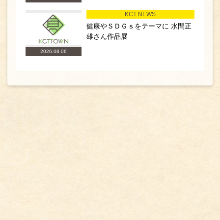
KCT NEWS
健康やＳＤＧｓをテーマに 水間正
雄さん作品展
2026.08.06