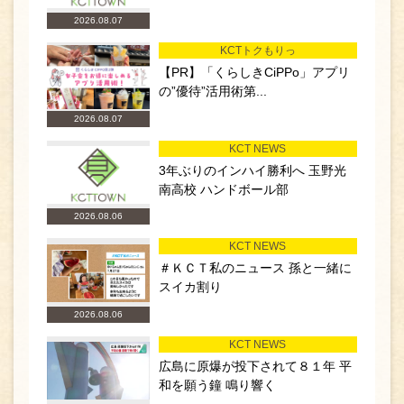
2026.08.07
KCTトクもりっ
【PR】「くらしきCiPPo」アプリ
の”優待”活用術第...
2026.08.07
KCT NEWS
3年ぶりのインハイ勝利へ 玉野光
南高校 ハンドボール部
2026.08.06
KCT NEWS
＃ＫＣＴ私のニュース 孫と一緒に
スイカ割り
2026.08.06
KCT NEWS
広島に原爆が投下されて８１年 平
和を願う鐘 鳴り響く